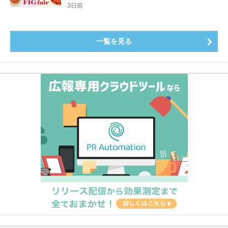
登場8月20日（木）スタート
3日前
一覧を見る