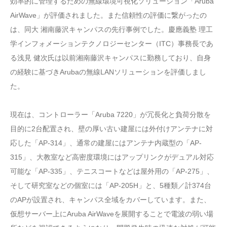
効率的に管理するための無線環境可視化ソリューション「Aruba
AirWave」が評価されました。また信頼性の評価に繋がったの
は、同大 湘南藤沢キャンパスの先行事例でした。慶應義塾 理工
学インフォメーションテクノロジーセンター（ITC）事務長であ
る浅見 健次氏は以前湘南藤沢キャンパスに勤務しており、自身
の経験に基づきArubaの無線LANソリューションを評価しまし
た。
現在は、コントローラー「Aruba 7220」が冗長化と負荷分散を
目的に2台配置され、壁の厚い古い建屋には外付けアンテナに対
応した「AP-314」、通常の建屋にはアンテナ内蔵型の「AP-
315」、大教室など高密度環境にはアップリンクがデュアル対応
可能な「AP-335」、テニスコートなどは屋外用の「AP-275」、
そして研究室などの個室には「AP-205H」と、5種類／計374台
のAPが設置され、キャンパス全域をカバーしています。また、
仮想サーバー上にAruba AirWaveを展開することで電波の弱い場