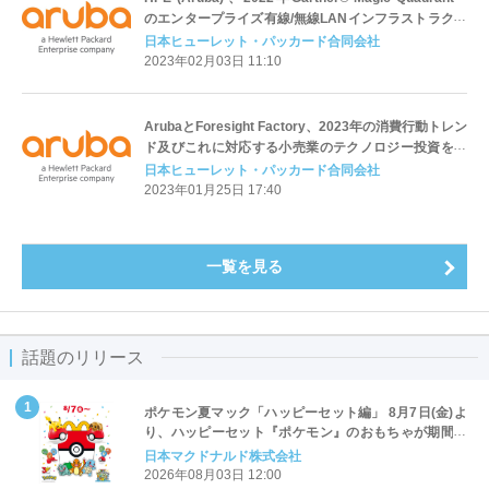
のエンタープライズ有線/無線LANインフラストラクチ
ャ部門において17年連続でリーダーの1社に位置付け
日本ヒューレット・パッカード合同会社
2023年02月03日 11:10
ArubaとForesight Factory、2023年の消費行動トレン
ド及びこれに対応する小売業のテクノロジー投資を予
想
日本ヒューレット・パッカード合同会社
2023年01月25日 17:40
一覧を見る
話題のリリース
ポケモン夏マック「ハッピーセット編」 8月7日(金)よ
り、ハッピーセット『ポケモン』のおもちゃが期間限
定登場
日本マクドナルド株式会社
2026年08月03日 12:00