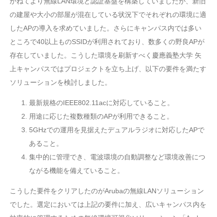
かねてより無線LAN環境と認証基盤を構築していましたが、新旧
の建屋や大小の部屋が混在している状況下でそれぞれの環境に適
したAPの導入を求めていました。さらにキャンパス内では多い
ところで40以上ものSSIDが利用されており、数多くの野良APが
存在していました。こうした環境を刷新すべく慶應義塾大学 矢
上キャンパスではプロジェクトを立ち上げ、以下の要件を満たす
ソリューションを検討しました。
最新規格のIEEE802.11acに対応していること。
用途に応じた複数種類のAPが利用できること。
5GHzでの運用を見据えたデュアルラジオに対応したAPで
あること。
集中的に管理でき、電波環境の自動調整など環境改善につ
ながる機能を備えていること。
こうした要件をクリアしたのがArubaの無線LANソリューション
でした。選定においては上記の要件に加え、広いキャンパス内を