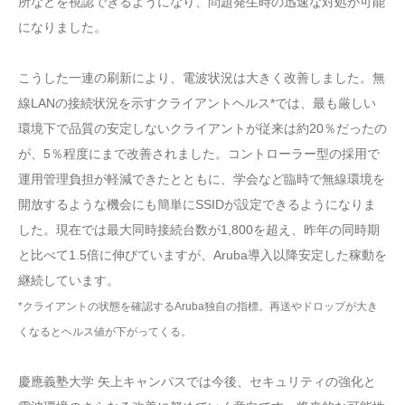
所などを視認できるようになり、問題発生時の迅速な対処が可能
になりました。
こうした一連の刷新により、電波状況は大きく改善しました。無
線LANの接続状況を示すクライアントヘルス*では、最も厳しい
環境下で品質の安定しないクライアントが従来は約20％だったの
が、5％程度にまで改善されました。コントローラー型の採用で
運用管理負担が軽減できたとともに、学会など臨時で無線環境を
開放するような機会にも簡単にSSIDが設定できるようになりま
した。現在では最大同時接続台数が1,800を超え、昨年の同時期
と比べて1.5倍に伸びていますが、Aruba導入以降安定した稼動を
継続しています。
*クライアントの状態を確認するAruba独自の指標。再送やドロップが大き
くなるとヘルス値が下がってくる。
慶應義塾大学 矢上キャンパスでは今後、セキュリティの強化と