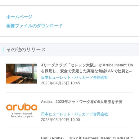
ホームページ
画像ファイルのダウンロード
その他のリリース
Jリーグクラブ「セレッソ大阪」 がAruba Instant On
を採用し、安全で安定した高速な無線LANで社員と来
訪者を支援
日本ヒューレット・パッカード合同会社
2023年04月26日 10:45
Aruba、2023年ネットワーク界の6大潮流を予測
日本ヒューレット・パッカード合同会社
2023年03月02日 10:00
HPE (Aruba) 、2022年Gartner® Magic Quadrant™