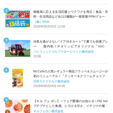
物価高に応える生活応援とワクワクを両立！食品・衣
料・生活用品など全222種類が一挙登場 PPIHグループ
「夏福袋」＆セール 8月6日(木)より順次スタート
（株）PPIH
2026年08月03日 12:00
冷気を逃がさない“ドア付きカート”で夏でも快適プレ
ー 国内初！※オリンピアオリジナル「AirCon
Cart（エアコンカート）」導入 | ＰＧＭ
パシフィックゴルフマネージメント株式会社
2日前
McCaféの人気レギュラー商品フラッペ＆スムージーが
初のリニューアル！「クッキー＆クリームチョコフラ
ッペ」「マンゴースムージー」8月5日（水）から販売
日本マクドナルド株式会社
開始
2026年08月04日 04:00
【キル フェ ボン】＜フェア開催のお知らせ＞FIG fair
プチプチとした食感、とろける甘さ、イチジクの魅力
をたっぷりと。新作を含め、イチジク尽くしの全4種が
キルフェボン株式会社