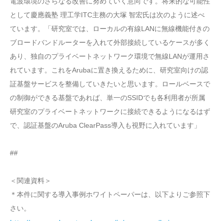
電波環境のさらなる改善に努めていく意向です。将来的な可能性
として慶應義塾 理工学ITC主務の大塚 智宏氏は次のように述べ
ています。「研究室では、ローカルの有線LANに無線機能付きの
ブロードバンドルーターを入れて外部接続しているケースが多く
あり、独自のプライベートネットワーク環境で無線LANが運用さ
れています。これをArubaに置き換えるために、研究室向けの認
証基盤サービスを整備していきたいと思います。ロールベースで
の制御ができる基盤であれば、単一のSSIDでも各利用者が所属
研究室のプライベートネットワークに接続できるようになるはず
で、認証基盤のAruba ClearPass導入も視野に入れています」
##
＜関連資料＞
＊本件に関する導入事例ホワイトペーパーは、以下よりご参照下
さい。