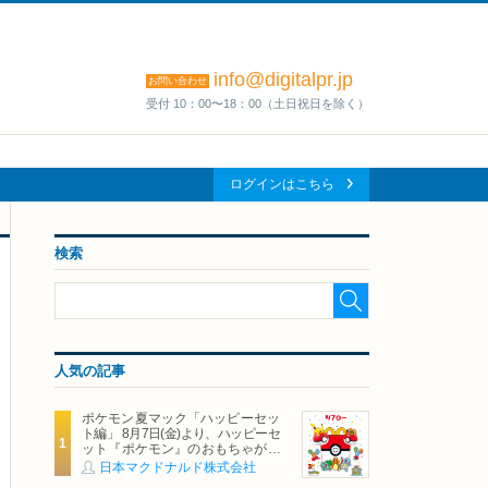
info@digitalpr.jp
お問い合わせ
受付 10：00〜18：00（土日祝日を除く）
ログインはこちら
検索
人気の記事
ポケモン夏マック「ハッピーセッ
ト編」 8月7日(金)より、ハッピーセ
ット『ポケモン』のおもちゃが期
間限定登場
日本マクドナルド株式会社