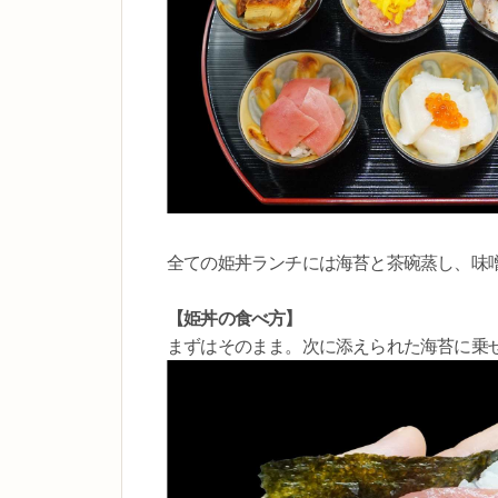
全ての姫丼ランチには海苔と茶碗蒸し、味
【姫丼の食べ方】
まずはそのまま。次に添えられた海苔に乗