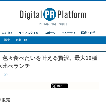
2026年8月6日 木曜日
エンタメ
ライフスタイル
スポーツ
ビューティ
医療・科学
調査
企業・IR
色々食べたいを叶える贅沢。最大10種
べ比べランチ
1：00
ポスト
り販売