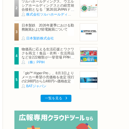
ツルハホールディングス、ウエル
シアホールディングスとの経営統
合後初となる「第26回JAPANドラ
ッグストアショー」に出展
株式会社ツルハホールディングス
日本製鉄 2026年夏季における勤
務施策および節電施策について
日本製鉄株式会社
物価高に応える生活応援とワクワ
クを両立！食品・衣料・生活用品
など全222種類が一挙登場 PPIHグ
ループ「夏福袋」＆セール 8月6日
（株）PPIH
(木)より順次スタート
「glo™ Hyper Pro」、8月3日より
メーカー希望小売価格を改定 現行
の2,980円から1,480円へ価格改定
BATジャパン
一覧を見る