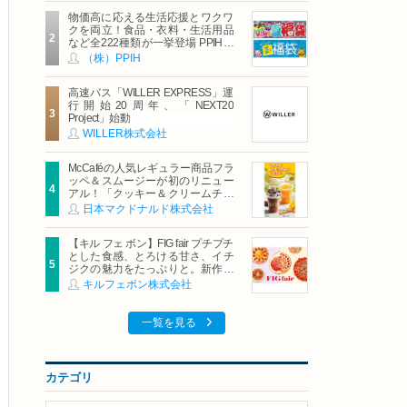
物価高に応える生活応援とワクワ
クを両立！食品・衣料・生活用品
など全222種類が一挙登場 PPIHグ
ループ「夏福袋」＆セール 8月6日
（株）PPIH
(木)より順次スタート
高速バス「WILLER EXPRESS」運
行開始20周年、「NEXT20
Project」始動
WILLER株式会社
McCaféの人気レギュラー商品フラ
ッペ＆スムージーが初のリニュー
アル！「クッキー＆クリームチョ
コフラッペ」「マンゴースムージ
日本マクドナルド株式会社
ー」8月5日（水）から販売開始
【キル フェ ボン】FIG fair プチプチ
とした食感、とろける甘さ、イチ
ジクの魅力をたっぷりと。新作を
含め、イチジク尽くしの全4種が登
キルフェボン株式会社
場8月20日（木）スタート
一覧を見る
カテゴリ