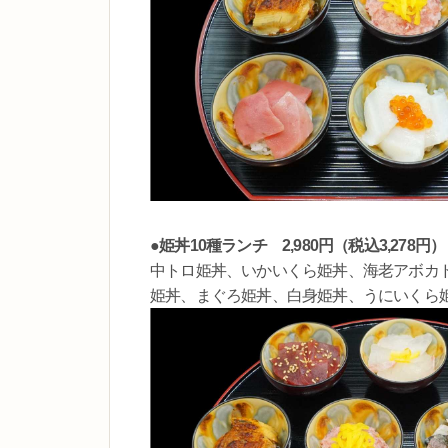
●姫丼10種ランチ 2,980円（税込3,278円）
中トロ姫丼、いかいくら姫丼、海老アボカ
姫丼、まぐろ姫丼、白身姫丼、うにいくら