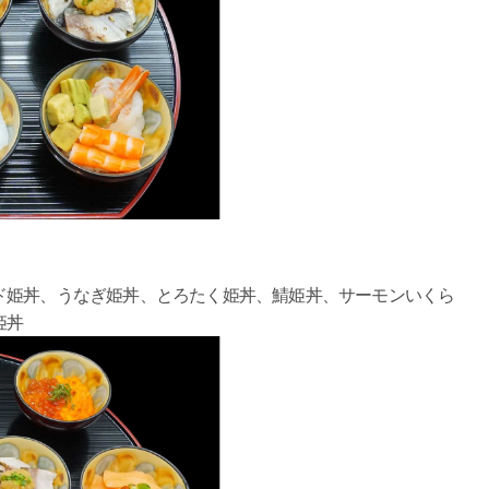
ド姫丼、うなぎ姫丼、とろたく姫丼、鯖姫丼、サーモンいくら
姫丼