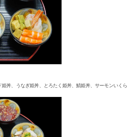
ド姫丼、うなぎ姫丼、とろたく姫丼、鯖姫丼、サーモンいくら