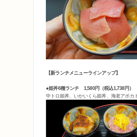
【新ランチメニューラインアップ】
●姫丼6種ランチ 1,580円（税込1,738円）
中トロ姫丼、いかいくら姫丼、海老アボカ