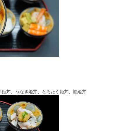
ド姫丼、うなぎ姫丼、とろたく姫丼、鯖姫丼