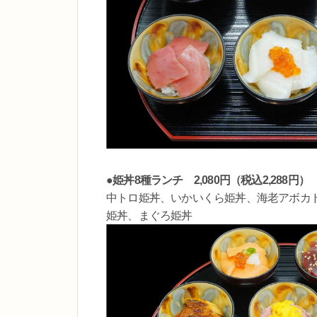
●姫丼8種ランチ 2,080円（税込2,288円）
中トロ姫丼、いかいくら姫丼、海老アボカ
姫丼、まぐろ姫丼