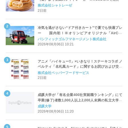
株式会社シャトレーゼ
2日前
冷気を逃がさない“ドア付きカート”で夏でも快適プレ
ー 国内初！※オリンピアオリジナル「AirCon
Cart（エアコンカート）」導入 | ＰＧＭ
パシフィックゴルフマネージメント株式会社
2026年08月06日 10:21
アニメ「ハイキュー!!」×いきなり！ステーキコラボ ノ
ベルティ「名札風カード」に関するお詫びおよび交換
対応についてのご案内
株式会社ペッパーフードサービス
2日前
成蹊大学が「有名企業400社実就職ランキング」にて
卒業(修了)者数1,000人以上2,000人未満の私立大学で
全国第1位を獲得！～実就職率は26.5%（前年比＋
成蹊大学
4.3pt）に伸長、東京の私立大学でも10位にランクイン
2026年08月06日 11:20
～