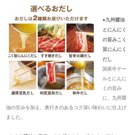
●九州醬油
とにんにく
の旨みこく
旨にんにく
だし
国産牛テー
ルとにんに
くの旨み
に、九州醤
油の甘みを加え、奥行きのあるコク深い味わいに仕上げ
ました。