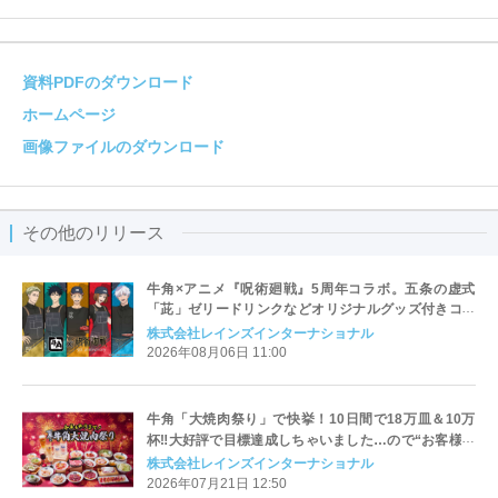
資料PDFのダウンロード
ホームページ
画像ファイルのダウンロード
その他のリリース
牛角×アニメ『呪術廻戦』5周年コラボ。五条の虚式
「茈」ゼリードリンクなどオリジナルグッズ付きコラ
ボメニューを期間限定で販売！
株式会社レインズインターナショナル
2026年08月06日 11:00
牛角「大焼肉祭り」で快挙！10日間で18万皿＆10万
杯‼大好評で目標達成しちゃいました…ので“お客様大
還元企画”を緊急実施！公式Xにて「30名様に3,000円
株式会社レインズインターナショナル
分のお食事券が当たる」SNSキャンペーン
2026年07月21日 12:50