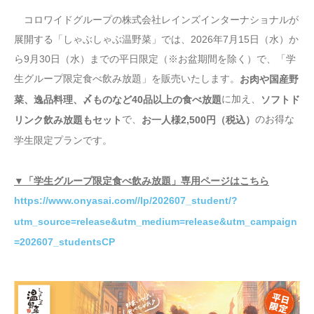
コロワイドグループの株式会社レインズインターナショナルが
展開する「しゃぶしゃぶ温野菜」では、2026年7月15日（水）か
ら9月30日（水）までの平日限定（※お盆期間を除く）で、「学
生グループ限定食べ飲み放題」を販売いたします。
お肉や国産野
に加え、
菜、逸品料理、〆ものなど40品以上の食べ放題
ソフトド
で、
のお得な
リンク飲み放題もセット
お一人様2,500円（税込）
学生限定プランです。
▼「学生グループ限定食べ飲み放題」専用ページはこちら
https://www.onyasai.com//lp/202607_student/?
utm_source=release&utm_medium=release&utm_campaign
=202607_studentsCP