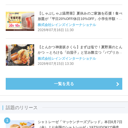
【しゃぶしゃぶ温野菜】夏休みのご家族を応援！食べ
放題が「平日20%OFF/休日10%OFF」小学生半額・小
学生未満無料でお子様連れも嬉しい！～肉も野菜もバ
株式会社レインズインターナショナル
ランスよく楽しめる、夏にうれしいしゃぶしゃぶ～
2026年07月16日 11:30
【とんかつ神楽坂さくら】まずは塩で！夏野菜のとん
かつ ～とろける「白茄子」と甘み際立つ「パプリカ」
の“肉巻きフライ”が登場～
株式会社レインズインターナショナル
2026年07月15日 13:30
一覧を見る
話題のリリース
シャトレーゼ「マッケンチーズブレッド」本日8月7日
（金）より全国のシャトレーゼ・YATSUDOKIで発売