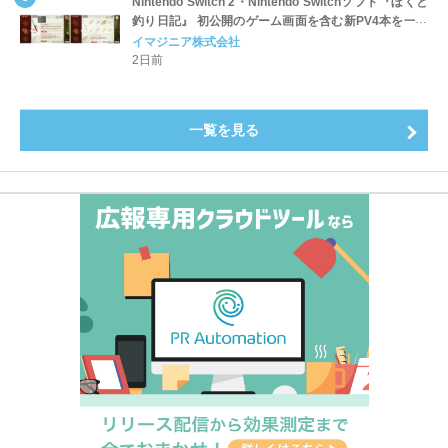
Nintendo Switch 2・Nintendo Switchソフト『ぼくと
釣り日記』 初公開のゲーム画面を含む新PV4本を一挙
公開！
イマジニア株式会社
2日前
一覧を見る