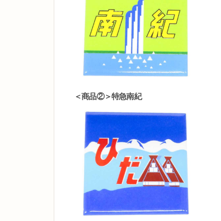
＜商品②＞特急南紀