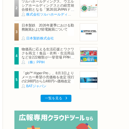
ツルハホールディングス、ウエル
シアホールディングスとの経営統
合後初となる「第26回JAPANドラ
ッグストアショー」に出展
株式会社ツルハホールディングス
日本製鉄 2026年夏季における勤
務施策および節電施策について
日本製鉄株式会社
物価高に応える生活応援とワクワ
クを両立！食品・衣料・生活用品
など全222種類が一挙登場 PPIHグ
ループ「夏福袋」＆セール 8月6日
（株）PPIH
(木)より順次スタート
「glo™ Hyper Pro」、8月3日より
メーカー希望小売価格を改定 現行
の2,980円から1,480円へ価格改定
BATジャパン
一覧を見る