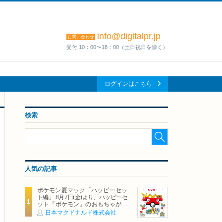
info@digitalpr.jp
お問い合わせ
受付 10：00〜18：00（土日祝日を除く）
ログインはこちら
検索
人気の記事
ポケモン夏マック「ハッピーセッ
ト編」 8月7日(金)より、ハッピーセ
ット『ポケモン』のおもちゃが期
間限定登場
日本マクドナルド株式会社