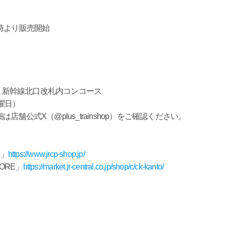
時より販売開始
内 新幹線北口改札内コンコース
火曜日）
公式X（@plus_trainshop）をご確認ください。
E」
https://www.jrcp-shop.jp/
TORE」
https://market.jr-central.co.jp/shop/c/ck-kanto/