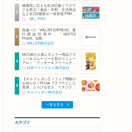
物価高に応える生活応援とワクワ
クを両立！食品・衣料・生活用品
など全222種類が一挙登場 PPIHグ
ループ「夏福袋」＆セール 8月6日
（株）PPIH
(木)より順次スタート
高速バス「WILLER EXPRESS」運
行開始20周年、「NEXT20
Project」始動
WILLER株式会社
McCaféの人気レギュラー商品フラ
ッペ＆スムージーが初のリニュー
アル！「クッキー＆クリームチョ
コフラッペ」「マンゴースムージ
日本マクドナルド株式会社
ー」8月5日（水）から販売開始
【キル フェ ボン】＜フェア開催の
お知らせ＞FIG fair プチプチとした
食感、とろける甘さ、イチジクの
魅力をたっぷりと。新作を含め、
キルフェボン株式会社
イチジク尽くしの全4種が登場8月
20日（木）スタート
一覧を見る
カテゴリ