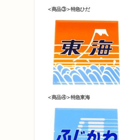
＜商品③＞特急ひだ
＜商品④＞特急東海