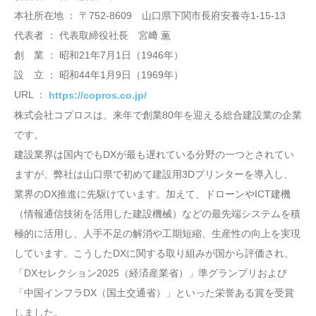
本社所在地 ： 〒752-8609 山口県下関市長府安養寺1-15-13
代表者 ： 代表取締役社長 宮﨑 薫
創 業 ： 昭和21年7月1日（1946年）
設 立 ： 昭和44年1月9日（1969年）
URL ：
https://copros.co.jp/
株式会社コプロスは、来年で創業80年を迎える総合建設業の企業
です。
建設業界は国内でもDXが最も遅れている分野の⼀つとされてい
ますが、弊社は⼭⼝県で初めて建設⽤3Dプリンターを導⼊し、
業界のDX推進に先駆けています。加えて、ドローンやICT建機
（情報通信技術を活⽤した建設機械）などの最先端システムを積
極的に活⽤し、⼈⼿不⾜の解消や⼯期短縮、⽣産性の向上を実現
しています。こうしたDXに関する取り組みが国から評価され、
「DXセレクション2025（経済産業省）」準グランプリおよび
「中国インフラDX（国⼟交通省）」といった栄誉ある賞を受賞
しました。