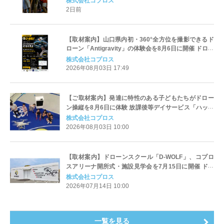
株式会社コプロス
2日前
【取材案内】山口県内初・360°全方位を撮影できるド
ローン「Antigravity」の体験会を8月6日に開催 ドロー
ンスクール「D-WOLF」がコプロスアリーナで
株式会社コプロス
2026年08月03日 17:49
【ご取材案内】発達に特性のある⼦どもたちがドロー
ン操縦を8⽉6⽇に体験 放課後等デイサービス「ハッピ
ーテラス」の⼦どもたちをD-WOLF・コプロスアリー
株式会社コプロス
ナに招いて 最新のドローン技術に触れる機会を提供
2026年08月03日 10:00
【取材案内】ドローンスクール「D-WOLF」、コプロ
スアリーナ開所式・施設見学会を7月15日に開催 ドロ
ーン国家資格の新規取得と更新のできる講習機関とし
株式会社コプロス
てスタート
2026年07月14日 10:00
一覧を見る