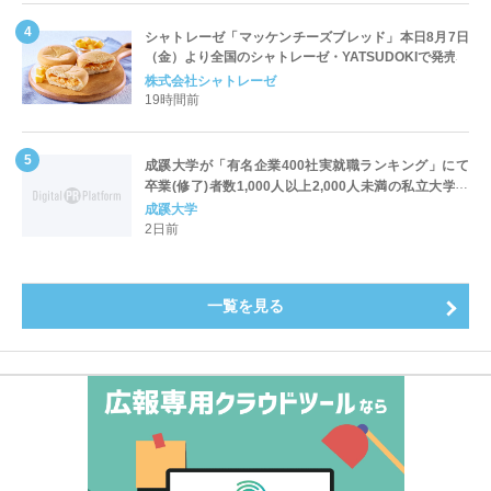
シャトレーゼ「マッケンチーズブレッド」本日8月7日
（金）より全国のシャトレーゼ・YATSUDOKIで発売
株式会社シャトレーゼ
19時間前
成蹊大学が「有名企業400社実就職ランキング」にて
卒業(修了)者数1,000人以上2,000人未満の私立大学で
全国第1位を獲得！～実就職率は26.5%（前年比＋
成蹊大学
4.3pt）に伸長、東京の私立大学でも10位にランクイン
2日前
～
一覧を見る