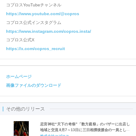
コプロスYouTubeチャンネル
https://www.youtube.com/@copros
コプロス公式インスタグラム
https://www.instagram.com/copros.insta/
コプロス公式X
https://x.com/copros_recruit
ホームページ
画像ファイルのダウンロード
その他のリリース
忌宮神社“天下の奇祭”「数方庭祭」のバザーに出店し
地域と交流 8月7～13日に三日相撲後援会の一員として
参加