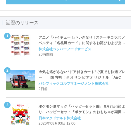
話題のリリース
アニメ「ハイキュー!!」×いきなり！ステーキコラボ ノ
ベルティ「名札風カード」に関するお詫びおよび交換
対応についてのご案内
株式会社ペッパーフードサービス
20時間前
冷気を逃がさない“ドア付きカート”で夏でも快適プレ
ー 国内初！※オリンピアオリジナル「AirCon
Cart（エアコンカート）」導入 | ＰＧＭ
パシフィックゴルフマネージメント株式会社
2日前
ポケモン夏マック「ハッピーセット編」 8月7日(金)よ
り、ハッピーセット『ポケモン』のおもちゃが期間限
定登場
日本マクドナルド株式会社
2026年08月03日 12:00