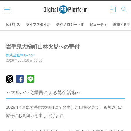
メニ
ログ
検索
ュー
イン
ビジネス
ライフスタイル
テクノロジー・IT
ビューティ
医療・科学
岩手県大槌町山林火災への寄付
株式会社マルハン
2026年06月16日 11:00
～マルハン従業員による募金活動～
2026年4月に岩手県大槌町にて発生した山林火災で、被災された
皆様にお見舞いを申し上げます。