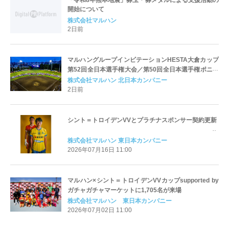
開始について
株式会社マルハン
2日前
マルハングループインビテーションHESTA大倉カップ
第52回全日本選手権大会／第50回全日本選手権ポニー
ブロンコ大会に協賛
株式会社マルハン 北日本カンパニー
2日前
シント＝トロイデンVVとプラチナスポンサー契約更新
株式会社マルハン 東日本カンパニー
2026年07月16日 11:00
マルハン×シント＝トロイデンVVカップsupported by
ガチャガチャマーケットに1,705名が来場
株式会社マルハン 東日本カンパニー
2026年07月02日 11:00