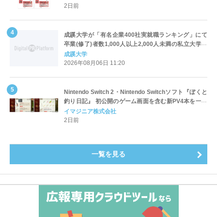
2日前
成蹊大学が「有名企業400社実就職ランキング」にて
卒業(修了)者数1,000人以上2,000人未満の私立大学で
全国第1位を獲得！～実就職率は26.5%（前年比＋
成蹊大学
4.3pt）に伸長、東京の私立大学でも10位にランクイン
2026年08月06日 11:20
～
Nintendo Switch 2・Nintendo Switchソフト『ぼくと
釣り日記』 初公開のゲーム画面を含む新PV4本を一挙
公開！
イマジニア株式会社
2日前
一覧を見る