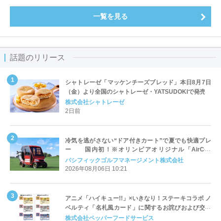
一覧を見る
話題のリリース
シャトレーゼ「マッケンチーズブレッド」本日8月7日
（金）より全国のシャトレーゼ・YATSUDOKIで発売
株式会社シャトレーゼ
2日前
冷気を逃がさない“ドア付きカート”で夏でも快適プレ
ー 国内初！※オリンピアオリジナル「AirCon
Cart（エアコンカート）」導入 | ＰＧＭ
パシフィックゴルフマネージメント株式会社
2026年08月06日 10:21
アニメ「ハイキュー!!」×いきなり！ステーキコラボ ノ
ベルティ「名札風カード」に関するお詫びおよび交換
対応についてのご案内
株式会社ペッパーフードサービス