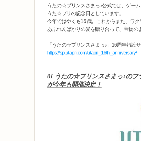
うたの☆プリンスさまっ♪公式では、ゲーム1 
うた☆プリの記念日としています。
今年ではやくも16 歳。これからまた、ワ
あふれんばかりの愛を贈り合って、宝物の
「うたの☆プリンスさまっ♪」16周年特設
https://sp.utapri.com/utapri_16th_anniversary/
01 うたの☆プリンスさまっ♪のフラッ
が今年も開催決定！