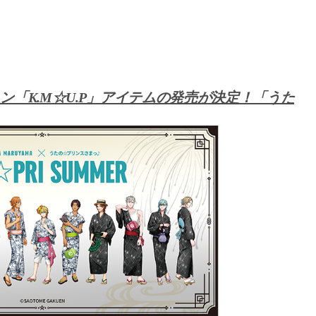
ン「K.M☆U.P」アイテムの発売が決定！「うた