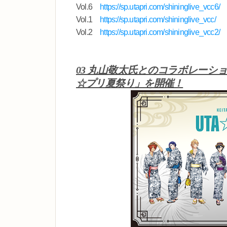
Vol.6
https://sp.utapri.com/shininglive_vcc6/
Vol.1
https://sp.utapri.com/shininglive_vcc/
Vol.2
https://sp.utapri.com/shininglive_vcc2/
03 丸山敬太氏とのコラボレーショ
☆プリ夏祭り」を開催！