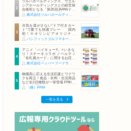
ツルハホールディングス、ウエル
シアホールディングスとの経営統
合後初となる「第26回JAPANドラ
ッグストアショー」に出展
株式会社ツルハホールディングス
冷気を逃がさない“ドア付きカー
ト”で夏でも快適プレー 国内
初！※オリンピアオリジナル
「AirCon Cart（エアコンカー
パシフィックゴルフマネージメント株式会社
ト）」導入 | ＰＧＭ
アニメ「ハイキュー!!」×いきな
り！ステーキコラボ ノベルティ
「名札風カード」に関するお詫び
および交換対応についてのご案内
株式会社ペッパーフードサービス
物価高に応える生活応援とワクワ
クを両立！食品・衣料・生活用品
など全222種類が一挙登場 PPIHグ
ループ「夏福袋」＆セール 8月6日
（株）PPIH
(木)より順次スタート
一覧を見る