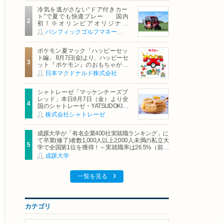
冷気を逃がさない“ドア付きカー
ト”で夏でも快適プレー 国内
初！※オリンピアオリジナル
「AirCon Cart（エアコンカー
パシフィックゴルフマネージメント株式会社
ト）」導入 | ＰＧＭ
ポケモン夏マック「ハッピーセッ
ト編」 8月7日(金)より、ハッピーセ
ット『ポケモン』のおもちゃが期
間限定登場
日本マクドナルド株式会社
シャトレーゼ「マッケンチーズブ
レッド」本日8月7日（金）より全
国のシャトレーゼ・YATSUDOKIで
発売
株式会社シャトレーゼ
成蹊大学が「有名企業400社実就職ランキング」に
て卒業(修了)者数1,000人以上2,000人未満の私立大
学で全国第1位を獲得！～実就職率は26.5%（前年
比＋4.3pt）に伸長、東京の私立大学でも10位にラ
成蹊大学
ンクイン～
一覧を見る
カテゴリ