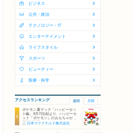
ビジネス
公共・政治
テクノロジー・IT
エンターテイメント
ライフスタイル
スポーツ
ビューティー
医療・科学
アクセスランキング
週間
月間
ポケモン夏マック「ハッピーセッ
ト編」 8月7日(金)より、ハッピーセ
ット『ポケモン』のおもちゃが期
間限定登場
日本マクドナルド株式会社