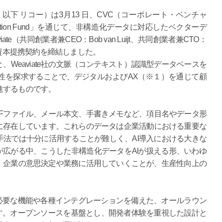
以下 リコー）は3月13 日、CVC（コーポレート・ベンチャ
vation Fund」を通じて、非構造化データに対応したベクターデ
（共同創業者兼CEO：Bob van Luijt、共同創業者兼CTO：
e社」）と資本提携契約を締結しました。
Weaviate社の文脈（コンテキスト）認識型データベースを
性を探求することで、デジタルおよびAX（※１）を通じて顧
進するものです。
Fファイル、メール本文、手書きメモなど、項目名やデータ形
に存在しています。これらのデータは企業活動における重要な
法では十分に活用することが難しく、AI導入における大きな
が広がる中、こうした非構造化データをAIが扱える形、いわゆ
換し、企業の意思決定や業務に活用していくことが、生産性向上の
開発に必要な機能や各種インテグレーションを備えた、オールラウン
す。オープンソースを基盤とし、開発者体験を重視した設計と