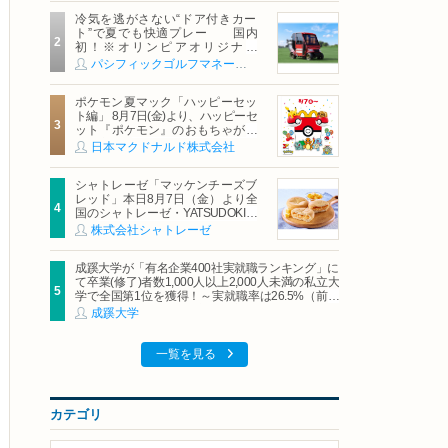
冷気を逃がさない“ドア付きカー
ト”で夏でも快適プレー 国内
初！※オリンピアオリジナル
「AirCon Cart（エアコンカー
パシフィックゴルフマネージメント株式会社
ト）」導入 | ＰＧＭ
ポケモン夏マック「ハッピーセッ
ト編」 8月7日(金)より、ハッピーセ
ット『ポケモン』のおもちゃが期
間限定登場
日本マクドナルド株式会社
シャトレーゼ「マッケンチーズブ
レッド」本日8月7日（金）より全
国のシャトレーゼ・YATSUDOKIで
発売
株式会社シャトレーゼ
成蹊大学が「有名企業400社実就職ランキング」に
て卒業(修了)者数1,000人以上2,000人未満の私立大
学で全国第1位を獲得！～実就職率は26.5%（前年
比＋4.3pt）に伸長、東京の私立大学でも10位にラ
成蹊大学
ンクイン～
一覧を見る
カテゴリ