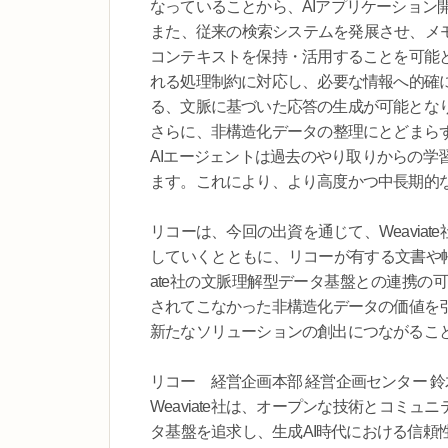
なっていることから、AIアプリケーション
また、従来の検索システムを発展させ、メモ
コンテキストを保持・活用することを可能
れる処理制約に対応し、必要な情報へ的確
る、文脈に基づいた応答の生成が可能とな
さらに、非構造化データの整理にとどまら
AIエージェントは過去のやり取りからの学
ます。これにより、より高度かつ中長期的
リコーは、今回の出資を通じて、Weavia
していくとともに、リコーが有する文書や帳
ate社の文脈理解型データ基盤との連携の
されてこなかった非構造化データの価値を
新たなソリューションの創出につながるこ
リコー 経営企画本部 経営企画センター 鈴
Weaviate社は、オープンな技術とコミ
タ基盤を追求し、生成AI時代における信頼