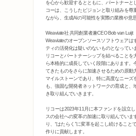
を心から歓迎するとともに、パートナーと
コーは、こうしたビジョンと取り組みを尊
ながら、生成AIの可能性を実際の業務や意
Weaviate社 共同創業者兼CEO Bob van Lu
Weaviateのオープンソースソフトウェ
ティの活発化は疑いのないものとなってい
リコーとパートナーシップを結べることを
ら本格的に成長していく段階にあります。
てきたものをさらに加速させるための原動
マイルストーンであり、特に高度なニーズ
も、強固な開発者ネットワークの育成と、
き取り組んでいきます。
リコーは2023年11月に本ファンドを設立
スの会社への変革の加速に取り組んでいま
り、“はたらく”に変革を起こし続けること
作りに貢献します。