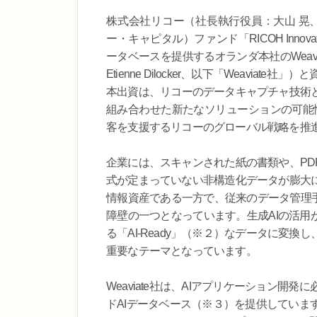
株式会社リコー（社長執行役員：大山 晃、
ー・キャピタル）ファンド「RICOH Inno
ータベースを提供するオランダ本社のWeaviate
Etienne Dilocker、以下「Weaviat
本出資は、リコーのデータキャプチャ技術と、
組み合わせた新たなソリューションの可能
客を支援するリコーのグローバル戦略を推
企業には、スキャンされた紙の書類や、PD
式が定まっていない非構造化データが膨大
情報資産である一方で、従来のデータ管理手
障壁の一つとなっています。生成AIの活用
る「AI-Ready」（※２）なデータに変
重要なテーマとなっています。
Weaviate社は、AIアプリケーション
ドAIデータベース（※３）を提供していま