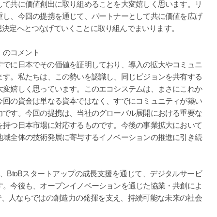
して共に価値創出に取り組めることを大変嬉しく思います。リ
重し、今回の提携を通じて、パートナーとして共に価値を広げ
思決定へとつなげていくことに取り組んでまいります。
ijt のコメント
アはすでに日本でその価値を証明しており、導入の拡大やコミュニ
ます。私たちは、この勢いを認識し、同じビジョンを共有する
大変嬉しく思っています。このエコシステムは、まさにこれか
今回の資金は単なる資本ではなく、すでにコミュニティが築い
力です。今回の提携は、当社のグローバル展開における重要な
を持つ日本市場に対応するものです。今後の事業拡大において
地域全体の技術発展に寄与するイノベーションの推進に引き続
し、BtoBスタートアップの成長支援を通じて、デジタルサービ
す。今後も、オープンイノベーションを通じた協業・共創によ
で、人ならではの創造力の発揮を支え、持続可能な未来の社会