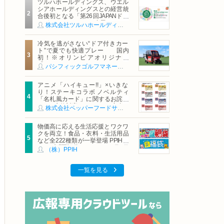
ツルハホールディングス、ウエル
シアホールディングスとの経営統
合後初となる「第26回JAPANドラ
ッグストアショー」に出展
株式会社ツルハホールディングス
冷気を逃がさない“ドア付きカー
ト”で夏でも快適プレー 国内
初！※オリンピアオリジナル
「AirCon Cart（エアコンカー
パシフィックゴルフマネージメント株式会社
ト）」導入 | ＰＧＭ
アニメ「ハイキュー!!」×いきな
り！ステーキコラボ ノベルティ
「名札風カード」に関するお詫び
および交換対応についてのご案内
株式会社ペッパーフードサービス
物価高に応える生活応援とワクワ
クを両立！食品・衣料・生活用品
など全222種類が一挙登場 PPIHグ
ループ「夏福袋」＆セール 8月6日
（株）PPIH
(木)より順次スタート
一覧を見る