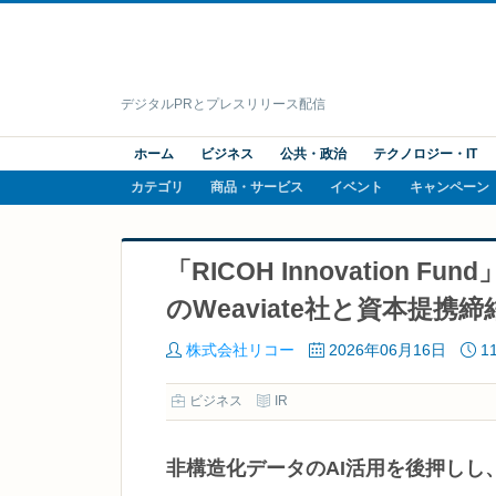
デジタルPRとプレスリリース配信
ホーム
ビジネス
公共・政治
テクノロジー・IT
カテゴリ
商品・サービス
イベント
キャンペーン
「RICOH Innovation
のWeaviate社と資本提携締
株式会社リコー
2026年06月16日
1
ビジネス
IR
非構造化データのAI活用を後押し