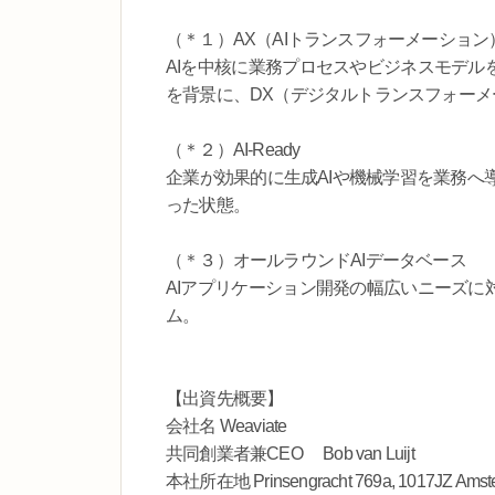
（＊１）AX（AIトランスフォーメーション
AIを中核に業務プロセスやビジネスモデル
を背景に、DX（デジタルトランスフォー
（＊２）AI-Ready
企業が効果的に生成AIや機械学習を業務へ
った状態。
（＊３）オールラウンドAIデータベース
AIアプリケーション開発の幅広いニーズに
ム。
【出資先概要】
会社名 Weaviate
共同創業者兼CEO Bob van Luijt
本社所在地 Prinsengracht 769a, 1017JZ Amster