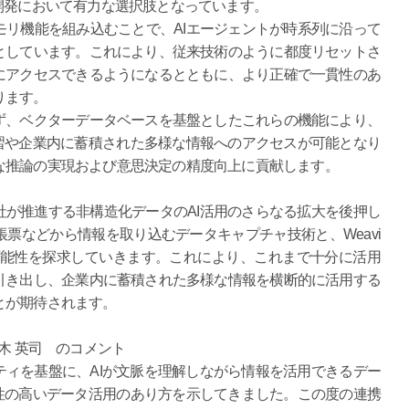
開発において有力な選択肢となっています。
リ機能を組み込むことで、AIエージェントが時系列に沿って
としています。これにより、従来技術のように都度リセットさ
にアクセスできるようになるとともに、より正確で一貫性のあ
ります。
ず、ベクターデータベースを基盤としたこれらの機能により、
習や企業内に蓄積された多様な情報へのアクセスが可能となり
な推論の実現および意思決定の精度向上に貢献します。
te社が推進する非構造化データのAI活用のさらなる拡大を後押し
票などから情報を取り込むデータキャプチャ技術と、Weavi
可能性を探求していきます。これにより、これまで十分に活用
引き出し、企業内に蓄積された多様な情報を横断的に活用する
とが期待されます。
木 英司 のコメント
ュニティを基盤に、AIが文脈を理解しながら情報を活用できるデー
性の高いデータ活用のあり方を示してきました。この度の連携