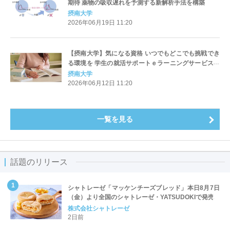
期待 薬物の吸収遅れを予測する新解析手法を構築
摂南大学
2026年06月19日 11:20
【摂南大学】気になる資格 いつでもどこでも挑戦でき
る環境を 学生の就活サポートｅラーニングサービス導
入
摂南大学
2026年06月12日 11:20
一覧を見る
話題のリリース
シャトレーゼ「マッケンチーズブレッド」本日8月7日
（金）より全国のシャトレーゼ・YATSUDOKIで発売
株式会社シャトレーゼ
2日前