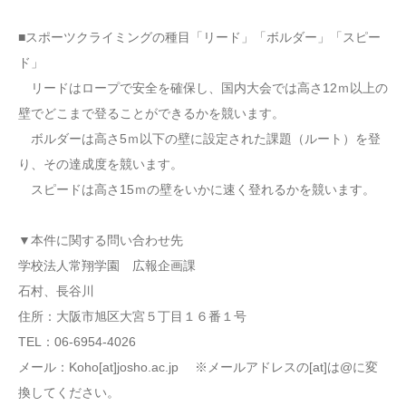
■スポーツクライミングの種目「リード」「ボルダー」「スピー
ド」
リードはロープで安全を確保し、国内大会では高さ12ｍ以上の
壁でどこまで登ることができるかを競います。
ボルダーは高さ5ｍ以下の壁に設定された課題（ルート）を登
り、その達成度を競います。
スピードは高さ15ｍの壁をいかに速く登れるかを競います。
▼本件に関する問い合わせ先
学校法人常翔学園 広報企画課
石村、長谷川
住所：大阪市旭区大宮５丁目１６番１号
TEL：06-6954-4026
メール：Koho[at]josho.ac.jp ※メールアドレスの[at]は@に変
換してください。