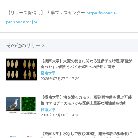
【リリース発信元】 大学プレスセンター
https://www.u-
presscenter.jp/
その他のリリース
【摂南大学】大麦の硬さに関わる遺伝子を特定 家畜が
食べやすい飼料やバイオ燃料への活用に期待
摂南大学
2026年07月27日 17:20
【摂南大学】海を渡るカモメ、薬剤耐性菌も運ぶ可能
性 オオセグロカモメから医療上重要な耐性菌を検出
摂南大学
2026年07月08日 14:20
【摂南大学】水なしで飲むOD錠、開発試験の効率化に