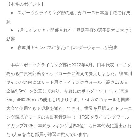
【本件のポイント】
● スポーツクライミング部の選手がユース日本選手権で好成
績
● 7月にイタリアで開催される世界選手権の選手選考に大きく
影響
● 寝屋川キャンパスに新たにボルダーウォールが完成
本学スポーツクライミング部は2022年4月、日本代表コーチを
務める中貝次郎氏をヘッドコーチに迎えて発足しました。寝屋川
キャンパス内にはリード用クライミングウォール（高さ12.5m、
全幅9.5m）を設置しており、今夏にはボルダーウォール（高さ
5m、全幅25m）の使用も始まります。いずれのウォールも国際
大会で使用できる規格を満たしており、世界を見据えたトレーニ
ング環境でリードの吉田智音選手（「IFSCクライミングワール
ドカップ2025」年間ランキング世界3位）ら日本代表に選出され
た6人※を含む部員が練習に励んでいます。