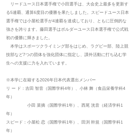
リードユース日本選手権で小田選手は、大会史上最多を更新す
る5連覇、通算6度目の優勝を果たしました。スピードユース日本
選手権では小屋松選手が4連覇を達成しており、ともに圧倒的な
強さを誇ります。藤田選手はボルダーユース日本選手権で公式戦
初の優勝に輝きました。
本学はスポーツクライミング部をはじめ、ラグビー部、陸上競
技部など7つの団体を強化団体に指定し、課外活動に打ち込む学
生への支援に力を入れています。
※本学に在籍する2026年日本代表選出メンバー
リ ー ド：吉田 智音（国際学科4年）、小林 舞（食品栄養学科4
年）
小田 菜摘（国際学科1年）、西尾 洸音（経済学科1
年）
スピード：小屋松 恋（国際学科1年）、田渕 幹規（国際学科1
年）