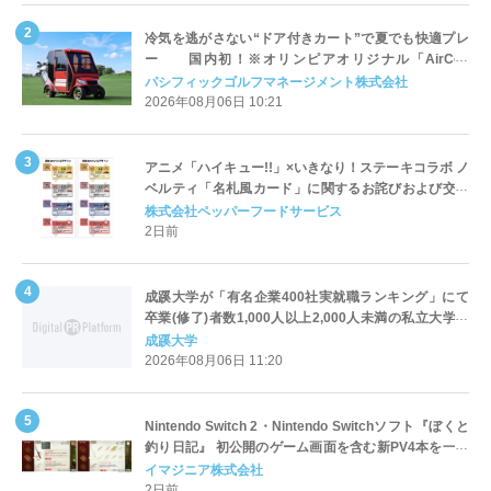
冷気を逃がさない“ドア付きカート”で夏でも快適プレ
ー 国内初！※オリンピアオリジナル「AirCon
Cart（エアコンカート）」導入 | ＰＧＭ
パシフィックゴルフマネージメント株式会社
2026年08月06日 10:21
アニメ「ハイキュー!!」×いきなり！ステーキコラボ ノ
ベルティ「名札風カード」に関するお詫びおよび交換
対応についてのご案内
株式会社ペッパーフードサービス
2日前
成蹊大学が「有名企業400社実就職ランキング」にて
卒業(修了)者数1,000人以上2,000人未満の私立大学で
全国第1位を獲得！～実就職率は26.5%（前年比＋
成蹊大学
4.3pt）に伸長、東京の私立大学でも10位にランクイン
2026年08月06日 11:20
～
Nintendo Switch 2・Nintendo Switchソフト『ぼくと
釣り日記』 初公開のゲーム画面を含む新PV4本を一挙
公開！
イマジニア株式会社
2日前