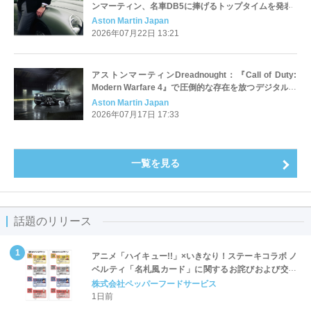
ンマーティン、名車DB5に捧げるトップタイムを発表
Aston Martin Japan
2026年07月22日 13:21
アストンマーティンDreadnought：『Call of Duty:
Modern Warfare 4』で圧倒的な存在を放つデジタルモ
デル
Aston Martin Japan
2026年07月17日 17:33
一覧を見る
話題のリリース
アニメ「ハイキュー!!」×いきなり！ステーキコラボ ノ
ベルティ「名札風カード」に関するお詫びおよび交換
対応についてのご案内
株式会社ペッパーフードサービス
1日前