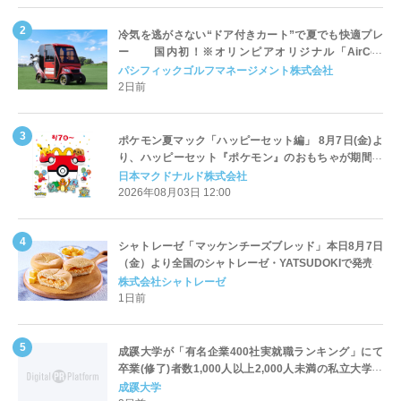
冷気を逃がさない“ドア付きカート”で夏でも快適プレ
ー 国内初！※オリンピアオリジナル「AirCon
Cart（エアコンカート）」導入 | ＰＧＭ
パシフィックゴルフマネージメント株式会社
2日前
ポケモン夏マック「ハッピーセット編」 8月7日(金)よ
り、ハッピーセット『ポケモン』のおもちゃが期間限
定登場
日本マクドナルド株式会社
2026年08月03日 12:00
シャトレーゼ「マッケンチーズブレッド」本日8月7日
（金）より全国のシャトレーゼ・YATSUDOKIで発売
株式会社シャトレーゼ
1日前
成蹊大学が「有名企業400社実就職ランキング」にて
卒業(修了)者数1,000人以上2,000人未満の私立大学で
全国第1位を獲得！～実就職率は26.5%（前年比＋
成蹊大学