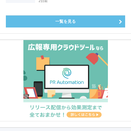
4.3pt）に伸長、東京の私立大学でも10位にランクイン
2日前
～
一覧を見る