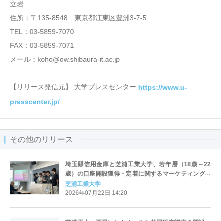
立岩
住所：〒135-8548 東京都江東区豊洲3-7-5
TEL：03-5859-7070
FAX：03-5859-7071
メール：koho@ow.shibaura-it.ac.jp
【リリース発信元】 大学プレスセンター
https://www.u-
presscenter.jp/
その他のリリース
埼玉縣信用金庫と芝浦工業大学、若年層（18歳～22
歳）の口座開設獲得・定着に関するマーケティング共
同研究を開始
芝浦工業大学
2026年07月22日 14:20