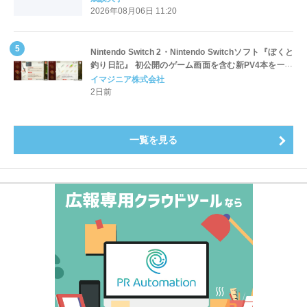
4.3pt）に伸長、東京の私立大学でも10位にランクイン
2026年08月06日 11:20
～
Nintendo Switch 2・Nintendo Switchソフト『ぼくと
釣り日記』 初公開のゲーム画面を含む新PV4本を一挙
公開！
イマジニア株式会社
2日前
一覧を見る