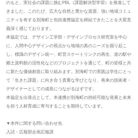
のもと、実社会の課題に挑むPBL（課題解決型学習）を推進して
きました。このたび、広大な自然と豊かな資源、強い地域コミュ
ニティを有する別海町と包括連携協定を締結できたことを大変意
義深く感じております。
本協定では、デザイン工学部・デザインプロセス研究室を中心
に、人間中心デザインの視点から地域の真のニーズを掘り起こ
し、標識のデザイン統一、町営スケートリンクの再生、道の駅や
郷土資料館の活性化などのプロジェクトを通じて、町の皆様と共
に新たな価値創造に取り組みます。別海町での実践は学生にとっ
て「生きた課題」に向き合う貴重な学びとなり、将来の技術者・
デザイナーとしての成長につながるはずです。
本協定を出発点として、本連携が別海町の持続可能な発展と未来
を担う人材育成に寄与することを期待しています。
▼本件に関する問い合わせ先
入試・広報部企画広報課