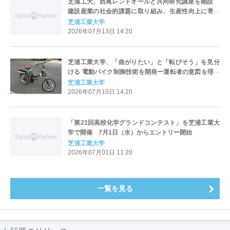
芝浦工大、西尾レントオールと共同研究講座を開設
建設産業の社会的課題に取り組み、生産性向上に寄与
プラン
芝浦工業大学
2026年07月13日 14:20
芝浦工業大学、「曲がりたい」と「転びそう」を見分
ける 電動バイク制御技術を開発ー運転者の意図を理解
し、必要なときだけ転倒防止を支援－
芝浦工業大学
2026年07月10日 14:20
「第21回高校化学グランドコンテスト」を芝浦工業大
学で開催 7月1日（水）からエントリー開始
芝浦工業大学
2026年07月01日 11:20
一覧を見る