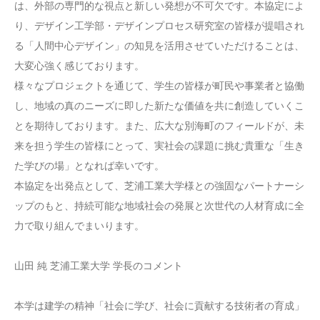
は、外部の専門的な視点と新しい発想が不可欠です。本協定によ
り、デザイン工学部・デザインプロセス研究室の皆様が提唱され
る「人間中心デザイン」の知見を活用させていただけることは、
大変心強く感じております。
様々なプロジェクトを通じて、学生の皆様が町民や事業者と協働
し、地域の真のニーズに即した新たな価値を共に創造していくこ
とを期待しております。また、広大な別海町のフィールドが、未
来を担う学生の皆様にとって、実社会の課題に挑む貴重な「生き
た学びの場」となれば幸いです。
本協定を出発点として、芝浦工業大学様との強固なパートナーシ
ップのもと、持続可能な地域社会の発展と次世代の人材育成に全
力で取り組んでまいります。
山田 純 芝浦工業大学 学長のコメント
本学は建学の精神「社会に学び、社会に貢献する技術者の育成」