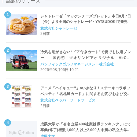
話題のリリース
シャトレーゼ「マッケンチーズブレッド」本日8月7日
（金）より全国のシャトレーゼ・YATSUDOKIで発売
株式会社シャトレーゼ
2日前
冷気を逃がさない“ドア付きカート”で夏でも快適プレ
ー 国内初！※オリンピアオリジナル「AirCon
Cart（エアコンカート）」導入 | ＰＧＭ
パシフィックゴルフマネージメント株式会社
2026年08月06日 10:21
アニメ「ハイキュー!!」×いきなり！ステーキコラボ ノ
ベルティ「名札風カード」に関するお詫びおよび交換
対応についてのご案内
株式会社ペッパーフードサービス
2日前
成蹊大学が「有名企業400社実就職ランキング」にて
卒業(修了)者数1,000人以上2,000人未満の私立大学で
全国第1位を獲得！～実就職率は26.5%（前年比＋
成蹊大学