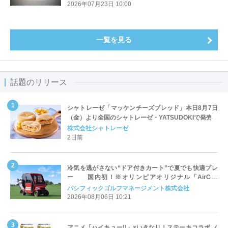
2026年07月23日 10:00
一覧を見る
話題のリリース
シャトレーゼ「マッケンチーズブレッド」本日8月7日
（金）より全国のシャトレーゼ・YATSUDOKIで発売
株式会社シャトレーゼ
2日前
冷気を逃がさない“ドア付きカート”で夏でも快適プレ
ー 国内初！※オリンピアオリジナル「AirCon
Cart（エアコンカート）」導入 | ＰＧＭ
パシフィックゴルフマネージメント株式会社
2026年08月06日 10:21
アニメ「ハイキュー!!」×いきなり！ステーキコラボ ノ