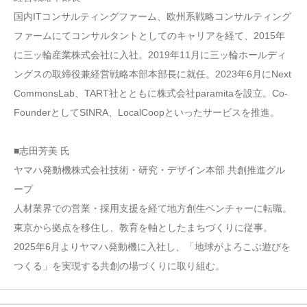
国内ITコンサルティングファーム、欧州系戦略コンサルティング
ファームにてコンサルタントとしてのキャリアを経て、2015年
に三ッ輪産業株式会社に入社。2019年11月に三ッ輪ホールディ
ングスの取締役兼経営戦略本部本部長に就任。2023年6月にNext
CommonsLab、TART社とともに株式会社paramitaを設立。Co-
FounderとしてSINRA、LocalCoopといったサービスを推進。
■志田芳美 氏
ヤマハ発動機株式会社技術・研究・デザイン本部 共創推進グル
ープ
人材業界での営業・採用支援を経て地方創生ベンチャーに転職。
東京から拠点を移住し、教育を軸としたまちづくりに従事。
2025年6月よりヤマハ発動機に入社し、「地球がよろこぶ遊びを
つくる」を実現する共創の場づくりに取り組む。