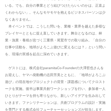
いる。でも、自分の事業とどう結びつけたらいいのかは、正直よ
くわからない」。そんなモヤモヤを抱えるビジネスパーソンは少
なくありません。
本イベントでは、こうした問いを、業種・業界を越えた多様な
プレイヤーとともに捉え直していきます。舞台となるのは、林
業・漁業・養殖が息づく三重県・尾鷲市での取り組み。「自分の
仕事や活動を、地球がよろこぶ遊びに変えるには？」という問い
を、現場の実感を起点に深めていきます。
ゲストには、株式会社paramitaCo-Founderの大澤哲也さんを
お迎えし、ヤマハ発動機の志田芳美とともに、「地球がよろこぶ
遊び」の現在地やプロジェクトの背景・課題感についてクロスト
ークを実施。後半は事業共創ワークショップを行い、参加者一人
ひとりがテーマを持ち寄りながら、新しいアイデアを生み出して
いきます。ファシリテーションは、共創プログラムの設計・実施
を専門とする株式会社フューチャーセッションズが担当します。