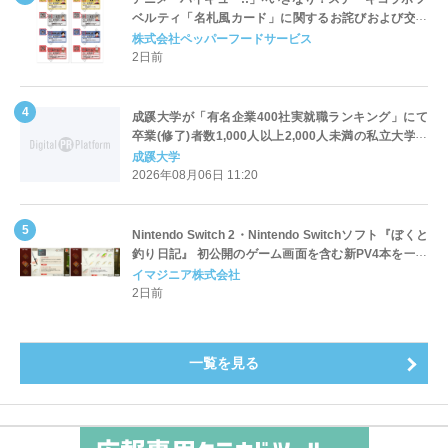
ベルティ「名札風カード」に関するお詫びおよび交換
対応についてのご案内
株式会社ペッパーフードサービス
2日前
成蹊大学が「有名企業400社実就職ランキング」にて
卒業(修了)者数1,000人以上2,000人未満の私立大学で
全国第1位を獲得！～実就職率は26.5%（前年比＋
成蹊大学
4.3pt）に伸長、東京の私立大学でも10位にランクイン
2026年08月06日 11:20
～
Nintendo Switch 2・Nintendo Switchソフト『ぼくと
釣り日記』 初公開のゲーム画面を含む新PV4本を一挙
公開！
イマジニア株式会社
2日前
一覧を見る