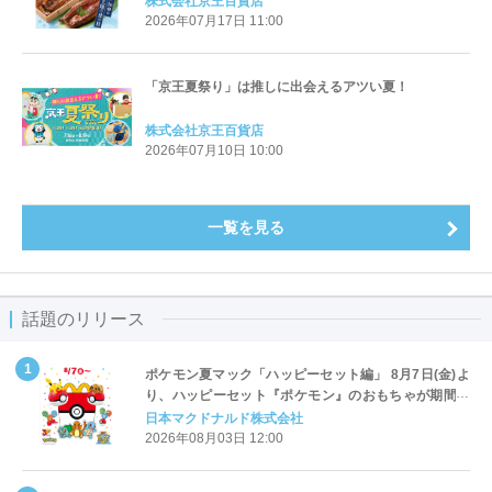
株式会社京王百貨店
2026年07月17日 11:00
「京王夏祭り」は推しに出会えるアツい夏！
株式会社京王百貨店
2026年07月10日 10:00
一覧を見る
話題のリリース
ポケモン夏マック「ハッピーセット編」 8月7日(金)よ
り、ハッピーセット『ポケモン』のおもちゃが期間限
定登場
日本マクドナルド株式会社
2026年08月03日 12:00