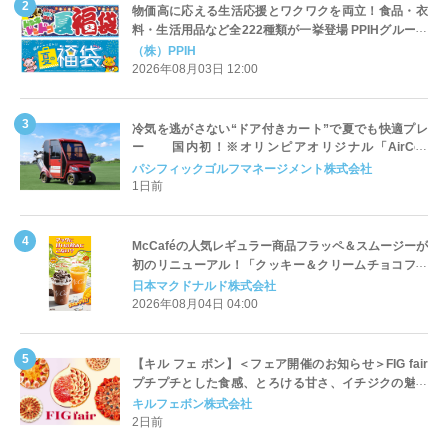
物価高に応える生活応援とワクワクを両立！食品・衣
料・生活用品など全222種類が一挙登場 PPIHグループ
「夏福袋」＆セール 8月6日(木)より順次スタート
（株）PPIH
2026年08月03日 12:00
冷気を逃がさない“ドア付きカート”で夏でも快適プレ
ー 国内初！※オリンピアオリジナル「AirCon
Cart（エアコンカート）」導入 | ＰＧＭ
パシフィックゴルフマネージメント株式会社
1日前
McCaféの人気レギュラー商品フラッペ＆スムージーが
初のリニューアル！「クッキー＆クリームチョコフラ
ッペ」「マンゴースムージー」8月5日（水）から販売
日本マクドナルド株式会社
開始
2026年08月04日 04:00
【キル フェ ボン】＜フェア開催のお知らせ＞FIG fair
プチプチとした食感、とろける甘さ、イチジクの魅力
をたっぷりと。新作を含め、イチジク尽くしの全4種が
キルフェボン株式会社
登場8月20日（木）スタート
2日前