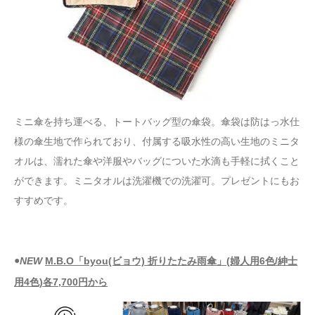
ミニ傘を持ち運べる、トートバッグ型の傘袋。傘袋は防はっ水仕
様の傘生地で作られており、付属する吸水性の高い生地のミニタ
オルは、濡れた傘や洋服やバッグについた水滴も手軽に拭くこと
ができます。ミニタオルは洗濯機での洗濯可。プレゼントにもお
すすめです。
●
NEW
M.B.O「byou(ビョウ) 折りたたみ雨傘」(婦人用6色/紳士
用4色)各7,700円から