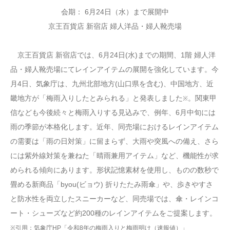
会期： 6月24日（水）まで展開中
京王百貨店 新宿店 婦人洋品・婦人靴売場
京王百貨店 新宿店では、6月24日(水)までの期間、1階 婦人洋
品・婦人靴売場にてレインアイテムの展開を強化しています。今
月4日、気象庁は、九州北部地方(山口県を含む)、中国地方、近
畿地方が「梅雨入りしたとみられる」と発表しました
。関東甲
※
信なども今後続々と梅雨入りする見込みで、例年、6月中旬には
雨の季節が本格化します。近年、同売場におけるレインアイテム
の需要は「雨の日対策」に留まらず、大雨や突風への備え、さら
には紫外線対策を兼ねた「晴雨兼用アイテム」など、機能性が求
められる傾向にあります。形状記憶素材を使用し、ものの数秒で
畳める新商品「byou(ビョウ) 折りたたみ雨傘」や、歩きやすさ
と防水性を両立したスニーカーなど、同売場では、傘・レインコ
ート・シューズなど約200種のレインアイテムをご提案します。
※引用：気象庁HP「令和8年の梅雨入りと梅雨明け（速報値）」