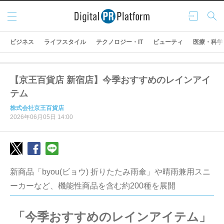
メニ
ログ
検索
ュー
イン
ビジネス
ライフスタイル
テクノロジー・IT
ビューティ
医療・科学
【京王百貨店 新宿店】今季おすすめのレインアイ
テム
株式会社京王百貨店
2026年06月05日 14:00
新商品「byou(ビョウ) 折りたたみ雨傘」や晴雨兼用スニ
ーカーなど、機能性商品を含む約200種を展開
「今季おすすめのレインアイテム」