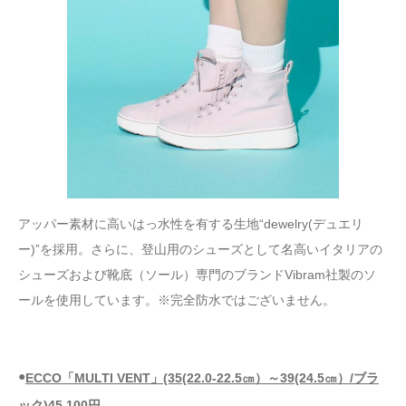
アッパー素材に高いはっ水性を有する生地“dewelry(デュエリ
ー)”を採用。さらに、登山用のシューズとして名高いイタリアの
シューズおよび靴底（ソール）専門のブランドVibram社製のソ
ールを使用しています。※完全防水ではございません。
●
ECCO「MULTI VENT」(35(22.0-22.5㎝）～39(24.5㎝）/ブラ
ック)45,100円