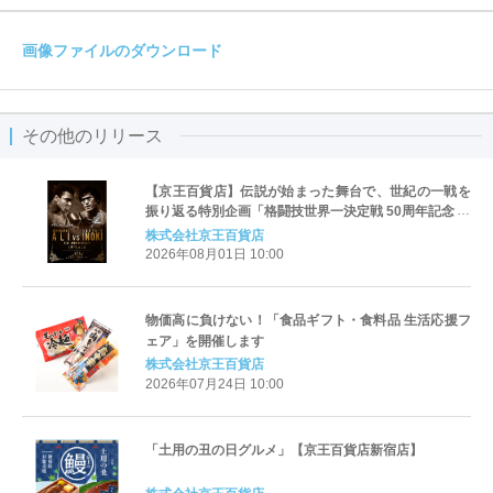
画像ファイルのダウンロード
その他のリリース
【京王百貨店】伝説が始まった舞台で、世紀の一戦を
振り返る特別企画「格闘技世界一決定戦 50周年記念 ア
ントニオ猪木 VS モハメッド・アリ メモリアル展」を
株式会社京王百貨店
開催します
2026年08月01日 10:00
物価高に負けない！「食品ギフト・食料品 生活応援フ
ェア」を開催します
株式会社京王百貨店
2026年07月24日 10:00
「土用の丑の日グルメ」【京王百貨店新宿店】