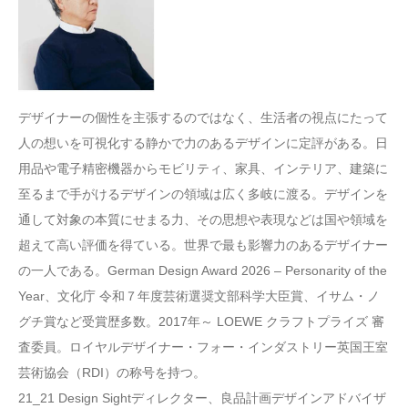
デザイナーの個性を主張するのではなく、生活者の視点にたって
人の想いを可視化する静かで力のあるデザインに定評がある。日
用品や電子精密機器からモビリティ、家具、インテリア、建築に
至るまで手がけるデザインの領域は広く多岐に渡る。デザインを
通して対象の本質にせまる力、その思想や表現などは国や領域を
超えて高い評価を得ている。世界で最も影響力のあるデザイナー
の一人である。German Design Award 2026 – Personarity of the
Year、文化庁 令和７年度芸術選奨文部科学大臣賞、イサム・ノ
グチ賞など受賞歴多数。2017年～ LOEWE クラフトプライズ 審
査委員。ロイヤルデザイナー・フォー・インダストリー英国王室
芸術協会（RDI）の称号を持つ。
21_21 Design Sightディレクター、良品計画デザインアドバイザ