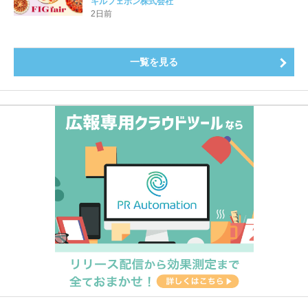
キルフェボン株式会社
登場8月20日（木）スタート
2日前
一覧を見る