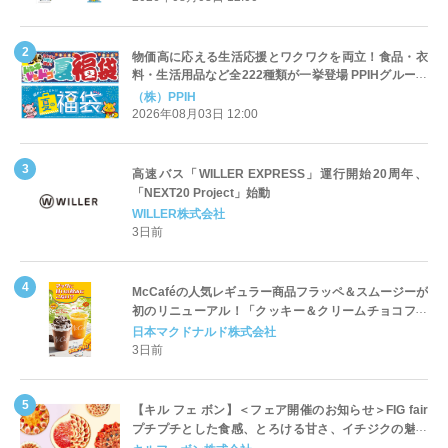
物価高に応える生活応援とワクワクを両立！食品・衣
料・生活用品など全222種類が一挙登場 PPIHグループ
「夏福袋」＆セール 8月6日(木)より順次スタート
（株）PPIH
2026年08月03日 12:00
高速バス「WILLER EXPRESS」運行開始20周年、
「NEXT20 Project」始動
WILLER株式会社
3日前
McCaféの人気レギュラー商品フラッペ＆スムージーが
初のリニューアル！「クッキー＆クリームチョコフラ
ッペ」「マンゴースムージー」8月5日（水）から販売
日本マクドナルド株式会社
開始
3日前
【キル フェ ボン】＜フェア開催のお知らせ＞FIG fair
プチプチとした食感、とろける甘さ、イチジクの魅力
をたっぷりと。新作を含め、イチジク尽くしの全4種が