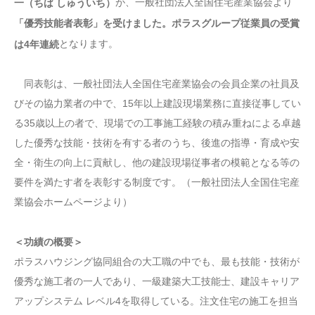
が、一般社団法人全国住宅産業協会より
一（ちば しゅういち）
「優秀技能者表彰」を受けました。ポラスグループ従業員の受賞
となります。
は4年連続
同表彰は、一般社団法人全国住宅産業協会の会員企業の社員及
びその協力業者の中で、15年以上建設現場業務に直接従事してい
る35歳以上の者で、現場での工事施工経験の積み重ねによる卓越
した優秀な技能・技術を有する者のうち、後進の指導・育成や安
全・衛生の向上に貢献し、他の建設現場従事者の模範となる等の
要件を満たす者を表彰する制度です。（一般社団法人全国住宅産
業協会ホームページより）
＜功績の概要＞
ポラスハウジング協同組合の大工職の中でも、最も技能・技術が
優秀な施工者の一人であり、一級建築大工技能士、建設キャリア
アップシステム レベル4を取得している。注文住宅の施工を担当