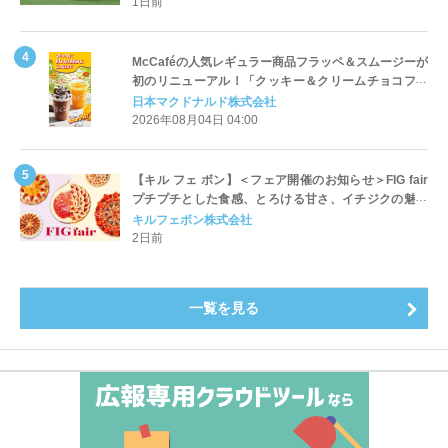
1日前
McCaféの人気レギュラー商品フラッペ＆スムージーが
初のリニューアル！「クッキー＆クリームチョコフラ
ッペ」「マンゴースムージー」8月5日（水）から販売
日本マクドナルド株式会社
開始
2026年08月04日 04:00
【キル フェ ボン】＜フェア開催のお知らせ＞FIG fair
プチプチとした食感、とろける甘さ、イチジクの魅力
をたっぷりと。新作を含め、イチジク尽くしの全4種が
キルフェボン株式会社
登場8月20日（木）スタート
2日前
一覧を見る