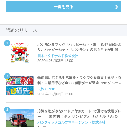
一覧を見る
話題のリリース
ポケモン夏マック「ハッピーセット編」 8月7日(金)よ
り、ハッピーセット『ポケモン』のおもちゃが期間限
定登場
日本マクドナルド株式会社
2026年08月03日 12:00
物価高に応える生活応援とワクワクを両立！食品・衣
料・生活用品など全222種類が一挙登場 PPIHグループ
「夏福袋」＆セール 8月6日(木)より順次スタート
（株）PPIH
2026年08月03日 12:00
冷気を逃がさない“ドア付きカート”で夏でも快適プレ
ー 国内初！※オリンピアオリジナル「AirCon
Cart（エアコンカート）」導入 | ＰＧＭ
パシフィックゴルフマネージメント株式会社