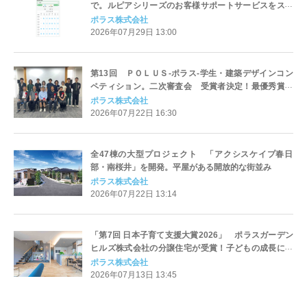
で。ルピアシリーズのお客様サポートサービスをスマ
ホで一元化
ポラス株式会社
2026年07月29日 13:00
第13回 ＰＯＬＵＳ‐ポラス‐学生・建築デザインコン
ペティション。二次審査会 受賞者決定！最優秀賞は
『こもり知らずの扉』
ポラス株式会社
2026年07月22日 16:30
全47棟の大型プロジェクト 「アクシスケイプ春日
部・南桜井」を開発。平屋がある開放的な街並み
ポラス株式会社
2026年07月22日 13:14
「第7回 日本子育て支援大賞2026」 ポラスガーデン
ヒルズ株式会社の分譲住宅が受賞！子どもの成長に合
わせて多様な使い方ができる多層空間を構成
ポラス株式会社
2026年07月13日 13:45