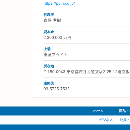
https://ppih.co.jp/
代表者
森屋 秀樹
資本金
2,300,000 万円
上場
東証プライム
所在地
〒150-0043 東京都渋谷区道玄坂2-25-12道玄坂
連絡先
03-5725-7532
ホーム
商品・
ビジネス
公共・