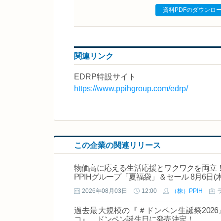
資料PDFのダウンロ
関連リンク
EDRP特設サイト
https://www.ppihgroup.com/edrp/
この企業の関連リリース
物価高に応える生活応援とワクワクを両立！
PPIHグループ「夏福袋」＆セール 8月6日
2026年08月03日
12:00
（株）PPIH
過去最大規模の『＃ドンペン生誕祭202
コ』、ドンペン誕生日に発売決定！