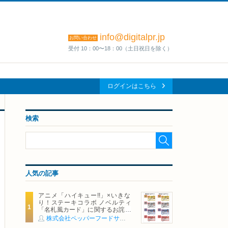
info@digitalpr.jp
お問い合わせ
受付 10：00〜18：00（土日祝日を除く）
ログインはこちら
検索
人気の記事
アニメ「ハイキュー!!」×いきな
り！ステーキコラボ ノベルティ
「名札風カード」に関するお詫び
および交換対応についてのご案内
株式会社ペッパーフードサービス