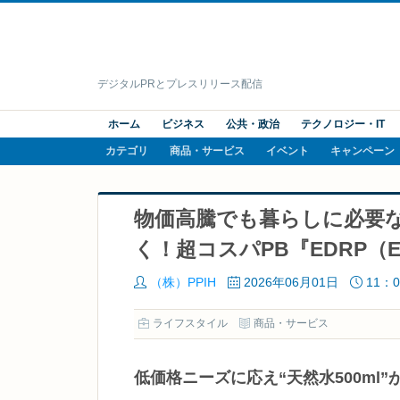
デジタルPRとプレスリリース配信
ホーム
ビジネス
公共・政治
テクノロジー・IT
カテゴリ
商品・サービス
イベント
キャンペーン
物価高騰でも暮らしに必要
く！超コスパPB『EDRP（Ever
（株）PPIH
2026年06月01日
11：0
ライフスタイル
商品・サービス
低価格ニーズに応え“天然水500ml”