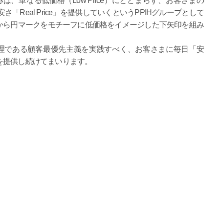
という名称は、単なる低価格（Low Price）にとどまらず、お客さまの
さ「Real Price」を提供していくというPPIHグループとして
から円マークをモチーフに低価格をイメージした下矢印を組み
原理である顧客最優先主義を実践すべく、お客さまに毎日「安
を提供し続けてまいります。