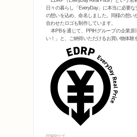
EDRP（EveryDay Real Price）
日々の暮らし「EveryDay」に本当に必要な安
の想いを込め、命名しました。同様の想い
合わせたロゴも制作しています。
本PBを通じて、PPIHグループの企業
い！」と、ご納得いただけるお買い物体験
EDRPロゴ