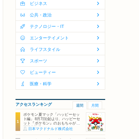
ビジネス
公共・政治
テクノロジー・IT
エンターテイメント
ライフスタイル
スポーツ
ビューティー
医療・科学
アクセスランキング
週間
月間
ポケモン夏マック「ハッピーセッ
ト編」 8月7日(金)より、ハッピーセ
ット『ポケモン』のおもちゃが期
間限定登場
日本マクドナルド株式会社