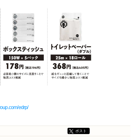
。
roup.com/edrp/
ポスト