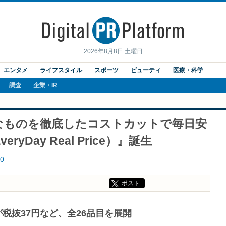
2026年8月8日 土曜日
エンタメ
ライフスタイル
スポーツ
ビューティ
医療・科学
調査
企業・IR
なものを徹底したコストカットで毎日安
yDay Real Price）』誕生
0
ポスト
が税抜37円など、全26品目を展開