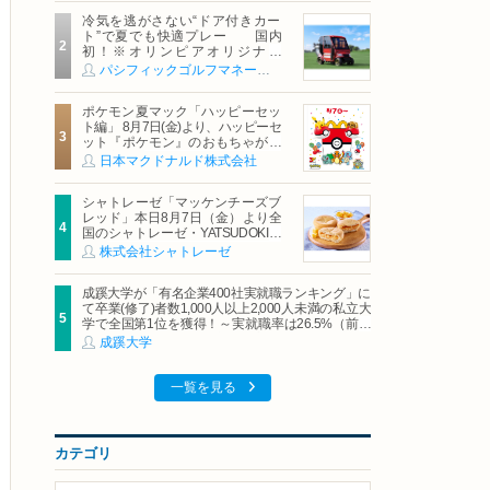
冷気を逃がさない“ドア付きカー
ト”で夏でも快適プレー 国内
初！※オリンピアオリジナル
「AirCon Cart（エアコンカー
パシフィックゴルフマネージメント株式会社
ト）」導入 | ＰＧＭ
ポケモン夏マック「ハッピーセッ
ト編」 8月7日(金)より、ハッピーセ
ット『ポケモン』のおもちゃが期
間限定登場
日本マクドナルド株式会社
シャトレーゼ「マッケンチーズブ
レッド」本日8月7日（金）より全
国のシャトレーゼ・YATSUDOKIで
発売
株式会社シャトレーゼ
成蹊大学が「有名企業400社実就職ランキング」に
て卒業(修了)者数1,000人以上2,000人未満の私立大
学で全国第1位を獲得！～実就職率は26.5%（前年
比＋4.3pt）に伸長、東京の私立大学でも10位にラ
成蹊大学
ンクイン～
一覧を見る
カテゴリ