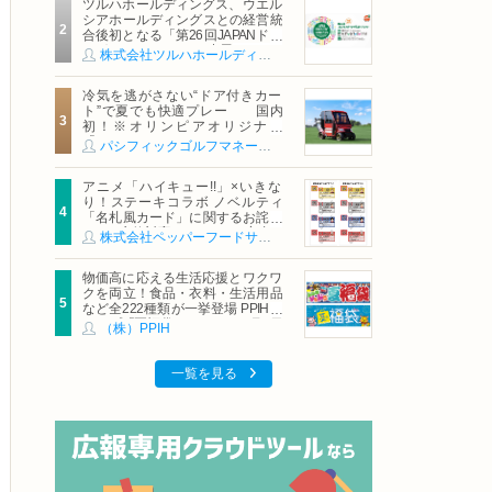
ツルハホールディングス、ウエル
シアホールディングスとの経営統
合後初となる「第26回JAPANドラ
ッグストアショー」に出展
株式会社ツルハホールディングス
冷気を逃がさない“ドア付きカー
ト”で夏でも快適プレー 国内
初！※オリンピアオリジナル
「AirCon Cart（エアコンカー
パシフィックゴルフマネージメント株式会社
ト）」導入 | ＰＧＭ
アニメ「ハイキュー!!」×いきな
り！ステーキコラボ ノベルティ
「名札風カード」に関するお詫び
および交換対応についてのご案内
株式会社ペッパーフードサービス
物価高に応える生活応援とワクワ
クを両立！食品・衣料・生活用品
など全222種類が一挙登場 PPIHグ
ループ「夏福袋」＆セール 8月6日
（株）PPIH
(木)より順次スタート
一覧を見る