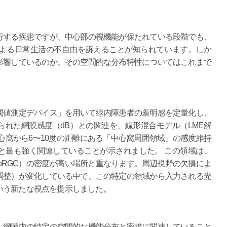
行する疾患ですが、中心部の視機能が保たれている段階でも、
よる日常生活の不自由を訴えることが知られています。しか
影響しているのか、その空間的な分布特性についてはこれまで
閾値測定デバイス」を用いて緑内障患者の羞明感を定量化し、
得られた網膜感度（dB）との関連を、線形混合モデル（LME解
心窩から6〜10度の距離にある「中心窩周囲領域」の感度維持
と最も強く関連していることが示されました。 この領域は、
pRGC）の密度が高い場所と重なります。周辺視野の欠損によ
調整）が変化している中で、この特定の領域から入力される光
いう新たな視点を提示しました。
、網膜内の特定の空間的な機能分布と密接に関連していること