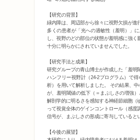
【研究の背景】
緑内障は、周辺部から徐々に視野欠損が進
多くの患者が「光への過敏性（羞明）」に
し、視野のどの部位の状態が羞明感に強く
十分に明らかにされていませんでした。
【研究手法と成果】
研究グループの青山博士が作成した「羞明
ハンフリー視野計（24-2プログラム）で
析）を用いて解析しました。 その結果、中
が、羞明閾値の低下（＝まぶしさの増強）
解剖学的に明るさを感知する神経節細胞（i
って視覚全体のゲインコントロール（感度
信号が、まぶしさの形成に寄与していると
【今後の展望】
本研究により、緑内障患者における羞明は