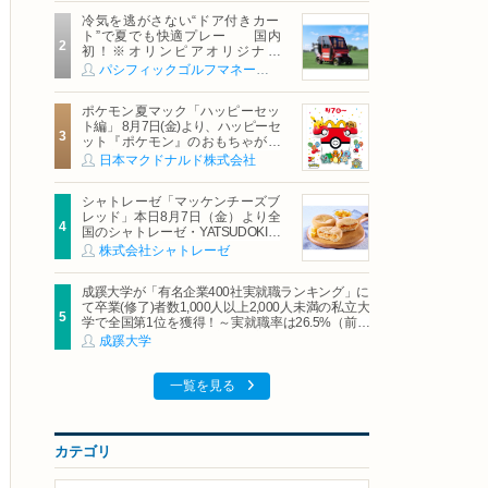
冷気を逃がさない“ドア付きカー
ト”で夏でも快適プレー 国内
初！※オリンピアオリジナル
「AirCon Cart（エアコンカー
パシフィックゴルフマネージメント株式会社
ト）」導入 | ＰＧＭ
ポケモン夏マック「ハッピーセッ
ト編」 8月7日(金)より、ハッピーセ
ット『ポケモン』のおもちゃが期
間限定登場
日本マクドナルド株式会社
シャトレーゼ「マッケンチーズブ
レッド」本日8月7日（金）より全
国のシャトレーゼ・YATSUDOKIで
発売
株式会社シャトレーゼ
成蹊大学が「有名企業400社実就職ランキング」に
て卒業(修了)者数1,000人以上2,000人未満の私立大
学で全国第1位を獲得！～実就職率は26.5%（前年
比＋4.3pt）に伸長、東京の私立大学でも10位にラ
成蹊大学
ンクイン～
一覧を見る
カテゴリ