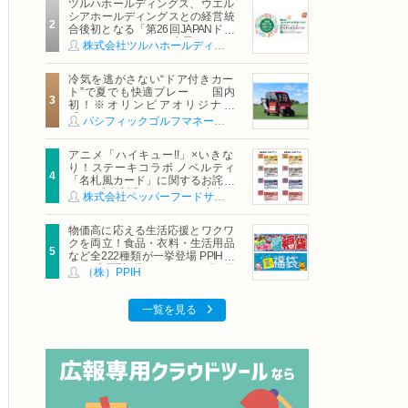
ツルハホールディングス、ウエル
シアホールディングスとの経営統
合後初となる「第26回JAPANドラ
ッグストアショー」に出展
株式会社ツルハホールディングス
冷気を逃がさない“ドア付きカー
ト”で夏でも快適プレー 国内
初！※オリンピアオリジナル
「AirCon Cart（エアコンカー
パシフィックゴルフマネージメント株式会社
ト）」導入 | ＰＧＭ
アニメ「ハイキュー!!」×いきな
り！ステーキコラボ ノベルティ
「名札風カード」に関するお詫び
および交換対応についてのご案内
株式会社ペッパーフードサービス
物価高に応える生活応援とワクワ
クを両立！食品・衣料・生活用品
など全222種類が一挙登場 PPIHグ
ループ「夏福袋」＆セール 8月6日
（株）PPIH
(木)より順次スタート
一覧を見る