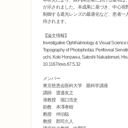
が示されました。本成果に基づき、中心視
制御する遮光レンズの最適化など、患者一
待されます。
【論文情報】
Investigative Ophthalmology & Visual Science
Topography of Photophobia: Perifoveal Sensiti
uchi, Koki Honzawa, Satoshi Nakadomari, Hi
10.1167/iovs.67.5.32
メンバー
東京慈恵会医科大学 眼科学講座
講師 渡邉友之
准教授 堀口浩史
助教 本澤孝樹
教授 仲泊聡
教授 郡司久人