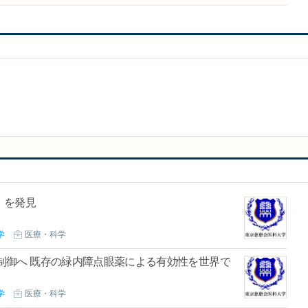
」を発見
学
医療・科学
制御へ 既存の緑内障点眼薬による有効性を世界で
学
医療・科学