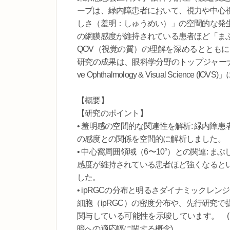
ープは、緑内障患者において、視力や中心
しさ（羞明：しゅうめい）」の空間的な発
の網膜感度が維持されている患者ほど「ま
QOV（視覚の質）の理解を深めるととも
研究の成果は、眼科学分野のトップジャーナルの
ve Ophthalmology & Visual Scienc
【概要】
【研究のポイント】
• 羞明感の空間的な関連性を解析: 緑内
の感度との関係を空間的に解析しました。
• 中心窩周囲領域（6〜10°）との関連:
感度が維持されている患者ほど強くなると
した。
• ipRGCの分布と明るさダイナミックレ
細胞（ipRGC）の密度分布や、先行研究
関与している可能性を示唆しています。 (※研究
暗への適応幅に関する概念)