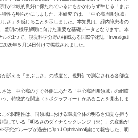
視野が比較的良好に保たれているにもかかわらず生じる「まぶ
生特性を明らかにしました。本研究では、「中心窩周囲領域」
ぶしさ」を感じることを示しました。本知見は、緑内障患者の
に、羞明の機序解明に向けた重要な基礎データとなります。本
1つで、視覚科学分野の権威ある国際学術誌「Investigati
e (IOVS)」に2026年５月14日付けで掲載されました。
障患者が訴える「まぶしさ」の感度と、視野計で測定される各部位
 まぶしさは、中心窩のすぐ外側にあたる「中心窩周囲領域」の網膜
いう、特徴的な関連（トポグラフィー）があることを見出しま
ンジ: この関連性は、同領域における環境全体の明るさ知覚を担う
で提唱している「明るさのダイナミックレンジ（※）」の変動が
グループが過去にJpn J Ophthalmol誌にて報告した、明