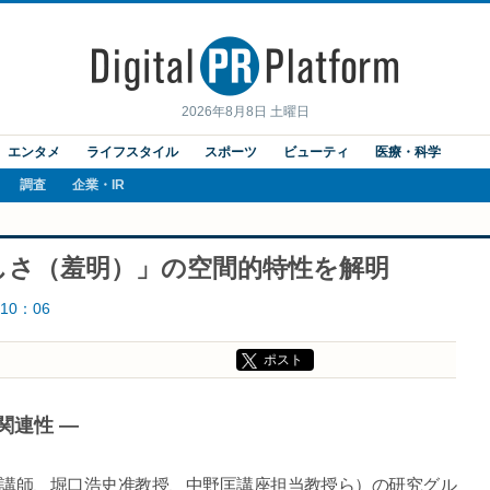
2026年8月8日 土曜日
エンタメ
ライフスタイル
スポーツ
ビューティ
医療・科学
調査
企業・IR
しさ（羞明）」の空間的特性を解明
10：06
ポスト
関連性 ―
之講師、堀口浩史准教授、中野匡講座担当教授ら）の研究グル