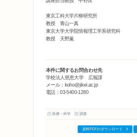
講座担当教授 中野匡
東京工科大学片柳研究所
教授 青山一真
東京大学大学院情報理工学系研究科
教授 天野薫
本件に関するお問合わせ先
学校法人慈恵大学 広報課
メール：koho@jikei.ac.jp
電話：03-5400-1280
医療・科学
調査
資料PDFのダウンロード