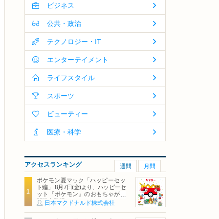
ビジネス
公共・政治
テクノロジー・IT
エンターテイメント
ライフスタイル
スポーツ
ビューティー
医療・科学
アクセスランキング
週間
月間
ポケモン夏マック「ハッピーセッ
ト編」 8月7日(金)より、ハッピーセ
ット『ポケモン』のおもちゃが期
間限定登場
日本マクドナルド株式会社