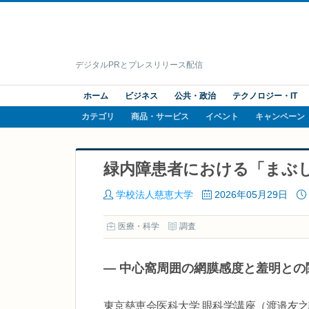
デジタルPRとプレスリリース配信
ホーム
ビジネス
公共・政治
テクノロジー・IT
カテゴリ
商品・サービス
イベント
キャンペーン
緑内障患者における「まぶ
学校法人慈恵大学
2026年05月29日
医療・科学
調査
― 中心窩周囲の網膜感度と羞明との
東京慈恵会医科大学 眼科学講座（渡邉友