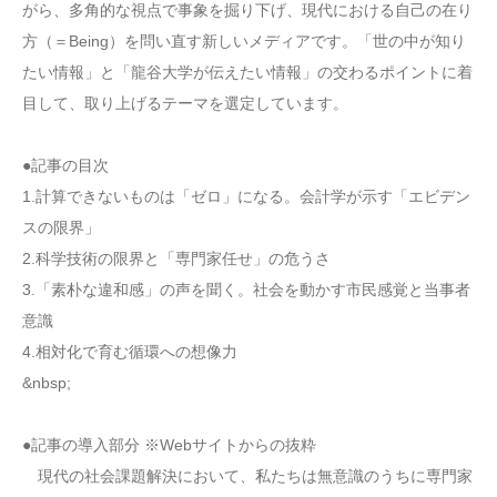
がら、多角的な視点で事象を掘り下げ、現代における自己の在り
方（＝Being）を問い直す新しいメディアです。「世の中が知り
たい情報」と「龍谷大学が伝えたい情報」の交わるポイントに着
目して、取り上げるテーマを選定しています。
●記事の目次
1.計算できないものは「ゼロ」になる。会計学が示す「エビデン
スの限界」
2.科学技術の限界と「専門家任せ」の危うさ
3.「素朴な違和感」の声を聞く。社会を動かす市民感覚と当事者
意識
4.相対化で育む循環への想像力
&nbsp;
●記事の導入部分 ※Webサイトからの抜粋
現代の社会課題解決において、私たちは無意識のうちに専門家