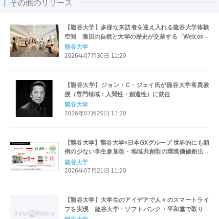
その他のリリース
【龍谷大学】多様な来訪者を迎え入れる龍谷大学体験
空間 瀬田の自然と大学の歴史が交差する「Welcome
Lounge」を瀬田キャンパスに開設
龍谷大学
2026年07月30日 11:20
【龍谷大学】ジョン・C・ジェイ氏が龍谷大学客員教
授（専門領域：人間性・創造性）に就任
龍谷大学
2026年07月29日 11:20
【龍谷大学】龍谷大学×日本GXグループ 世界的にも類
例の少ない学生参加型・地域共創型の環境価値創出・
オフセット実装モデルを構築
龍谷大学
2026年07月21日 11:20
【龍谷大学】大学生のアイデアで人々のスマートライ
フを実現 龍谷大学・ソフトバンク・平和堂で取り組
む 「スマートライフ ハッカソン」を開催