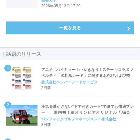
龍谷大学
2026年05月13日 17:20
一覧を見る
話題のリリース
アニメ「ハイキュー!!」×いきなり！ステーキコラボ ノ
ベルティ「名札風カード」に関するお詫びおよび交換
対応についてのご案内
株式会社ペッパーフードサービス
2日前
冷気を逃がさない“ドア付きカート”で夏でも快適プレ
ー 国内初！※オリンピアオリジナル「AirCon
Cart（エアコンカート）」導入 | ＰＧＭ
パシフィックゴルフマネージメント株式会社
3日前