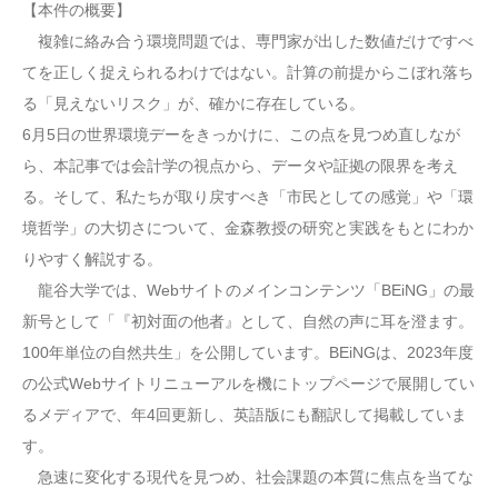
【本件の概要】
複雑に絡み合う環境問題では、専門家が出した数値だけですべ
てを正しく捉えられるわけではない。計算の前提からこぼれ落ち
る「見えないリスク」が、確かに存在している。
6月5日の世界環境デーをきっかけに、この点を見つめ直しなが
ら、本記事では会計学の視点から、データや証拠の限界を考え
る。そして、私たちが取り戻すべき「市民としての感覚」や「環
境哲学」の大切さについて、金森教授の研究と実践をもとにわか
りやすく解説する。
龍谷大学では、Webサイトのメインコンテンツ「BEiNG」の最
新号として「『初対面の他者』として、自然の声に耳を澄ます。
100年単位の自然共生」を公開しています。BEiNGは、2023年度
の公式Webサイトリニューアルを機にトップページで展開してい
るメディアで、年4回更新し、英語版にも翻訳して掲載していま
す。
急速に変化する現代を見つめ、社会課題の本質に焦点を当てな