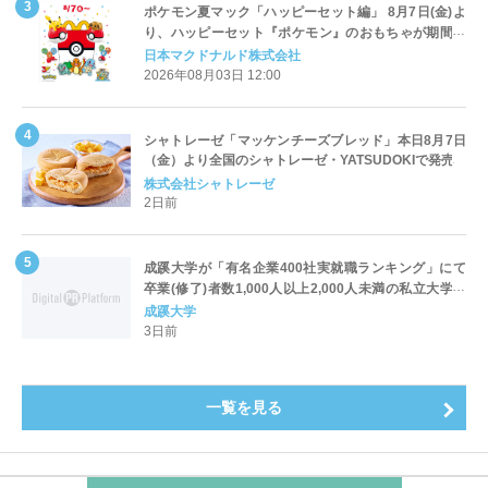
ポケモン夏マック「ハッピーセット編」 8月7日(金)よ
り、ハッピーセット『ポケモン』のおもちゃが期間限
定登場
日本マクドナルド株式会社
2026年08月03日 12:00
シャトレーゼ「マッケンチーズブレッド」本日8月7日
（金）より全国のシャトレーゼ・YATSUDOKIで発売
株式会社シャトレーゼ
2日前
成蹊大学が「有名企業400社実就職ランキング」にて
卒業(修了)者数1,000人以上2,000人未満の私立大学で
全国第1位を獲得！～実就職率は26.5%（前年比＋
成蹊大学
4.3pt）に伸長、東京の私立大学でも10位にランクイン
3日前
～
一覧を見る