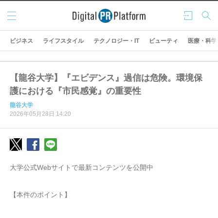
メニ
ログ
検索
ュー
イン
ビジネス
ライフスタイル
テクノロジー・IT
ビューティ
医療・科学
【龍谷大学】『エビデンス』過信は危険。環境保
護における『市民感覚』の重要性
龍谷大学
2026年05月28日 14:20
大学公式Webサイトで最新コンテンツを公開中
【本件のポイント】