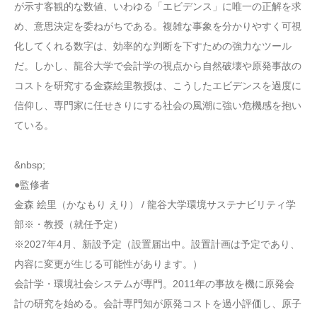
が示す客観的な数値、いわゆる「エビデンス」に唯一の正解を求
め、意思決定を委ねがちである。複雑な事象を分かりやすく可視
化してくれる数字は、効率的な判断を下すための強力なツール
だ。しかし、龍谷大学で会計学の視点から自然破壊や原発事故の
コストを研究する金森絵里教授は、こうしたエビデンスを過度に
信仰し、専門家に任せきりにする社会の風潮に強い危機感を抱い
ている。
&nbsp;
●監修者
金森 絵里（かなもり えり） / 龍谷大学環境サステナビリティ学
部※・教授（就任予定）
※2027年4月、新設予定（設置届出中。設置計画は予定であり、
内容に変更が生じる可能性があります。）
会計学・環境社会システムが専門。2011年の事故を機に原発会
計の研究を始める。会計専門知が原発コストを過小評価し、原子