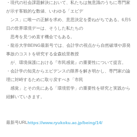
・現代の社会課題解決において、私たちは無意識のうちに専門家
が示す客観的な数値、いわゆる「エビデ
ンス」に唯一の正解を求め、意思決定を委ねがちである。6月5
日の世界環境デーは、そうした私たちの
思考を見つめ直す機会でもある。
・龍谷大学BEING最新号では、会計学の視点から自然破壊や原発
事故のコストを研究する金森絵里教授
が、環境保護における『市民感覚』の重要性について提言。
・会計学の知見からエビデンスの限界を解き明かし、専門家の論
理に対峙するために取り戻すべき「市民
感覚」とその先にある「環境哲学」の重要性を研究と実践から
紐解いていきます。
最新号URL
https://www.ryukoku.ac.jp/being/14/