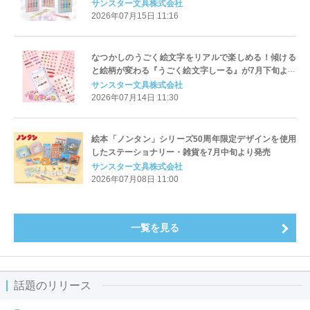
月中旬より発売
サンスター文具株式会社
2026年07月15日 11:16
なつかしのうごく絵文字をリアルで楽しめる！傾ける
と絵柄が変わる『うごく絵文字しーる』が7月下旬より
発売
サンスター文具株式会社
2026年07月14日 11:30
絵本「ノンタン」シリーズ50周年限定デザインを使用
したステーショナリー・雑貨を7月中旬より発売
サンスター文具株式会社
2026年07月08日 11:00
一覧を見る
話題のリリース