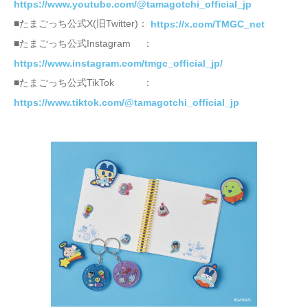
https://www.youtube.com/@tamagotchi_official_jp
■たまごっち公式X(旧Twitter)：
https://x.com/TMGC_net
■たまごっち公式Instagram ：
https://www.instagram.com/tmgc_official_jp/
■たまごっち公式TikTok ：
https://www.tiktok.com/@tamagotchi_official_jp