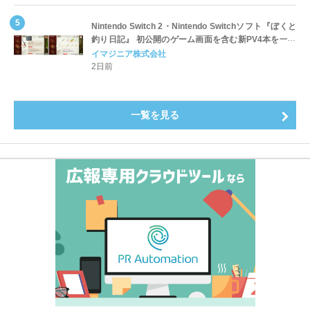
Nintendo Switch 2・Nintendo Switchソフト『ぼくと
釣り日記』 初公開のゲーム画面を含む新PV4本を一挙
公開！
イマジニア株式会社
2日前
一覧を見る