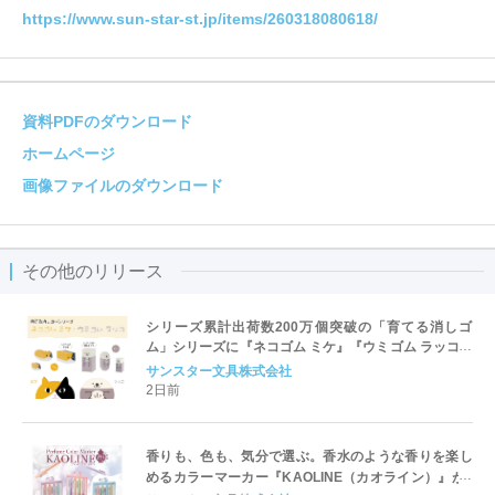
https://www.sun-star-st.jp/items/260318080618/
資料PDFのダウンロード
ホームページ
画像ファイルのダウンロード
その他のリリース
シリーズ累計出荷数200万個突破の「育てる消しゴ
ム」シリーズに『ネコゴム ミケ』『ウミゴム ラッコ』
が仲間入り！
サンスター文具株式会社
2日前
香りも、色も、気分で選ぶ。香水のような香りを楽し
めるカラーマーカー『KAOLINE（カオライン）』が7