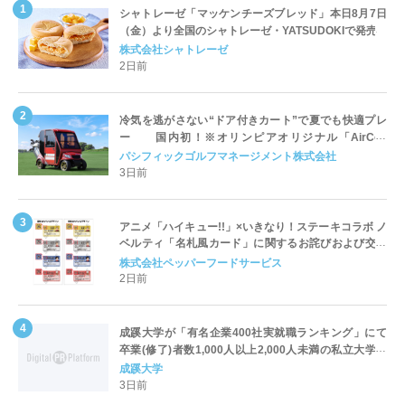
シャトレーゼ「マッケンチーズブレッド」本日8月7日
（金）より全国のシャトレーゼ・YATSUDOKIで発売
株式会社シャトレーゼ
2日前
冷気を逃がさない“ドア付きカート”で夏でも快適プレ
ー 国内初！※オリンピアオリジナル「AirCon
Cart（エアコンカート）」導入 | ＰＧＭ
パシフィックゴルフマネージメント株式会社
3日前
アニメ「ハイキュー!!」×いきなり！ステーキコラボ ノ
ベルティ「名札風カード」に関するお詫びおよび交換
対応についてのご案内
株式会社ペッパーフードサービス
2日前
成蹊大学が「有名企業400社実就職ランキング」にて
卒業(修了)者数1,000人以上2,000人未満の私立大学で
全国第1位を獲得！～実就職率は26.5%（前年比＋
成蹊大学
4.3pt）に伸長、東京の私立大学でも10位にランクイン
3日前
～