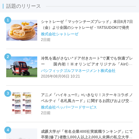
話題のリリース
シャトレーゼ「マッケンチーズブレッド」本日8月7日
（金）より全国のシャトレーゼ・YATSUDOKIで発売
株式会社シャトレーゼ
2日前
冷気を逃がさない“ドア付きカート”で夏でも快適プレ
ー 国内初！※オリンピアオリジナル「AirCon
Cart（エアコンカート）」導入 | ＰＧＭ
パシフィックゴルフマネージメント株式会社
2026年08月06日 10:21
アニメ「ハイキュー!!」×いきなり！ステーキコラボ ノ
ベルティ「名札風カード」に関するお詫びおよび交換
対応についてのご案内
株式会社ペッパーフードサービス
2日前
成蹊大学が「有名企業400社実就職ランキング」にて
卒業(修了)者数1,000人以上2,000人未満の私立大学で