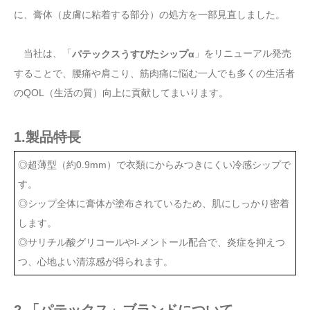
に、膏体（皮膚に粘着する部分）の処方を一部見直しました。
当社は、「
」をリニューアル発売
パテックスうすぴたシップα
することで、腰痛や肩こり、筋肉痛に悩む一人でも多くの生活者
のQOL（生活の質）向上に貢献してまいります。
1.製品特長
◎超薄型（約0.9mm）で衣類にからみつきにくい冷感シップで
す。
◎シップ全体に膏体が塗布されているため、肌にしっかり密着
します。
◎サリチル酸グリコールやl-メントール配合で、炎症を抑えつ
つ、心地よい清涼感が得られます。
2.「パテックス」ブランドについて