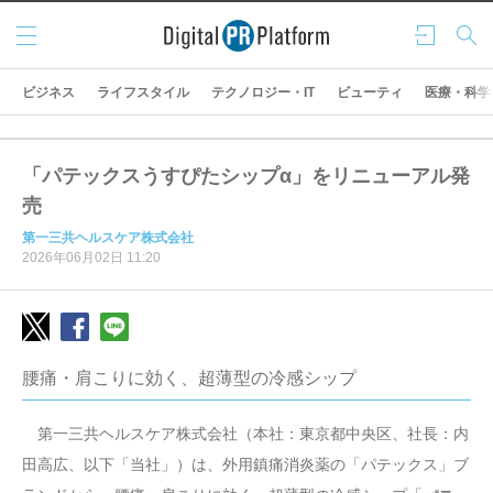
メニ
ログ
検索
ュー
イン
ビジネス
ライフスタイル
テクノロジー・IT
ビューティ
医療・科学
「パテックスうすぴたシップα」をリニューアル発
売
第一三共ヘルスケア株式会社
2026年06月02日 11:20
腰痛・肩こりに効く、超薄型の冷感シップ
第一三共ヘルスケア株式会社（本社：東京都中央区、社長：内
田高広、以下「当社」）は、外用鎮痛消炎薬の「パテックス」ブ