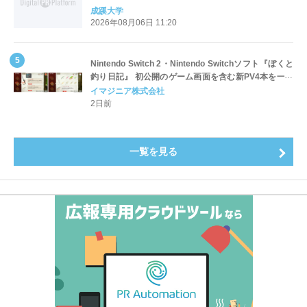
全国第1位を獲得！～実就職率は26.5%（前年比＋
成蹊大学
4.3pt）に伸長、東京の私立大学でも10位にランクイン
2026年08月06日 11:20
～
Nintendo Switch 2・Nintendo Switchソフト『ぼくと
釣り日記』 初公開のゲーム画面を含む新PV4本を一挙
公開！
イマジニア株式会社
2日前
一覧を見る