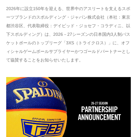
2026年に設立150年を迎える、世界中のアスリートを支えるスポ
ーツブランドのスポルディング・ジャパン株式会社（本社：東京
都渋谷区、代表取締役：デイビッド・ジョセフ・コラディニ、以
下スポルディング）は、2026－27シーズンの日本国内3人制バス
ケットボールのトップリーグ「3XS（トライクロス）」に、オフ
ィシャルゲームボールサプライヤーかつゴールドパートナーとし
て協賛することをお知らせいたします。