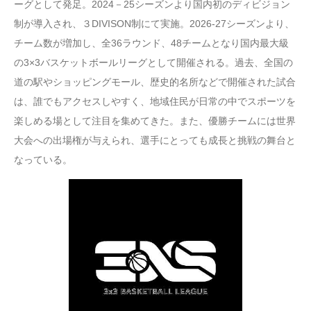
ーグとして発足。2024－25シーズンより国内初のディビジョン
制が導入され、３DIVISON制にて実施。2026-27シーズンより、
チーム数が増加し、全36ラウンド、48チームとなり国内最大級
の3×3バスケットボールリーグとして開催される。過去、全国の
道の駅やショッピングモール、歴史的名所などで開催された試合
は、誰でもアクセスしやすく、地域住民が日常の中でスポーツを
楽しめる場として注目を集めてきた。また、優勝チームには世界
大会への出場権が与えられ、選手にとっても成長と挑戦の舞台と
なっている。