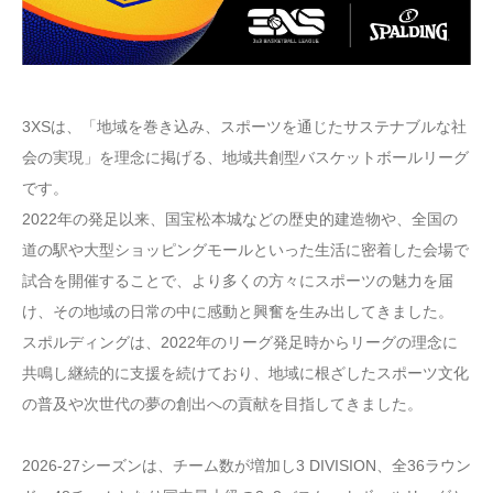
3XSは、「地域を巻き込み、スポーツを通じたサステナブルな社
会の実現」を理念に掲げる、地域共創型バスケットボールリーグ
です。
2022年の発足以来、国宝松本城などの歴史的建造物や、全国の
道の駅や大型ショッピングモールといった生活に密着した会場で
試合を開催することで、より多くの方々にスポーツの魅力を届
け、その地域の日常の中に感動と興奮を生み出してきました。
スポルディングは、2022年のリーグ発足時からリーグの理念に
共鳴し継続的に支援を続けており、地域に根ざしたスポーツ文化
の普及や次世代の夢の創出への貢献を目指してきました。
2026-27シーズンは、チーム数が増加し3 DIVISION、全36ラウン