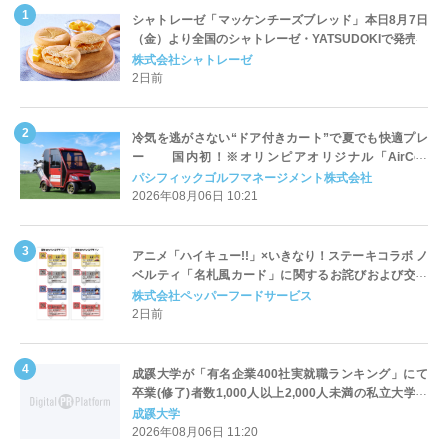
シャトレーゼ「マッケンチーズブレッド」本日8月7日
（金）より全国のシャトレーゼ・YATSUDOKIで発売
株式会社シャトレーゼ
2日前
冷気を逃がさない“ドア付きカート”で夏でも快適プレ
ー 国内初！※オリンピアオリジナル「AirCon
Cart（エアコンカート）」導入 | ＰＧＭ
パシフィックゴルフマネージメント株式会社
2026年08月06日 10:21
アニメ「ハイキュー!!」×いきなり！ステーキコラボ ノ
ベルティ「名札風カード」に関するお詫びおよび交換
対応についてのご案内
株式会社ペッパーフードサービス
2日前
成蹊大学が「有名企業400社実就職ランキング」にて
卒業(修了)者数1,000人以上2,000人未満の私立大学で
全国第1位を獲得！～実就職率は26.5%（前年比＋
成蹊大学
4.3pt）に伸長、東京の私立大学でも10位にランクイン
2026年08月06日 11:20