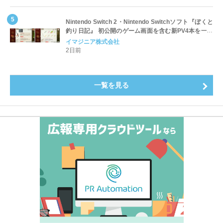
～
Nintendo Switch 2・Nintendo Switchソフト『ぼくと
釣り日記』 初公開のゲーム画面を含む新PV4本を一挙
公開！
イマジニア株式会社
2日前
一覧を見る