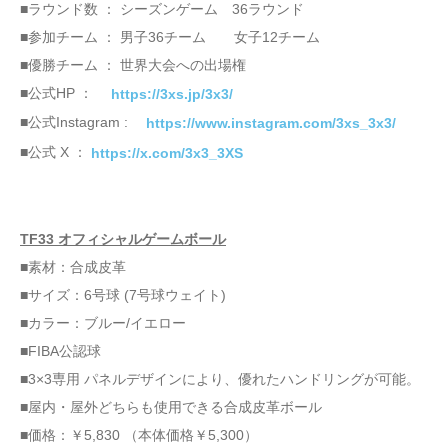
■ラウンド数 ： シーズンゲーム 36ラウンド
■参加チーム ： 男子36チーム 女子12チーム
■優勝チーム ： 世界大会への出場権
■公式HP ：
https://3xs.jp/3x3/
■公式Instagram :
https://www.instagram.com/3xs_3x3/
■公式 X ：
https://x.com/3x3_3XS
TF33 オフィシャルゲームボール
■素材：合成皮革
■サイズ：6号球 (7号球ウェイト)
■カラー：ブルー/イエロー
■FIBA公認球
■3×3専用 パネルデザインにより、優れたハンドリングが可能。
■屋内・屋外どちらも使用できる合成皮革ボール
■価格：￥5,830 （本体価格￥5,300）