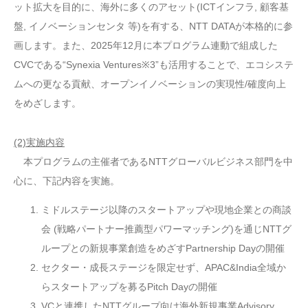
ット拡大を目的に、海外に多くのアセット(ICTインフラ, 顧客基
盤, イノベーションセンタ 等)を有する、NTT DATAが本格的に参
画します。また、2025年12月に本プログラム連動で組成した
CVCである“Synexia Ventures※3”も活用することで、エコシステ
ムへの更なる貢献、オープンイノベーションの実現性/確度向上
をめざします。
(2)実施内容
本プログラムの主催者であるNTTグローバルビジネス部門を中
心に、下記内容を実施。
ミドルステージ以降のスタートアップや現地企業との商談
会 (戦略パートナー推薦型パワーマッチング)を通じNTTグ
ループとの新規事業創造をめざすPartnership Dayの開催
セクター・成長ステージを限定せず、APAC&India全域か
らスタートアップを募るPitch Dayの開催
VCと連携したNTTグループ向け海外新規事業Advisory