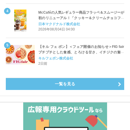
McCaféの人気レギュラー商品フラッペ＆スムージーが
初のリニューアル！「クッキー＆クリームチョコフラ
ッペ」「マンゴースムージー」8月5日（水）から販売
日本マクドナルド株式会社
開始
2026年08月04日 04:00
【キル フェ ボン】＜フェア開催のお知らせ＞FIG fair
プチプチとした食感、とろける甘さ、イチジクの魅力
をたっぷりと。新作を含め、イチジク尽くしの全4種が
キルフェボン株式会社
登場8月20日（木）スタート
2日前
一覧を見る