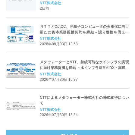
NTT株式会社
2日前
ＮＴＴとOptQC、光量子コンピュータの実用化に向け
新たに資本業務提携契約を締結～誤り耐性を備えた
100万量子ビット級光量子コンピュータの実現に向け
NTT株式会社
た取り組みを具体化し、社会実装を加速～
2026年08月03日 13:58
メタウォーターとNTT、持続可能な水インフラの実現
に向け業務提携を締結 ～水インフラ運営のDX・高度化
と地域課題の解決に向けた協業を推進～
NTT株式会社
2026年07月30日 15:37
NTTによるメタウォーター株式会社の株式取得につい
て
NTT株式会社
2026年07月30日 15:34