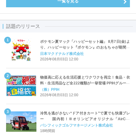
一覧を見る
話題のリリース
ポケモン夏マック「ハッピーセット編」 8月7日(金)よ
り、ハッピーセット『ポケモン』のおもちゃが期間限
定登場
日本マクドナルド株式会社
2026年08月03日 12:00
物価高に応える生活応援とワクワクを両立！食品・衣
料・生活用品など全222種類が一挙登場 PPIHグループ
「夏福袋」＆セール 8月6日(木)より順次スタート
（株）PPIH
2026年08月03日 12:00
冷気を逃がさない“ドア付きカート”で夏でも快適プレ
ー 国内初！※オリンピアオリジナル「AirCon
Cart（エアコンカート）」導入 | ＰＧＭ
パシフィックゴルフマネージメント株式会社
18時間前