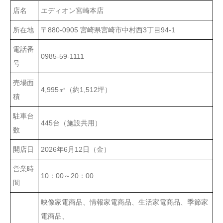
店名
エディオン宮崎本店
所在地
〒880-0905 宮崎県宮崎市中村西3丁目94-1
電話番
0985-59-1111
号
売場面
4,995㎡（約1,512坪）
積
駐車台
445台（施設共用）
数
開店日
2026年6月12日（金）
営業時
10：00～20：00
間
映像家電商品、情報家電商品、生活家電商品、季節家
電商品、