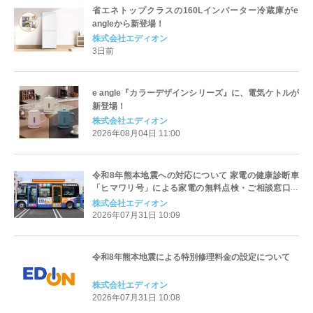
省エネトップクラスの160Lインバーター冷蔵庫がe
angleから新登場！
株式会社エディオン
3日前
e angle『カラーデザインシリーズ』に、電気ケトルが
新登場！
株式会社エディオン
2026年08月04日 11:00
令和8年熊本地震への対応について 家電の健康診断車
「ヒマワリ号」による家電の無料点検・ご相談窓口を
開設
株式会社エディオン
2026年07月31日 10:09
令和8年熊本地震による特別修理料金の設定について
株式会社エディオン
2026年07月31日 10:08