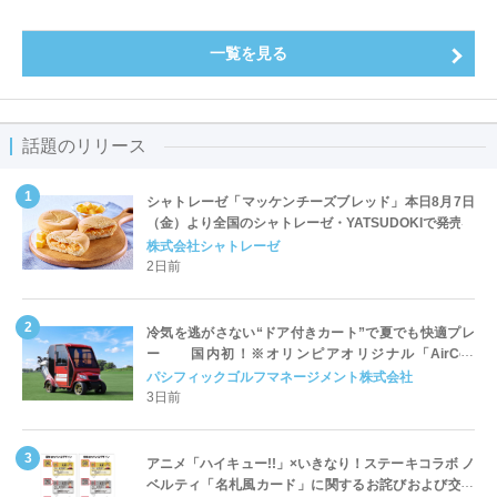
一覧を見る
話題のリリース
シャトレーゼ「マッケンチーズブレッド」本日8月7日
（金）より全国のシャトレーゼ・YATSUDOKIで発売
株式会社シャトレーゼ
2日前
冷気を逃がさない“ドア付きカート”で夏でも快適プレ
ー 国内初！※オリンピアオリジナル「AirCon
Cart（エアコンカート）」導入 | ＰＧＭ
パシフィックゴルフマネージメント株式会社
3日前
アニメ「ハイキュー!!」×いきなり！ステーキコラボ ノ
ベルティ「名札風カード」に関するお詫びおよび交換