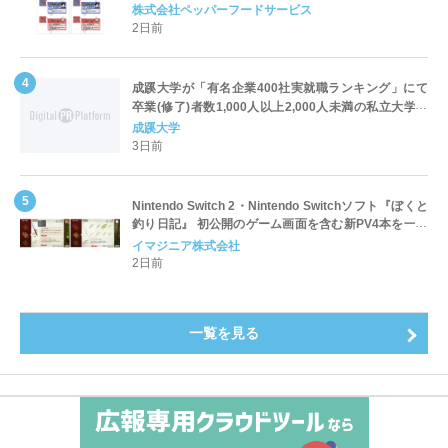
対応についてのご案内
株式会社ペッパーフードサービス
2日前
成蹊大学が「有名企業400社実就職ランキング」にて
卒業(修了)者数1,000人以上2,000人未満の私立大学で
全国第1位を獲得！～実就職率は26.5%（前年比＋
成蹊大学
4.3pt）に伸長、東京の私立大学でも10位にランクイン
3日前
～
Nintendo Switch 2・Nintendo Switchソフト『ぼくと
釣り日記』 初公開のゲーム画面を含む新PV4本を一挙
公開！
イマジニア株式会社
2日前
一覧を見る