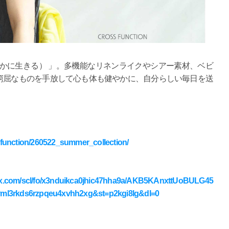
lly（しなやかに生きる） 」。多機能なリネンライクやシアー素材、ベビ
窮屈なものを手放して心も体も健やかに、自分らしい毎日を送
。
ssfunction/260522_summer_collection/
ox.com/scl/fo/x3nduikca0jhic47hha9a/AKB5KAnxttUoBULG45
ml3rkds6rzpqeu4xvhh2xg&st=p2kgi8lg&dl=0