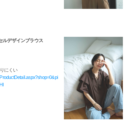
セルデザインブラウス
になりにくい
t/ProductDetail.aspx?shop=0&pi
HI