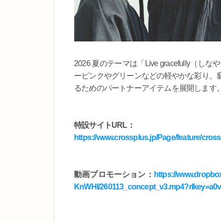
2026 夏のテーマは「Live gracefu
ーピンクやグリーンなどの軽やかな彩り。
るためのパートナーアイテムを展開します
特設サイトURL：
https://www.crossplus.jp/Page/feature/cro
動画プロモーション：
https://www.dropb
KnWHI/260113_concept_v3.mp4?rlkey=a0v