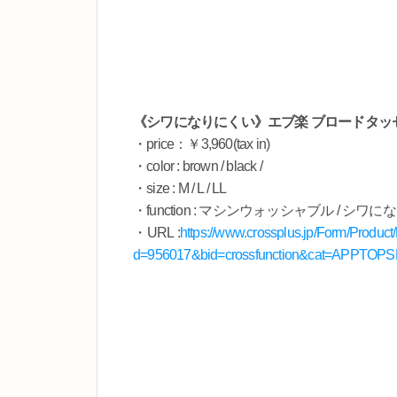
《シワになりにくい》エブ楽 ブロードタッ
・price：￥3,960(tax in)
・color : brown / black /
・size : M / L / LL
・function : マシンウォッシャブル / シワ
・URL :
https://www.crossplus.jp/Form/Produc
d=956017&bid=crossfunction&cat=APPTOPS