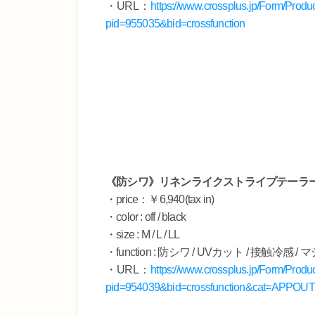
・URL：
https://www.crossplus.jp/Form/Prod
pid=955035&bid=crossfunction
《防シワ》リネンライクストライプテーラ
・price：￥6,940(tax in)
・color : off / black
・size : M / L / LL
・function : 防シワ / UVカット / 接触冷
・URL：
https://www.crossplus.jp/Form/Prod
pid=954039&bid=crossfunction&cat=APPOU