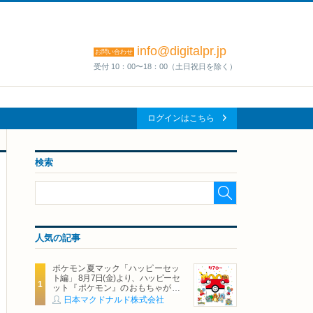
info@digitalpr.jp
お問い合わせ
受付 10：00〜18：00（土日祝日を除く）
ログインはこちら
検索
人気の記事
ポケモン夏マック「ハッピーセッ
ト編」 8月7日(金)より、ハッピーセ
ット『ポケモン』のおもちゃが期
間限定登場
日本マクドナルド株式会社