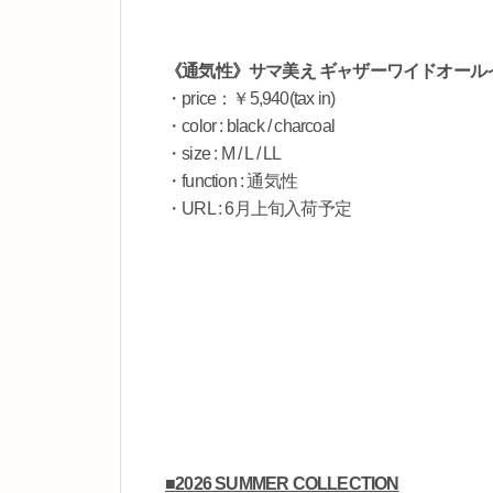
《通気性》サマ美え ギャザーワイドオール
・price：￥5,940(tax in)
・color : black / charcoal
・size : M / L / LL
・function : 通気性
・URL : 6月上旬入荷予定
■2026 SUMMER COLLECTION