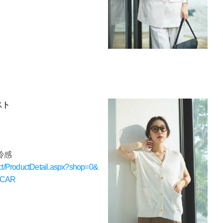
スト
触冷感
uct/ProductDetail.aspx?shop=0&
OPCAR