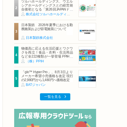
ツルハホールディングス、ウエル
シアホールディングスとの経営統
合後初となる「第26回JAPANドラ
ッグストアショー」に出展
株式会社ツルハホールディングス
日本製鉄 2026年夏季における勤
務施策および節電施策について
日本製鉄株式会社
物価高に応える生活応援とワクワ
クを両立！食品・衣料・生活用品
など全222種類が一挙登場 PPIHグ
ループ「夏福袋」＆セール 8月6日
（株）PPIH
(木)より順次スタート
「glo™ Hyper Pro」、8月3日より
メーカー希望小売価格を改定 現行
の2,980円から1,480円へ価格改定
BATジャパン
一覧を見る