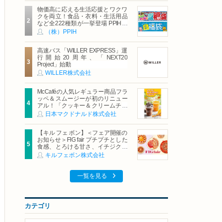
物価高に応える生活応援とワクワ
クを両立！食品・衣料・生活用品
など全222種類が一挙登場 PPIHグ
ループ「夏福袋」＆セール 8月6日
（株）PPIH
(木)より順次スタート
高速バス「WILLER EXPRESS」運
行開始20周年、「NEXT20
Project」始動
WILLER株式会社
McCaféの人気レギュラー商品フラ
ッペ＆スムージーが初のリニュー
アル！「クッキー＆クリームチョ
コフラッペ」「マンゴースムージ
日本マクドナルド株式会社
ー」8月5日（水）から販売開始
【キル フェ ボン】＜フェア開催の
お知らせ＞FIG fair プチプチとした
食感、とろける甘さ、イチジクの
魅力をたっぷりと。新作を含め、
キルフェボン株式会社
イチジク尽くしの全4種が登場8月
20日（木）スタート
一覧を見る
カテゴリ