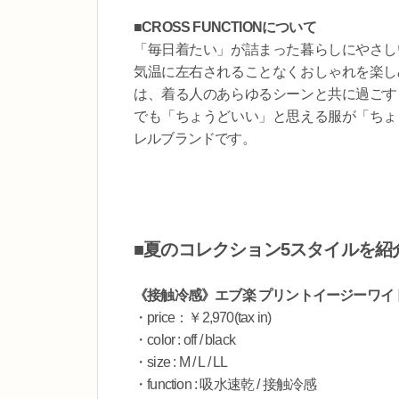
■CROSS FUNCTIONについて
「毎日着たい」が詰まった暮らしにやさし
気温に左右されることなくおしゃれを楽し
は、着る人のあらゆるシーンと共に過ごす
でも「ちょうどいい」と思える服が「ちょ
レルブランドです。
■夏のコレクション5スタイルを紹
《接触冷感》エブ楽 プリントイージーワイ
・price：￥2,970(tax in)
・color : off / black
・size : M / L / LL
・function : 吸水速乾 / 接触冷感