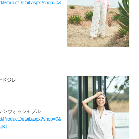
uct/ProductDetail.aspx?shop=0&
ードジレ
感 / マシンウォッシャブル
uct/ProductDetail.aspx?shop=0&
TJKT