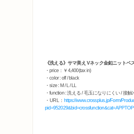
《洗える》サマ美え Vネック金釦ニットベ
・price：￥4,400(tax in)
・color : off / black
・size : M / L / LL
・function : 洗える / 毛玉になりにくい / 接
・URL：
https://www.crossplus.jp/Form/Prod
pid=952029&bid=crossfunction&cat=APPT