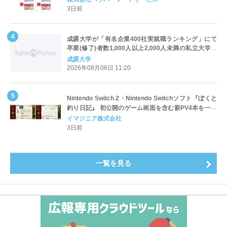
3日前
成蹊大学が「有名企業400社実就職ランキング」にて
卒業(修了)者数1,000人以上2,000人未満の私立大学で
全国第1位を獲得！～実就職率は26.5%（前年比＋
成蹊大学
4.3pt）に伸長、東京の私立大学でも10位にランクイン
2026年08月06日 11:20
～
Nintendo Switch 2・Nintendo Switchソフト『ぼくと
釣り日記』 初公開のゲーム画面を含む新PV4本を一挙
公開！
イマジニア株式会社
3日前
一覧を見る