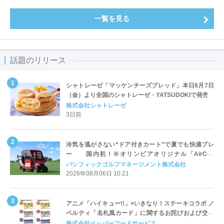
一覧を見る
話題のリリース
シャトレーゼ「マッケンチーズブレッド」本日8月7日
（金）より全国のシャトレーゼ・YATSUDOKIで発売
株式会社シャトレーゼ
3日前
冷気を逃がさない“ドア付きカート”で夏でも快適プレ
ー 国内初！※オリンピアオリジナル「AirCon
Cart（エアコンカート）」導入 | ＰＧＭ
パシフィックゴルフマネージメント株式会社
2026年08月06日 10:21
アニメ「ハイキュー!!」×いきなり！ステーキコラボ ノ
ベルティ「名札風カード」に関するお詫びおよび交換
対応についてのご案内
株式会社ペッパーフードサービス