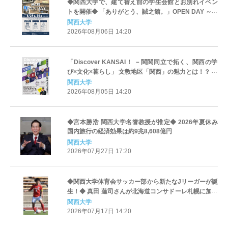
◆関西大学で、建て替え前の学生会館とお別れイベン
トを開催◆ 「ありがとう、誠之館。」OPEN DAY ～寄
せ書きウォールも／「大屋根リング」一部再現の新館
関西大学
へ～
2026年08月06日 14:20
「Discover KANSAI！ －関関同立で拓く、関西の学
び×文化×暮らし」 文教地区「関西」の魅力とは！？ 関
関同立4大学の学長が語る「これからの高等教育の未
関西大学
来」～8月26日(水) 名古屋・ミッドランドホール／山里
2026年08月05日 14:20
亮太氏も出演～
◆宮本勝浩 関西大学名誉教授が推定◆ 2026年夏休み
国内旅行の経済効果は約9兆8,608億円
関西大学
2026年07月27日 17:20
◆関西大学体育会サッカー部から新たなJリーガーが誕
生！◆ 真田 蓮司さんが北海道コンサドーレ札幌に加入
内定 ～閃きと技術で試合を決めるダイナモ～
関西大学
2026年07月17日 14:20