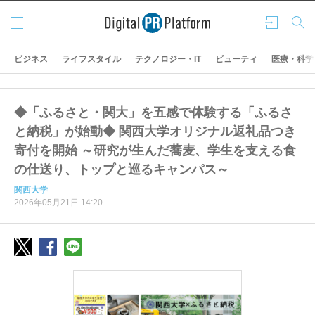
メニ
ログ
検索
ュー
イン
ビジネス
ライフスタイル
テクノロジー・IT
ビューティ
医療・科学
◆「ふるさと・関大」を五感で体験する「ふるさ
と納税」が始動◆ 関西大学オリジナル返礼品つき
寄付を開始 ～研究が生んだ蕎麦、学生を支える食
の仕送り、トップと巡るキャンパス～
関西大学
2026年05月21日 14:20