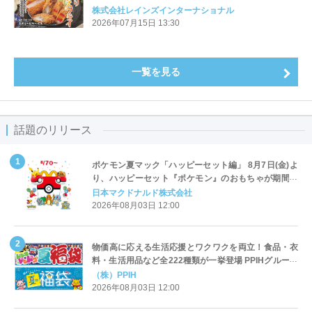
の“肉巻きフライ”が登場～
株式会社レインズインターナショナル
2026年07月15日 13:30
一覧を見る
話題のリリース
ポケモン夏マック「ハッピーセット編」 8月7日(金)よ
り、ハッピーセット『ポケモン』のおもちゃが期間限
定登場
日本マクドナルド株式会社
2026年08月03日 12:00
物価高に応える生活応援とワクワクを両立！食品・衣
料・生活用品など全222種類が一挙登場 PPIHグループ
「夏福袋」＆セール 8月6日(木)より順次スタート
（株）PPIH
2026年08月03日 12:00