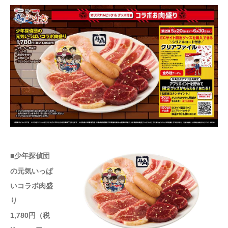
■少年探偵団
の元気いっぱ
いコラボ肉盛
り
1,780円（税