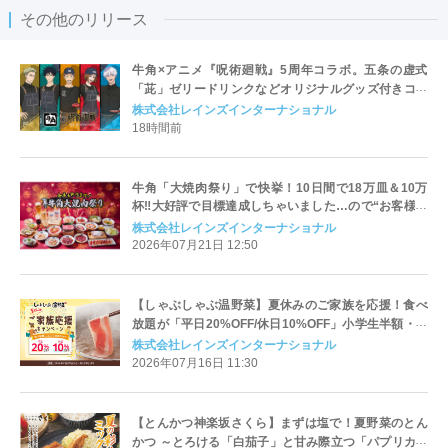
その他のリリース
牛角×アニメ『呪術廻戦』5周年コラボ。五条の虚式
「茈」ゼリードリンクなどオリジナルグッズ付きコラ
ボメニューを期間限定で販売！
株式会社レインズインターナショナル
18時間前
牛角「大焼肉祭り」で快挙！10日間で18万皿＆10万
杯‼大好評で目標達成しちゃいました…ので“お客様大
還元企画”を緊急実施！公式Xにて「30名様に3,000円
株式会社レインズインターナショナル
分のお食事券が当たる」SNSキャンペーン
2026年07月21日 12:50
【しゃぶしゃぶ温野菜】夏休みのご家族を応援！食べ
放題が「平日20%OFF/休日10%OFF」小学生半額・小
学生未満無料でお子様連れも嬉しい！～肉も野菜もバ
株式会社レインズインターナショナル
ランスよく楽しめる、夏にうれしいしゃぶしゃぶ～
2026年07月16日 11:30
【とんかつ神楽坂さくら】まずは塩で！夏野菜のとん
かつ ～とろける「白茄子」と甘み際立つ「パプリカ」