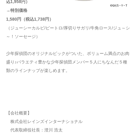
込1,958円）
→特別価格
1,580円（税込1,738円）
（ジューシーカルビ/ピートロ/厚切りサガリ/牛角ロース/ジュ～シ
～！ソーセージ）
少年探偵団のオリジナルピックがついた、ボリューム満点のお肉
盛り♪バラエティ豊かな少年探偵団メンバー５人にちなんだ５種
類のラインナップが楽しめます。
【会社概要】
株式会社レインズインターナショナル
代表取締役社長：澄川 浩太