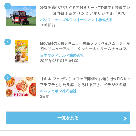
冷気を逃がさない“ドア付きカート”で夏でも快適プレ
ー 国内初！※オリンピアオリジナル「AirCon
Cart（エアコンカート）」導入 | ＰＧＭ
パシフィックゴルフマネージメント株式会社
18時間前
McCaféの人気レギュラー商品フラッペ＆スムージーが
初のリニューアル！「クッキー＆クリームチョコフラ
ッペ」「マンゴースムージー」8月5日（水）から販売
日本マクドナルド株式会社
開始
2026年08月04日 04:00
【キル フェ ボン】＜フェア開催のお知らせ＞FIG fair
プチプチとした食感、とろける甘さ、イチジクの魅力
をたっぷりと。新作を含め、イチジク尽くしの全4種が
キルフェボン株式会社
登場8月20日（木）スタート
2日前
一覧を見る