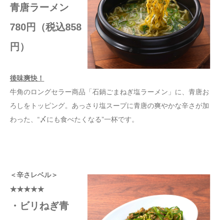
青唐ラーメン
780円（税込858
円）
後味爽快！
牛角のロングセラー商品「石鍋ごまねぎ塩ラーメン」に、青唐お
ろしをトッピング。あっさり塩スープに青唐の爽やかな辛さが加
わった、“〆にも食べたくなる”一杯です。
＜辛さレベル＞
★★★★★
・ビリねぎ青