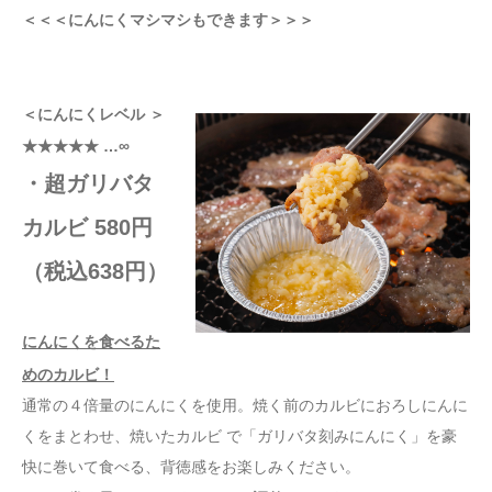
＜＜＜にんにくマシマシもできます＞＞＞
＜にんにくレベル ＞
★★★★★ …∞
・超ガリバタ
カルビ 580円
（税込638円）
にんにくを食べるた
めのカルビ！
通常の４倍量のにんにくを使用。焼く前のカルビにおろしにんに
くをまとわせ、焼いたカルビ で「ガリバタ刻みにんにく」を豪
快に巻いて食べる、背徳感をお楽しみください。