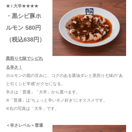
★ / 大辛★★★★
・黒シビ豚ホ
ルモン 580円
（税込638円）
黒煎り七味でシビれ
る辛さ！
ホルモンの脂の甘みに、コクのある醤油ダレと黒煎り七味の“あ
と引くシビ辛感”がクセになる。
辛さは「普通」「大辛」から選べます。
※「普通」は“ちょっと辛いモノ好き“にオススメです。
※右の写真は「大辛」です。
＜辛さレベル＞普通