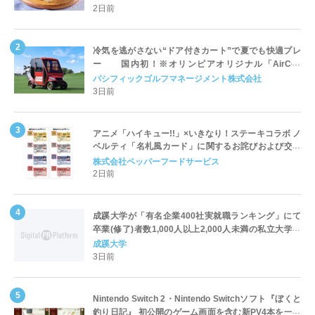
2日前
冷気を逃がさない“ドア付きカート”で夏でも快適プレ
ー 国内初！※オリンピアオリジナル「AirCon
Cart（エアコンカート）」導入 | ＰＧＭ
パシフィックゴルフマネージメント株式会社
3日前
アニメ「ハイキュー!!」×いきなり！ステーキコラボ ノ
ベルティ「名札風カード」に関するお詫びおよび交換
対応についてのご案内
株式会社ペッパーフードサービス
2日前
成蹊大学が「有名企業400社実就職ランキング」にて
卒業(修了)者数1,000人以上2,000人未満の私立大学で
全国第1位を獲得！～実就職率は26.5%（前年比＋
成蹊大学
4.3pt）に伸長、東京の私立大学でも10位にランクイン
3日前
～
Nintendo Switch 2・Nintendo Switchソフト『ぼくと
釣り日記』 初公開のゲーム画面を含む新PV4本を一挙