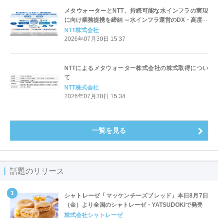
メタウォーターとNTT、持続可能な水インフラの実現
に向け業務提携を締結 ～水インフラ運営のDX・高度化
と地域課題の解決に向けた協業を推進～
NTT株式会社
2026年07月30日 15:37
NTTによるメタウォーター株式会社の株式取得につい
て
NTT株式会社
2026年07月30日 15:34
一覧を見る
話題のリリース
シャトレーゼ「マッケンチーズブレッド」本日8月7日
（金）より全国のシャトレーゼ・YATSUDOKIで発売
株式会社シャトレーゼ