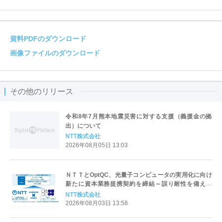
資料PDFのダウンロード
画像ファイルのダウンロード
その他のリリース
令和8年7月熊本地震災害に対する支援（義援金の拠
出）について
NTT株式会社
2026年08月05日 13:03
ＮＴＴとOptQC、光量子コンピュータの実用化に向け
新たに資本業務提携契約を締結～誤り耐性を備えた
100万量子ビット級光量子コンピュータの実現に向け
NTT株式会社
た取り組みを具体化し、社会実装を加速～
2026年08月03日 13:58