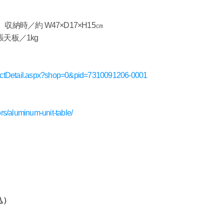
収納時／約 W47×D17×H15㎝
天板／1kg
roductDetail.aspx?shop=0&pid=7310091206-0001
ors/aluminum-unit-table/
込）