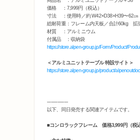
商品名 ：アルミユニットテーブル＋38
価格 ：7,999円（税込）
寸法 ：使用時／約 W42×D38×H39〜62㎝ 
総耐荷重：フレーム内天板／合計60kg 拡張
材質 ：アルミニウム
付属品 ：収納袋
https://store.alpen-group.jp/Form/Product/P
＜アルミユニットテーブル 特設サイト＞
https://store.alpen-group.jp/product/alpenoutdo
----------------
以下、同日発売する関連アイテムです。
■コンロラックフレーム 価格3,999円（税