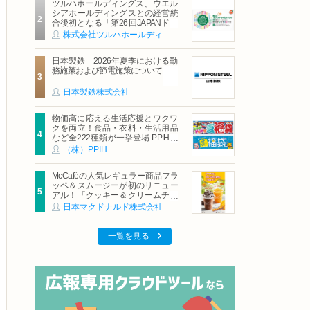
ツルハホールディングス、ウエル
シアホールディングスとの経営統
合後初となる「第26回JAPANドラ
ッグストアショー」に出展
株式会社ツルハホールディングス
日本製鉄 2026年夏季における勤
務施策および節電施策について
日本製鉄株式会社
物価高に応える生活応援とワクワ
クを両立！食品・衣料・生活用品
など全222種類が一挙登場 PPIHグ
ループ「夏福袋」＆セール 8月6日
（株）PPIH
(木)より順次スタート
McCaféの人気レギュラー商品フラ
ッペ＆スムージーが初のリニュー
アル！「クッキー＆クリームチョ
コフラッペ」「マンゴースムージ
日本マクドナルド株式会社
ー」8月5日（水）から販売開始
一覧を見る