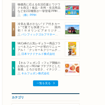
物価高に応える生活応援とワクワ
クを両立！食品・衣料・生活用品
など全222種類が一挙登場 PPIHグ
ループ「夏福袋」＆セール 8月6日
（株）PPIH
(木)より順次スタート
冷気を逃がさない“ドア付きカー
ト”で夏でも快適プレー 国内
初！※オリンピアオリジナル
「AirCon Cart（エアコンカー
パシフィックゴルフマネージメント株式会社
ト）」導入 | ＰＧＭ
McCaféの人気レギュラー商品フラ
ッペ＆スムージーが初のリニュー
アル！「クッキー＆クリームチョ
コフラッペ」「マンゴースムージ
日本マクドナルド株式会社
ー」8月5日（水）から販売開始
【キル フェ ボン】＜フェア開催の
お知らせ＞FIG fair プチプチとした
食感、とろける甘さ、イチジクの
魅力をたっぷりと。新作を含め、
キルフェボン株式会社
イチジク尽くしの全4種が登場8月
20日（木）スタート
一覧を見る
カテゴリ