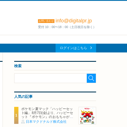
info@digitalpr.jp
お問い合わせ
受付 10：00〜18：00（土日祝日を除く）
ログインはこちら
検索
人気の記事
ポケモン夏マック「ハッピーセッ
ト編」 8月7日(金)より、ハッピーセ
ット『ポケモン』のおもちゃが期
間限定登場
日本マクドナルド株式会社