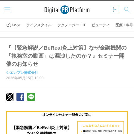
メニ
ログ
検索
ュー
イン
ビジネス
ライフスタイル
テクノロジー・IT
ビューティ
医療・科学
『【緊急解説／BeReal炎上対策】なぜ金融機関の
「執務室の動画」は漏洩したのか？』セミナー開
催のお知らせ
シエンプレ株式会社
2026年05月15日 13:00