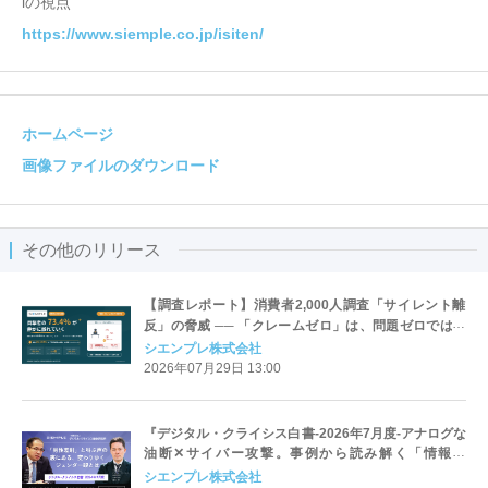
iの視点
https://www.siemple.co.jp/isiten/
ホームページ
画像ファイルのダウンロード
その他のリリース
【調査レポート】消費者2,000人調査「サイレント離
反」の脅威 ── 「クレームゼロ」は、問題ゼロではな
い
シエンプレ株式会社
2026年07月29日 13:00
『デジタル・クライシス白書-2026年7月度-アナログな
油断✕サイバー攻撃。事例から読み解く「情報漏
洩」』
シエンプレ株式会社