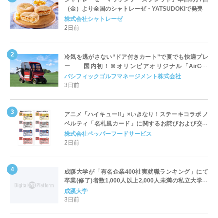
（金）より全国のシャトレーゼ・YATSUDOKIで発売
株式会社シャトレーゼ
2日前
冷気を逃がさない“ドア付きカート”で夏でも快適プレ
ー 国内初！※オリンピアオリジナル「AirCon
Cart（エアコンカート）」導入 | ＰＧＭ
パシフィックゴルフマネージメント株式会社
3日前
アニメ「ハイキュー!!」×いきなり！ステーキコラボ ノ
ベルティ「名札風カード」に関するお詫びおよび交換
対応についてのご案内
株式会社ペッパーフードサービス
2日前
成蹊大学が「有名企業400社実就職ランキング」にて
卒業(修了)者数1,000人以上2,000人未満の私立大学で
全国第1位を獲得！～実就職率は26.5%（前年比＋
成蹊大学
4.3pt）に伸長、東京の私立大学でも10位にランクイン
3日前
～