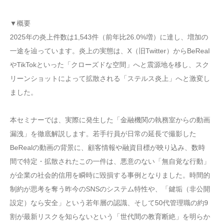
▼概要
2025年の炎上件数は1,543件（前年比26.0%増）に達し、増加の
一途を辿っています。炎上の実態は、X（旧Twitter）からBeReal
やTikTokといった「クローズドな空間」へと震源地を移し、スク
リーンショットによって拡散される「ステルス炎上」へと激変し
ました。
本セミナーでは、実際に発生した「金融機関の執務室からの動画
漏洩」を徹底解説します。若手行員が日常の延長で撮影した
BeRealの動画の背景に、顧客情報や融資目標が映り込み、数時
間で特定・拡散されたこの一件は、悪意のない「無自覚な行動」
が企業の社会的信用を瞬時に毀損する事例となりました。時間的
制約が思考を奪う昨今のSNSのシステム特性や、「鍵垢（非公開
設定）なら安全」という若年層の認識、そして50代管理職の約9
割が最新リスクを知らないという「世代間の教育断絶」を明らか