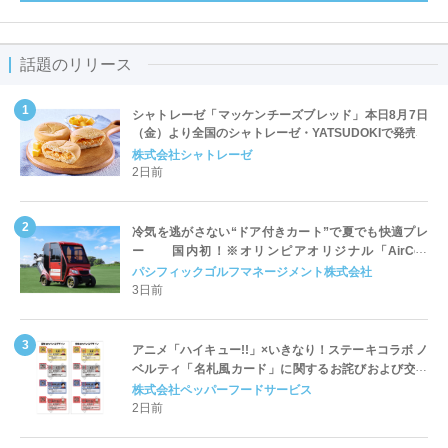
話題のリリース
シャトレーゼ「マッケンチーズブレッド」本日8月7日
（金）より全国のシャトレーゼ・YATSUDOKIで発売
株式会社シャトレーゼ
2日前
冷気を逃がさない“ドア付きカート”で夏でも快適プレ
ー 国内初！※オリンピアオリジナル「AirCon
Cart（エアコンカート）」導入 | ＰＧＭ
パシフィックゴルフマネージメント株式会社
3日前
アニメ「ハイキュー!!」×いきなり！ステーキコラボ ノ
ベルティ「名札風カード」に関するお詫びおよび交換
対応についてのご案内
株式会社ペッパーフードサービス
2日前