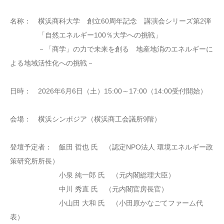
名称： 横浜商科大学 創立60周年記念 講演会シリーズ第2弾
「自然エネルギー100％大学への挑戦」
－「商学」の力で未来を創る 地産地消のエネルギーに
よる地域活性化への挑戦－
日時： 2026年6月6日（土）15:00～17:00（14:00受付開始）
会場： 横浜シンポジア（横浜商工会議所9階）
登壇予定者： 飯田 哲也 氏 （認定NPO法人 環境エネルギー政
策研究所所長）
小泉 純一郎 氏 （元内閣総理大臣）
中川 秀直 氏 （元内閣官房長官）
小山田 大和 氏 （小田原かなごてファーム代
表）