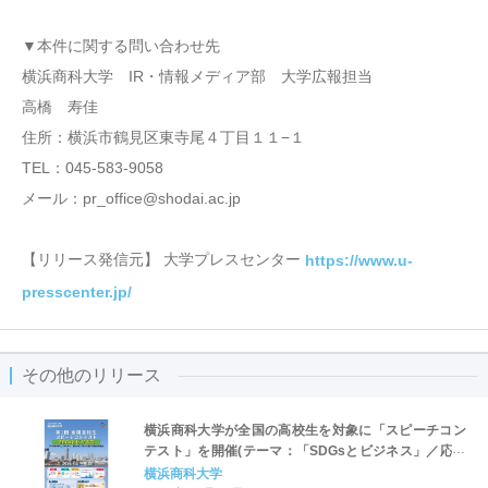
▼本件に関する問い合わせ先
横浜商科大学 IR・情報メディア部 大学広報担当
高橋 寿佳
住所：横浜市鶴見区東寺尾４丁目１１−１
TEL：045-583-9058
メール：pr_office@shodai.ac.jp
【リリース発信元】 大学プレスセンター
https://www.u-
presscenter.jp/
その他のリリース
横浜商科大学が全国の高校生を対象に「スピーチコン
テスト」を開催(テーマ：「SDGsとビジネス」／応募
期間：7/1-8/15）
横浜商科大学