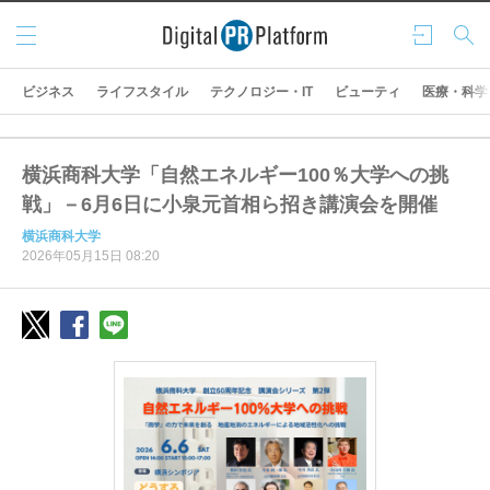
メニ
ログ
検索
ュー
イン
ビジネス
ライフスタイル
テクノロジー・IT
ビューティ
医療・科学
横浜商科大学「自然エネルギー100％大学への挑
戦」－6月6日に小泉元首相ら招き講演会を開催
横浜商科大学
2026年05月15日 08:20