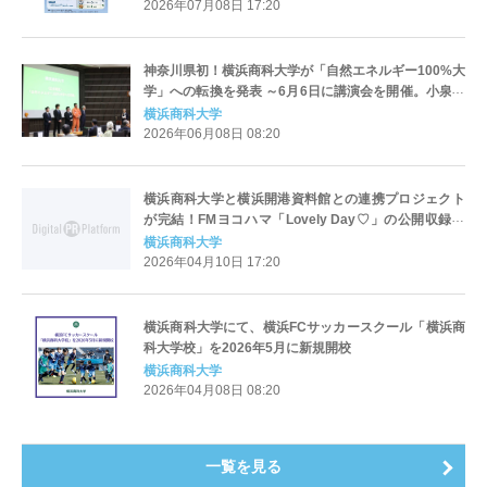
2026年07月08日 17:20
神奈川県初！横浜商科大学が「自然エネルギー100%大
学」への転換を発表 ～6月6日に講演会を開催。小泉純
一郎元首相らも登壇し、文系大学が挑む「商学×脱炭
横浜商科大学
素」の先進モデルを提示～
2026年06月08日 08:20
横浜商科大学と横浜開港資料館との連携プロジェクト
が完結！FMヨコハマ「Lovely Day♡」の公開収録に
て絵本『たまくす』を完成披露
横浜商科大学
2026年04月10日 17:20
横浜商科大学にて、横浜FCサッカースクール「横浜商
科大学校」を2026年5月に新規開校
横浜商科大学
2026年04月08日 08:20
一覧を見る