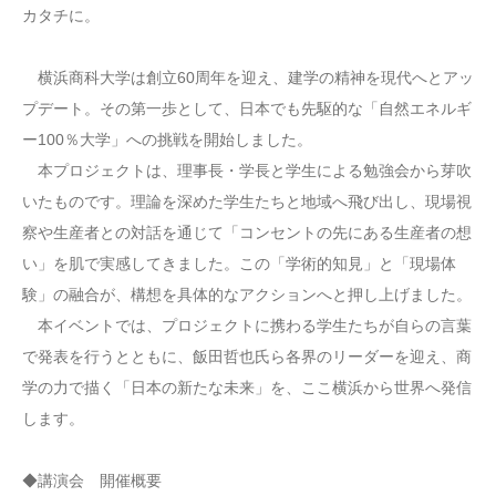
カタチに。
横浜商科大学は創立60周年を迎え、建学の精神を現代へとアッ
プデート。その第一歩として、日本でも先駆的な「自然エネルギ
ー100％大学」への挑戦を開始しました。
本プロジェクトは、理事長・学長と学生による勉強会から芽吹
いたものです。理論を深めた学生たちと地域へ飛び出し、現場視
察や生産者との対話を通じて「コンセントの先にある生産者の想
い」を肌で実感してきました。この「学術的知見」と「現場体
験」の融合が、構想を具体的なアクションへと押し上げました。
本イベントでは、プロジェクトに携わる学生たちが自らの言葉
で発表を行うとともに、飯田哲也氏ら各界のリーダーを迎え、商
学の力で描く「日本の新たな未来」を、ここ横浜から世界へ発信
します。
◆講演会 開催概要