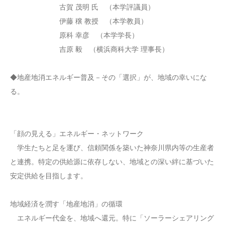
古賀 茂明 氏 （本学評議員）
伊藤 穣 教授 （本学教員）
原科 幸彦 （本学学長）
吉原 毅 （横浜商科大学 理事長）
◆地産地消エネルギー普及－その「選択」が、地域の幸いにな
る。
「顔の見える」エネルギー・ネットワーク
学生たちと足を運び、信頼関係を築いた神奈川県内等の生産者
と連携。特定の供給源に依存しない、地域との深い絆に基づいた
安定供給を目指します。
地域経済を潤す「地産地消」の循環
エネルギー代金を、地域へ還元。特に「ソーラーシェアリング