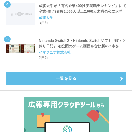
成蹊大学が「有名企業400社実就職ランキング」にて
卒業(修了)者数1,000人以上2,000人未満の私立大学で
全国第1位を獲得！～実就職率は26.5%（前年比＋
成蹊大学
4.3pt）に伸長、東京の私立大学でも10位にランクイン
3日前
～
Nintendo Switch 2・Nintendo Switchソフト『ぼくと
釣り日記』 初公開のゲーム画面を含む新PV4本を一挙
公開！
イマジニア株式会社
2日前
一覧を見る