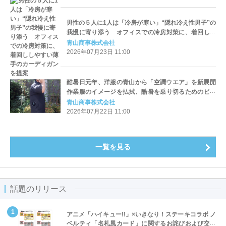
男性の５人に1人は「冷房が寒い」“隠れ冷え性男子”の
我慢に寄り添う オフィスでの冷房対策に、着回しし
やすい薄手のカーディガンを提案
青山商事株式会社
2026年07月23日 11:00
酷暑日元年、洋服の青山から「空調ウエア」を新展開
作業服のイメージを払拭、酷暑を乗り切るためのビジ
ネス向けデザイン
青山商事株式会社
2026年07月22日 11:00
一覧を見る
話題のリリース
アニメ「ハイキュー!!」×いきなり！ステーキコラボ ノ
ベルティ「名札風カード」に関するお詫びおよび交換