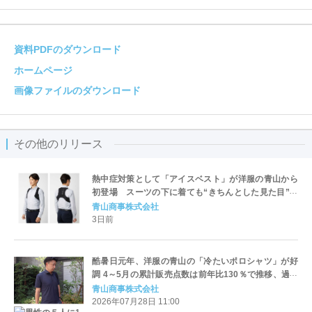
資料PDFのダウンロード
ホームページ
画像ファイルのダウンロード
その他のリリース
熱中症対策として「アイスベスト」が洋服の青山から
初登場 スーツの下に着ても“きちんとした見た目”を
損なわない、ビジネス向けスマート設計
青山商事株式会社
3日前
酷暑日元年、洋服の青山の「冷たいポロシャツ」が好
調 4～5月の累計販売点数は前年比130％で推移、過去
最大級となる2万点を追加投入
青山商事株式会社
2026年07月28日 11:00