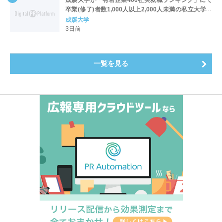
卒業(修了)者数1,000人以上2,000人未満の私立大学で
全国第1位を獲得！～実就職率は26.5%（前年比＋
成蹊大学
4.3pt）に伸長、東京の私立大学でも10位にランクイン
3日前
～
一覧を見る