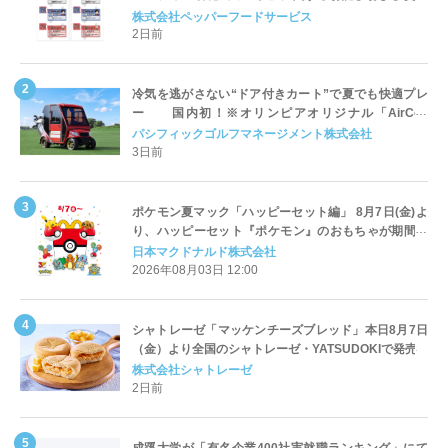
対応についてのご案内
株式会社ペッパーフードサービス
2日前
冷気を逃がさない“ドア付きカート”で夏でも快適プレ
ー 国内初！※オリンピアオリジナル「AirCon
Cart（エアコンカート）」導入 | ＰＧＭ
パシフィックゴルフマネージメント株式会社
3日前
ポケモン夏マック「ハッピーセット編」 8月7日(金)よ
り、ハッピーセット『ポケモン』のおもちゃが期間限
定登場
日本マクドナルド株式会社
2026年08月03日 12:00
シャトレーゼ「マッケンチーズブレッド」本日8月7日
（金）より全国のシャトレーゼ・YATSUDOKIで発売
株式会社シャトレーゼ
2日前
成蹊大学が「有名企業400社実就職ランキング」にて