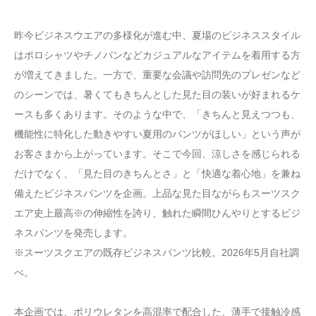
昨今ビジネスウエアの多様化が進む中、夏場のビジネススタイル
はポロシャツやチノパンなどカジュアルなアイテムを着用する方
が増えてきました。一方で、重要な会議や訪問先のプレゼンなど
のシーンでは、暑くてもきちんとした見た目の装いが好まれるケ
ースも多くあります。そのような中で、「きちんと見えつつも、
機能性に特化した動きやすい夏用のパンツがほしい」という声が
お客さまから上がっています。そこで今回、涼しさを感じられる
だけでなく、「見た目のきちんとさ」と「快適な着心地」を兼ね
備えたビジネスパンツを企画。上品な見た目ながらもスーツスク
エア史上最高※の伸縮性を誇り、触れた瞬間ひんやりとするビジ
ネスパンツを発売します。
※スーツスクエアの既存ビジネスパンツ比較。2026年5月自社調
べ。
本企画では、ポリウレタンを高混率で配合した、薄手で接触冷感