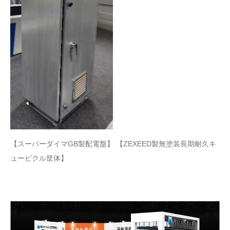
【スーパーダイマGB製配電盤】 【ZEXEED製無塗装長期耐久キ
ュービクル筐体】