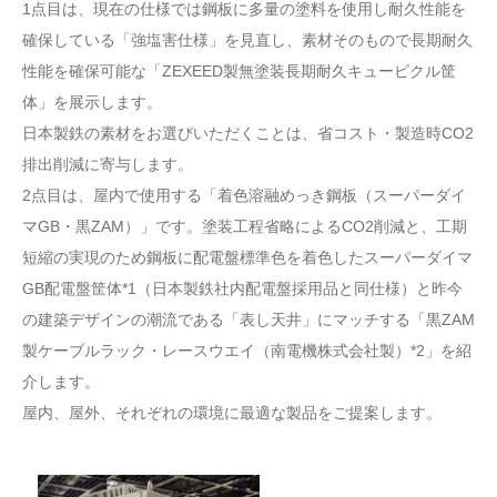
1点目は、現在の仕様では鋼板に多量の塗料を使用し耐久性能を
確保している「強塩害仕様」を見直し、素材そのもので長期耐久
性能を確保可能な「ZEXEED製無塗装長期耐久キュービクル筐
体」を展示します。
日本製鉄の素材をお選びいただくことは、省コスト・製造時CO2
排出削減に寄与します。
2点目は、屋内で使用する「着色溶融めっき鋼板（スーパーダイ
マGB・黒ZAM）」です。塗装工程省略によるCO2削減と、工期
短縮の実現のため鋼板に配電盤標準色を着色したスーパーダイマ
GB配電盤筐体*1（日本製鉄社内配電盤採用品と同仕様）と昨今
の建築デザインの潮流である「表し天井」にマッチする「黒ZAM
製ケーブルラック・レースウエイ（南電機株式会社製）*2」を紹
介します。
屋内、屋外、それぞれの環境に最適な製品をご提案します。