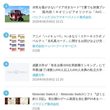
冷気を逃がさない“ドア付きカート”で夏でも快適プレ
ー 国内初！※オリンピアオリジナル「AirCon
Cart（エアコンカート）」導入 | ＰＧＭ
パシフィックゴルフマネージメント株式会社
2026年08月06日 10:21
アニメ「ハイキュー!!」×いきなり！ステーキコラボ ノ
ベルティ「名札風カード」に関するお詫びおよび交換
対応についてのご案内
株式会社ペッパーフードサービス
2日前
成蹊大学が「有名企業400社実就職ランキング」にて
卒業(修了)者数1,000人以上2,000人未満の私立大学で
全国第1位を獲得！～実就職率は26.5%（前年比＋
成蹊大学
4.3pt）に伸長、東京の私立大学でも10位にランクイン
2026年08月06日 11:20
～
Nintendo Switch 2・Nintendo Switchソフト『ぼくと
釣り日記』 初公開のゲーム画面を含む新PV4本を一挙
公開！
イマジニア株式会社
2日前