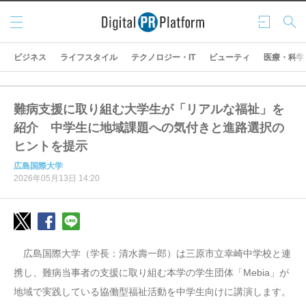
メニ
ログ
検索
ュー
イン
ビジネス
ライフスタイル
テクノロジー・IT
ビューティ
医療・科学
難病支援に取り組む大学生が「リアルな福祉」を
紹介 中学生に地域課題への気付きと進路選択の
ヒントを提示
広島国際大学
2026年05月13日 14:20
広島国際大学（学長：清水壽一郎）は三原市立幸崎中学校と連
携し、難病当事者の支援に取り組む本学の学生団体「Mebia」が
地域で実践している協働型福祉活動を中学生向けに講演します。