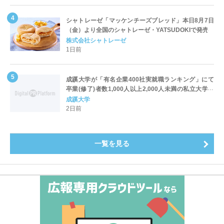
シャトレーゼ「マッケンチーズブレッド」本日8月7日
（金）より全国のシャトレーゼ・YATSUDOKIで発売
株式会社シャトレーゼ
1日前
成蹊大学が「有名企業400社実就職ランキング」にて
卒業(修了)者数1,000人以上2,000人未満の私立大学で
全国第1位を獲得！～実就職率は26.5%（前年比＋
成蹊大学
4.3pt）に伸長、東京の私立大学でも10位にランクイン
2日前
～
一覧を見る