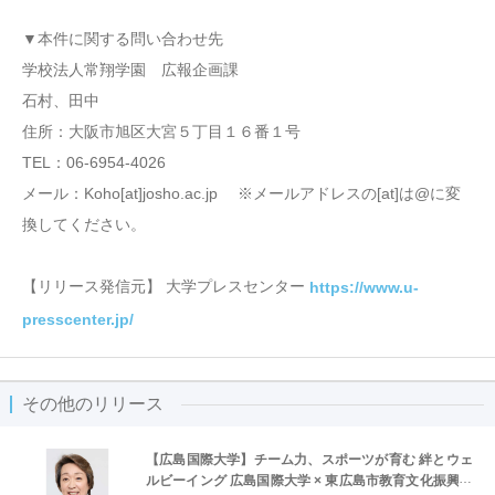
▼本件に関する問い合わせ先
学校法人常翔学園 広報企画課
石村、田中
住所：大阪市旭区大宮５丁目１６番１号
TEL：06-6954-4026
メール：Koho[at]josho.ac.jp ※メールアドレスの[at]は@に変
換してください。
【リリース発信元】 大学プレスセンター
https://www.u-
presscenter.jp/
その他のリリース
【広島国際大学】チーム力、スポーツが育む 絆とウェ
ルビーイング 広島国際大学 × 東広島市教育文化振興事