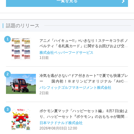
一覧を見る
話題のリリース
アニメ「ハイキュー!!」×いきなり！ステーキコラボ ノ
ベルティ「名札風カード」に関するお詫びおよび交換
対応についてのご案内
株式会社ペッパーフードサービス
1日前
冷気を逃がさない“ドア付きカート”で夏でも快適プレ
ー 国内初！※オリンピアオリジナル「AirCon
Cart（エアコンカート）」導入 | ＰＧＭ
パシフィックゴルフマネージメント株式会社
2日前
ポケモン夏マック「ハッピーセット編」 8月7日(金)よ
り、ハッピーセット『ポケモン』のおもちゃが期間限
定登場
日本マクドナルド株式会社
2026年08月03日 12:00