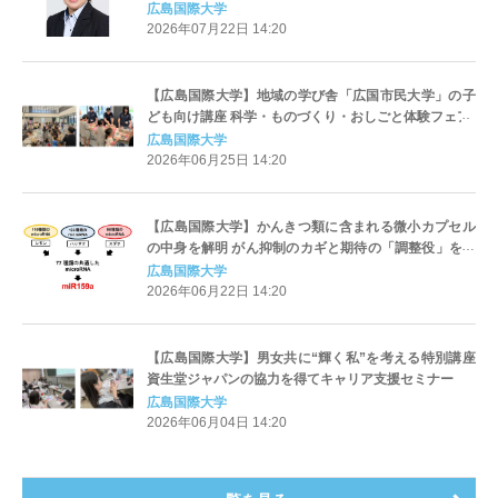
業団シンポジウム開催
広島国際大学
2026年07月22日 14:20
【広島国際大学】地域の学び舎「広国市民大学」の子
ども向け講座 科学・ものづくり・おしごと体験フェア
広島国際大学
2026年06月25日 14:20
【広島国際大学】かんきつ類に含まれる微小カプセル
の中身を解明 がん抑制のカギと期待の「調整役」を発
見
広島国際大学
2026年06月22日 14:20
【広島国際大学】男女共に“輝く私”を考える特別講座
資生堂ジャパンの協力を得てキャリア支援セミナー
広島国際大学
2026年06月04日 14:20