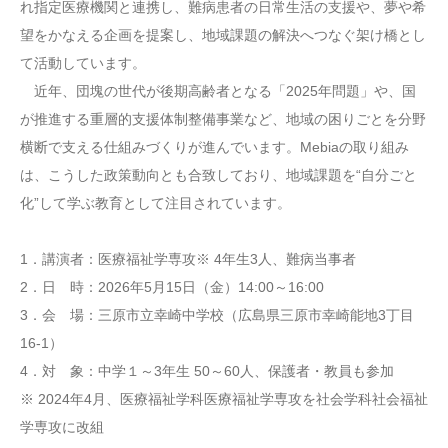
れ指定医療機関と連携し、難病患者の日常生活の支援や、夢や希
望をかなえる企画を提案し、地域課題の解決へつなぐ架け橋とし
て活動しています。
近年、団塊の世代が後期高齢者となる「2025年問題」や、国
が推進する重層的支援体制整備事業など、地域の困りごとを分野
横断で支える仕組みづくりが進んでいます。Mebiaの取り組み
は、こうした政策動向とも合致しており、地域課題を“自分ごと
化”して学ぶ教育として注目されています。
1．講演者：医療福祉学専攻※ 4年生3人、難病当事者
2．日 時：2026年5月15日（金）14:00～16:00
3．会 場：三原市立幸崎中学校（広島県三原市幸崎能地3丁目
16-1）
4．対 象：中学１～3年生 50～60人、保護者・教員も参加
※ 2024年4月、医療福祉学科医療福祉学専攻を社会学科社会福祉
学専攻に改組