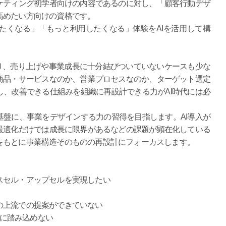
ケティング初学者向けの内容であるのに対し、「顧客行動デザ
高めたい方向けの資格です。
たくなる」「もっと利用したくなる」体験をAIを活用して構
り、売り上げや事業成長に十分結びついていないケースも少な
商品・サービスなのか、営業プロセスなのか、ターゲット選定
、改善できる仕組みを組織に再設計できる力がAI時代には必
盤に、事業をデザインする力の習得を目指します。AI導入が
最適化だけでは成長に限界があるなどの課題が顕在化している
をもとに事業構造そのものの再設計にフォーカスします。
スセル・アップセルを実現したい
の上流での提案ができていない
案に踏み込めない