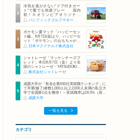
冷気を逃がさない“ドア付きカー
ト”で夏でも快適プレー 国内
初！※オリンピアオリジナル
「AirCon Cart（エアコンカー
パシフィックゴルフマネージメント株式会社
ト）」導入 | ＰＧＭ
ポケモン夏マック「ハッピーセッ
ト編」 8月7日(金)より、ハッピーセ
ット『ポケモン』のおもちゃが期
間限定登場
日本マクドナルド株式会社
シャトレーゼ「マッケンチーズブ
レッド」本日8月7日（金）より全
国のシャトレーゼ・YATSUDOKIで
発売
株式会社シャトレーゼ
成蹊大学が「有名企業400社実就職ランキング」に
て卒業(修了)者数1,000人以上2,000人未満の私立大
学で全国第1位を獲得！～実就職率は26.5%（前年
比＋4.3pt）に伸長、東京の私立大学でも10位にラ
成蹊大学
ンクイン～
一覧を見る
カテゴリ