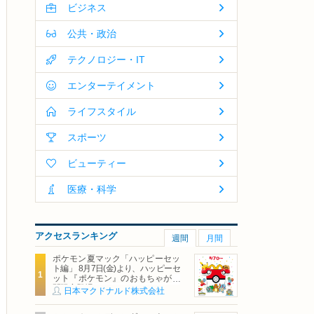
ビジネス
公共・政治
テクノロジー・IT
エンターテイメント
ライフスタイル
スポーツ
ビューティー
医療・科学
アクセスランキング
週間
月間
ポケモン夏マック「ハッピーセッ
ト編」 8月7日(金)より、ハッピーセ
ット『ポケモン』のおもちゃが期
間限定登場
日本マクドナルド株式会社