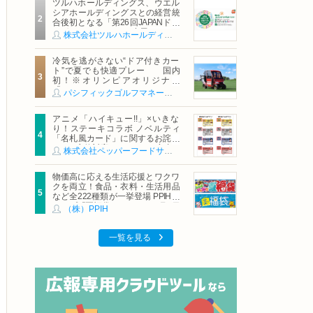
ツルハホールディングス、ウエル
シアホールディングスとの経営統
合後初となる「第26回JAPANドラ
ッグストアショー」に出展
株式会社ツルハホールディングス
冷気を逃がさない“ドア付きカー
ト”で夏でも快適プレー 国内
初！※オリンピアオリジナル
「AirCon Cart（エアコンカー
パシフィックゴルフマネージメント株式会社
ト）」導入 | ＰＧＭ
アニメ「ハイキュー!!」×いきな
り！ステーキコラボ ノベルティ
「名札風カード」に関するお詫び
および交換対応についてのご案内
株式会社ペッパーフードサービス
物価高に応える生活応援とワクワ
クを両立！食品・衣料・生活用品
など全222種類が一挙登場 PPIHグ
ループ「夏福袋」＆セール 8月6日
（株）PPIH
(木)より順次スタート
一覧を見る