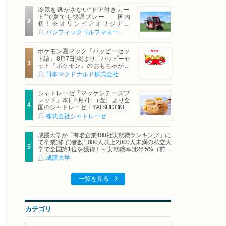
冷気を逃がさない“ドア付きカー
ト”で夏でも快適プレー 国内
初！※オリンピアオリジナル
「AirCon Cart（エアコンカー
パシフィックゴルフマネージメント株式会社
ト）」導入 | ＰＧＭ
ポケモン夏マック「ハッピーセッ
ト編」 8月7日(金)より、ハッピーセ
ット『ポケモン』のおもちゃが期
間限定登場
日本マクドナルド株式会社
シャトレーゼ「マッケンチーズブ
レッド」本日8月7日（金）より全
国のシャトレーゼ・YATSUDOKIで
発売
株式会社シャトレーゼ
成蹊大学が「有名企業400社実就職ランキング」に
て卒業(修了)者数1,000人以上2,000人未満の私立大
学で全国第1位を獲得！～実就職率は26.5%（前年
比＋4.3pt）に伸長、東京の私立大学でも10位にラ
成蹊大学
ンクイン～
一覧を見る
カテゴリ