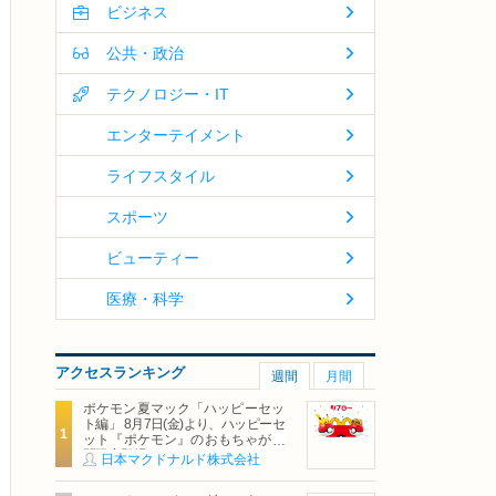
ビジネス
公共・政治
テクノロジー・IT
エンターテイメント
ライフスタイル
スポーツ
ビューティー
医療・科学
アクセスランキング
週間
月間
ポケモン夏マック「ハッピーセッ
ト編」 8月7日(金)より、ハッピーセ
ット『ポケモン』のおもちゃが期
間限定登場
日本マクドナルド株式会社