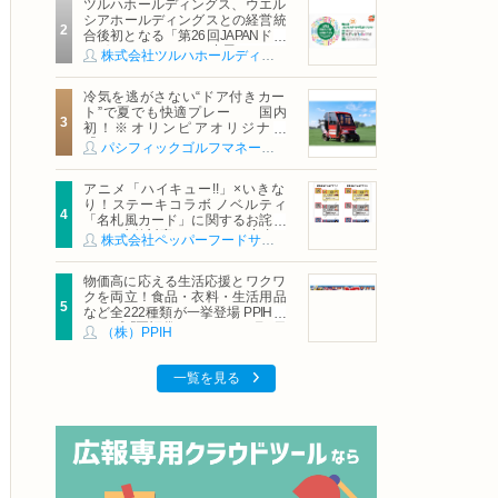
ツルハホールディングス、ウエル
シアホールディングスとの経営統
合後初となる「第26回JAPANドラ
ッグストアショー」に出展
株式会社ツルハホールディングス
冷気を逃がさない“ドア付きカー
ト”で夏でも快適プレー 国内
初！※オリンピアオリジナル
「AirCon Cart（エアコンカー
パシフィックゴルフマネージメント株式会社
ト）」導入 | ＰＧＭ
アニメ「ハイキュー!!」×いきな
り！ステーキコラボ ノベルティ
「名札風カード」に関するお詫び
および交換対応についてのご案内
株式会社ペッパーフードサービス
物価高に応える生活応援とワクワ
クを両立！食品・衣料・生活用品
など全222種類が一挙登場 PPIHグ
ループ「夏福袋」＆セール 8月6日
（株）PPIH
(木)より順次スタート
一覧を見る