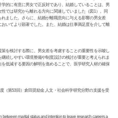
計学的に有意に男女で正反対であり、結婚していることは、男
女性では研究から離れる方向に関連していました（図1）。同
られました。さらに、結婚が離職意向に与える影響の男女差
においてより顕著でした。また、結婚は仕事満足度を介して離
策を検討する際に、男女差を考慮することの重要性を示唆し
を継続しやすい環境整備や制度設計の検討が重要と考えられま
向を低減する要因の解明を進めることで、医学研究人材の確保
年度（第53回）倉田奨励金 人文・社会科学研究分野の支援を受
tween marital status and intention to leave research careers a