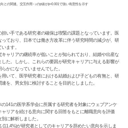
意向との関連。交互作用
のp値がp=0.001で強い有意性を示す
＊２
担い手である研究者の確保は喫緊の課題となっています。医
なっており、日本では働き方改革に伴う研究時間の減少が、研
ています。
キャリアの継続率が低いことが知られており、結婚や出産な
ました。しかし、これらの要因が研究キャリアに与える影響が
明らかになっていませんでした。
用いて、医学研究者における結婚および子どもの有無と、研
関連を、男女別に検討することを目的としました。
、日本の141の医学系学会に所属する研究者を対象にウェブアンケ
キャリアを続ける意向に関する回答をもとに離職意向を評価
女別に解析しました。
名 (11.4%)が研究者としてのキャリアを辞めたい意向を示しま