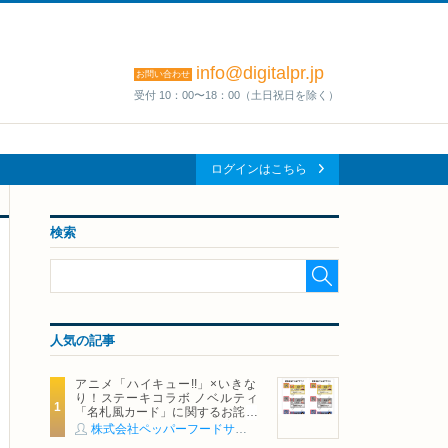
info@digitalpr.jp
お問い合わせ
受付 10：00〜18：00（土日祝日を除く）
ログインはこちら
検索
人気の記事
アニメ「ハイキュー!!」×いきな
り！ステーキコラボ ノベルティ
「名札風カード」に関するお詫び
および交換対応についてのご案内
株式会社ペッパーフードサービス