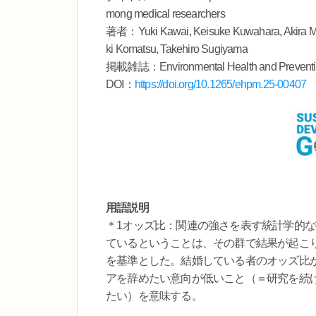
mong medical researchers
著者：Yuki Kawai, Keisuke Kuwahara, Akira Mi
ki Komatsu, Takehiro Sugiyama
掲載雑誌：Environmental Health and Preventi
DOI：
https://doi.org/10.1265/ehpm.25-00407
用語説明
＊1オッズ比：関連の強さを表す統計学的
ているということは、その群で結果が起こ
を基準とした。結婚している者のオッズ比
アを辞めたい意向が低いこと（＝研究を続
たい）を意味する。