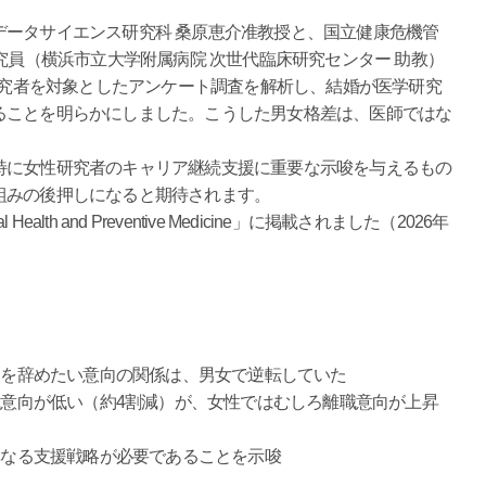
ータサイエンス研究科 桑原恵介准教授と、国立健康危機管
究員（横浜市立大学附属病院 次世代臨床研究センター 助教）
学研究者を対象としたアンケート調査を解析し、結婚が医学研究
ることを明らかにしました。こうした男女格差は、医師ではな
。
に女性研究者のキャリア継続支援に重要な示唆を与えるもの
組みの後押しになると期待されます。
lth and Preventive Medicine」に掲載されました（2026年
アを辞めたい意向の関係は、男女で逆転していた
意向が低い（約4割減）が、女性ではむしろ離職意向が上昇
異なる支援戦略が必要であることを示唆