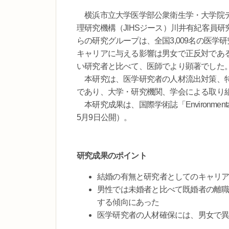
横浜市立大学医学部公衆衛生学・大学院デ
理研究機構（JIHSジース）川井有紀客員研
らの研究グループは、全国3,009名の医
キャリアに与える影響は男女で正反対であ
い研究者と比べて、医師でより顕著でした
本研究は、医学研究者の人材流出対策、特
であり、大学・研究機関、学会による取り
本研究成果は、国際学術誌「Environmental Hea
5月9日公開）。
研究成果のポイント
結婚の有無と研究者としてのキャリ
男性では未婚者と比べて既婚者の離職
する傾向にあった
医学研究者の人材確保には、男女で