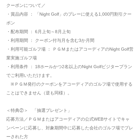
クーポンについて／
・賞品内容 ： 「Night Golf」のプレーに使える1,000円割引クー
ポン
・配布期間 ： 6月上旬～8月上旬
・利用期間 ： クーポン付与月を含む3か月間
・利用可能ゴルフ場 ： ＰＧＭまたはアコーディアのNight Golf営
業実施ゴルフ場
・利用条件 ： 18ホールかつ2名以上のNight Golfビジタープラン
でご利用いただけます。
※ＰＧＭ発行のクーポンをアコーディアのゴルフ場で使用する
ことはできません（逆も同様）。
＜特典②＞ 「抽選プレゼント」
応募方法／ＰＧＭまたはアコーディアの公式WEBサイトでキャ
ンペーンに応募し、対象期間中に応募した会社のゴルフ場でプレ
ーされた方