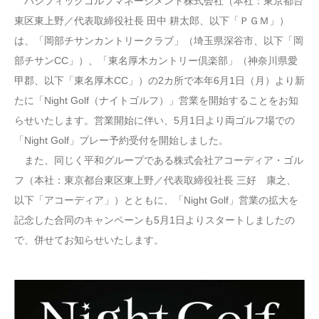
パシフィックゴルフマネージメント株式会社（本社：東京都台
東区東上野／代表取締役社長 田中 耕太郎、以下「ＰＧＭ」）
は、「岡部チサンカントリークラブ」（埼玉県深谷市、以下「岡
部チサンCC」）、「東名厚木カントリー倶楽部」（神奈川県愛
甲郡、以下「東名厚木CC」）の2カ所で本年6月1日（月）より新
たに「Night Golf（ナイトゴルフ）」営業を開始することをお知
らせいたします。営業開始に伴い、5月1日より両ゴルフ場での
「Night Golf」プレー予約受付を開始しました。
また、同じく平和グループである株式会社アコーディア・ゴル
フ（本社：東京都台東区東上野／代表取締役社長 三好 康之、
以下「アコーディア」）とともに、「Night Golf」営業の拡大を
記念した合同のキャンペーンも5月1日よりスタートしましたの
で、併せてお知らせいたします。