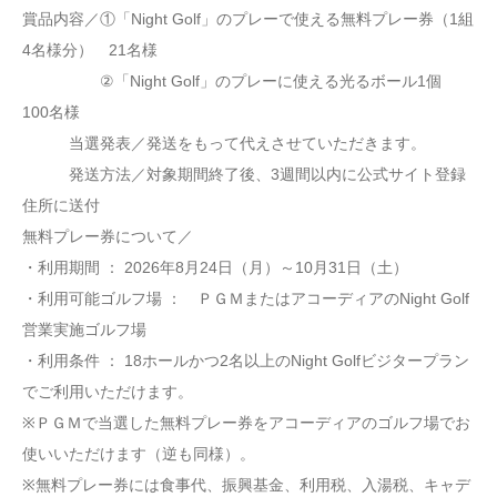
賞品内容／①「Night Golf」のプレーで使える無料プレー券（1組
4名様分） 21名様
②「Night Golf」のプレーに使える光るボール1個
100名様
当選発表／発送をもって代えさせていただきます。
発送方法／対象期間終了後、3週間以内に公式サイト登録
住所に送付
無料プレー券について／
・利用期間 ： 2026年8月24日（月）～10月31日（土）
・利用可能ゴルフ場 ： ＰＧＭまたはアコーディアのNight Golf
営業実施ゴルフ場
・利用条件 ： 18ホールかつ2名以上のNight Golfビジタープラン
でご利用いただけます。
※ＰＧＭで当選した無料プレー券をアコーディアのゴルフ場でお
使いいただけます（逆も同様）。
※無料プレー券には食事代、振興基金、利用税、入湯税、キャデ