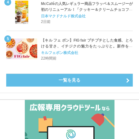
McCaféの人気レギュラー商品フラッペ＆スムージーが
初のリニューアル！「クッキー＆クリームチョコフラ
ッペ」「マンゴースムージー」8月5日（水）から販売
日本マクドナルド株式会社
開始
2日前
【キル フェ ボン】FIG fair プチプチとした食感、とろ
ける甘さ、イチジクの魅力をたっぷりと。新作を含
め、イチジク尽くしの全4種が登場8月20日（木）スタ
キルフェボン株式会社
ート
22時間前
一覧を見る