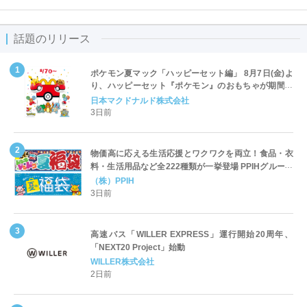
話題のリリース
ポケモン夏マック「ハッピーセット編」 8月7日(金)よ
り、ハッピーセット『ポケモン』のおもちゃが期間限
定登場
日本マクドナルド株式会社
3日前
物価高に応える生活応援とワクワクを両立！食品・衣
料・生活用品など全222種類が一挙登場 PPIHグループ
「夏福袋」＆セール 8月6日(木)より順次スタート
（株）PPIH
3日前
高速バス「WILLER EXPRESS」運行開始20周年、
「NEXT20 Project」始動
WILLER株式会社
2日前