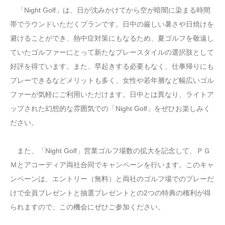
「Night Golf」は、日が沈みかけてから空が暗闇に染まる時間
帯でラウンドいただくプランです。日中の厳しい暑さや日焼けを
避けることができ、熱中症対策にもなるため、夏ゴルフを敬遠し
ていたゴルファーにとって新たなプレースタイルの選択肢として
好評を得ています。また、早起きする必要もなく、仕事帰りにも
プレーできるなどメリットも多く、女性や若年層など幅広いゴル
ファーが気軽にご利用いただけます。日中とは異なり、ライトア
ップされた幻想的な雰囲気での「Night Golf」をぜひお楽しみく
ださい。
また、「Night Golf」営業ゴルフ場数の拡大を記念して、ＰＧ
Ｍとアコーディア両社合同でキャンペーンを行います。このキャ
ンペーンは、エントリー（無料）と両社のゴルフ場でのプレーだ
けで全員プレゼントと抽選プレゼントとの2つの特典の権利が得
られますので、この機会にぜひご参加ください。