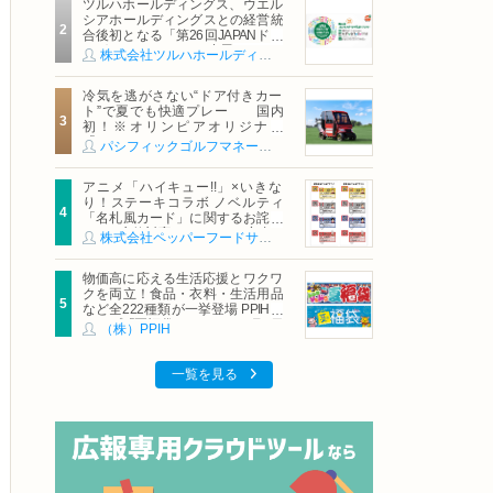
ツルハホールディングス、ウエル
シアホールディングスとの経営統
合後初となる「第26回JAPANドラ
ッグストアショー」に出展
株式会社ツルハホールディングス
冷気を逃がさない“ドア付きカー
ト”で夏でも快適プレー 国内
初！※オリンピアオリジナル
「AirCon Cart（エアコンカー
パシフィックゴルフマネージメント株式会社
ト）」導入 | ＰＧＭ
アニメ「ハイキュー!!」×いきな
り！ステーキコラボ ノベルティ
「名札風カード」に関するお詫び
および交換対応についてのご案内
株式会社ペッパーフードサービス
物価高に応える生活応援とワクワ
クを両立！食品・衣料・生活用品
など全222種類が一挙登場 PPIHグ
ループ「夏福袋」＆セール 8月6日
（株）PPIH
(木)より順次スタート
一覧を見る