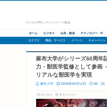
デジタルPRとプレスリリース配信
ホーム
ビジネス
公共・政治
テクノロジー・IT
カテゴリ
商品・サービス
イベント
キャンペーン
麻布大学がシリーズ60周年
力・獣医学監修として参画 
リアルな獣医学を実現
麻布大学
2026年05月11日
08：20
エンタメ
キャンペーン