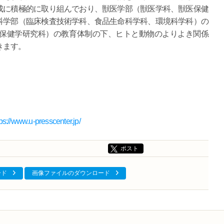
成に積極的に取り組んでおり、獣医学部（獣医学科、獣医保健
科学部（臨床検査技術学科、食品生命科学科、環境科学科）の
境保健学研究科）の教育体制の下、ヒトと動物のよりよき関係
きます。
tps://www.u-presscenter.jp/
ポスト
ード
画像ファイルのダウンロード