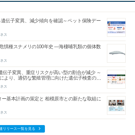
る遺伝子変異、減少傾向を確認～ペット保険デー
ネス
危惧種スナメリの100年史 ―海棲哺乳類の個体数
ネス
遺伝子変異、重症リスクが高い型の割合が減少 ～
調査により、適切な繁殖管理に向けた遺伝子検査の重
ネス
ター基本計画の策定と 相模原市との新たな取組に
ネス
連リリース一覧を見る