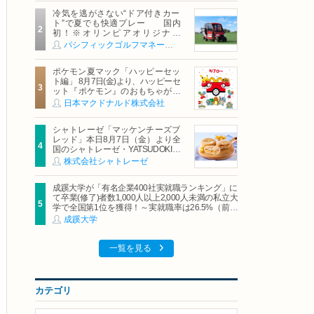
冷気を逃がさない“ドア付きカー
ト”で夏でも快適プレー 国内
初！※オリンピアオリジナル
「AirCon Cart（エアコンカー
パシフィックゴルフマネージメント株式会社
ト）」導入 | ＰＧＭ
ポケモン夏マック「ハッピーセッ
ト編」 8月7日(金)より、ハッピーセ
ット『ポケモン』のおもちゃが期
間限定登場
日本マクドナルド株式会社
シャトレーゼ「マッケンチーズブ
レッド」本日8月7日（金）より全
国のシャトレーゼ・YATSUDOKIで
発売
株式会社シャトレーゼ
成蹊大学が「有名企業400社実就職ランキング」に
て卒業(修了)者数1,000人以上2,000人未満の私立大
学で全国第1位を獲得！～実就職率は26.5%（前年
比＋4.3pt）に伸長、東京の私立大学でも10位にラ
成蹊大学
ンクイン～
一覧を見る
カテゴリ