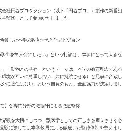
式会社円谷プロダクション（以下「円谷プロ」）製作の新番組
医学監修」として参画いたしました。
で合致した本学の教育理念と作品ビジョン
の学生を主人公にしたい」という打診は、本学にとって大きな
方」「動物との共存」というテーマは、本学の教育理念である
・環境が互いに尊重し合い、共に持続させる）と見事に合致し
以外に適任はない」という自負のもと、全面協力が決定しまし
して】各専門分野の教授陣による徹底監修
世界観を大切にしつつ、獣医学としての正しさを両立させる必
撮影に際しては本学教員による徹底した監修体制を整えまし