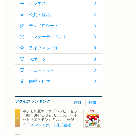
ビジネス
公共・政治
テクノロジー・IT
エンターテイメント
ライフスタイル
スポーツ
ビューティー
医療・科学
アクセスランキング
週間
月間
ポケモン夏マック「ハッピーセッ
ト編」 8月7日(金)より、ハッピーセ
ット『ポケモン』のおもちゃが期
間限定登場
日本マクドナルド株式会社