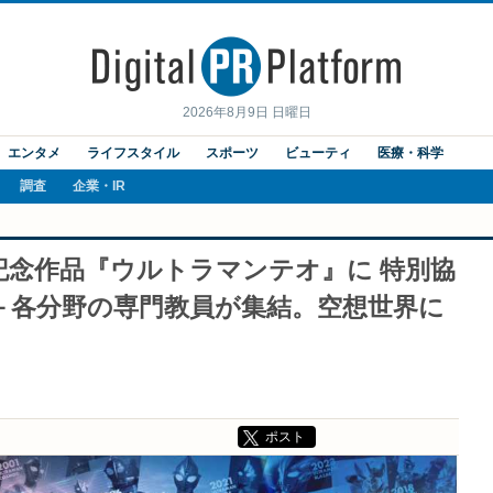
2026年8月9日 日曜日
エンタメ
ライフスタイル
スポーツ
ビューティ
医療・科学
調査
企業・IR
記念作品『ウルトラマンテオ』に 特別協
－各分野の専門教員が集結。空想世界に
ポスト