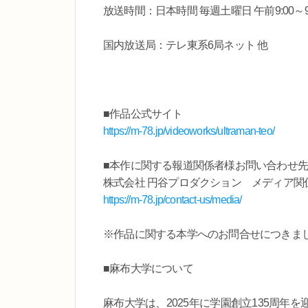
放送時間：日本時間 毎週土曜日 午前9:00～9:
国内放送局：テレ東系6局ネット 他
■作品公式サイト
https://m-78.jp/videoworks/ultraman-teo/
■本作に関する報道関係者様お問い合わせ先
株式会社 円谷プロダクション メディア関
https://m-78.jp/contact-us/media/
※作品に関する本学へのお問合せにつきま
■麻布大学について
麻布大学は、2025年に学園創立135周