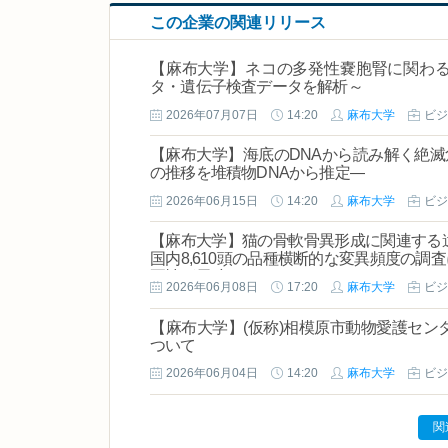
この企業の関連リリース
【麻布大学】ネコの多発性嚢胞腎に関わ
タ・遺伝子検査データを解析～
2026年07月07日
14:20
麻布大学
ビジ
【麻布大学】海底のDNAから読み解く絶滅
の推移を堆積物DNAから推定―
2026年06月15日
14:20
麻布大学
ビジ
【麻布大学】猫の骨軟骨異形成に関連する
国内8,610頭の品種横断的な変異頻度の
要性が示唆
2026年06月08日
17:20
麻布大学
ビジ
【麻布大学】(仮称)相模原市動物愛護セン
ついて
2026年06月04日
14:20
麻布大学
ビジ
関