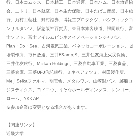
行、日本コムシス、日本精工、日本通運、日本ハム、日本放送協
会、ニトリ、日本航空、日本生命保険、日本たばこ産業、日本旅
行、乃村工藝社、野村證券、博報堂プロダクツ、パシフィックコ
ンサルタンツ、阪急阪神百貨店、東日本旅客鉄道、福岡銀行、富
士ソフト、富士フイルムビジネスイノベーションジャパン、
Plan・Do・See、古河電気工業、ベネッセコーポレーション、堀
場製作所、毎日放送、三井E&amp;S、三井住友海上火災保険、
三井住友銀行、Mizkan Holdings、三菱自動車工業、三菱食品、
三菱倉庫、三菱UFJ信託銀行、ミネベアミツミ、村田製作所、
Meiji Seikaファルマ、明電舎、メタルワン、山崎製パン、郵船ロ
ジスティクス、ヨドコウ、りそなホールディングス、レンゴー、
ローム、YKK AP
※参加企業は変更となる場合があります。
【関連リンク】
近畿大学