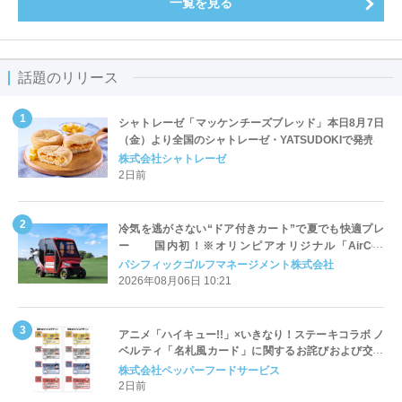
一覧を見る
話題のリリース
シャトレーゼ「マッケンチーズブレッド」本日8月7日
（金）より全国のシャトレーゼ・YATSUDOKIで発売
株式会社シャトレーゼ
2日前
冷気を逃がさない“ドア付きカート”で夏でも快適プレ
ー 国内初！※オリンピアオリジナル「AirCon
Cart（エアコンカート）」導入 | ＰＧＭ
パシフィックゴルフマネージメント株式会社
2026年08月06日 10:21
アニメ「ハイキュー!!」×いきなり！ステーキコラボ ノ
ベルティ「名札風カード」に関するお詫びおよび交換
対応についてのご案内
株式会社ペッパーフードサービス
2日前