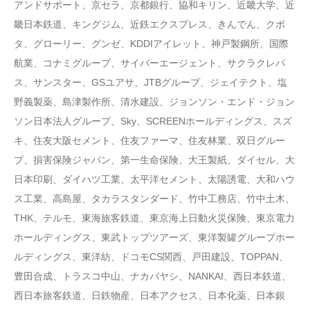
アンドサポート、京セラ、京都銀行、協和キリン、近畿大学、近
畿日本鉄道、キングジム、近鉄エクスプレス、きんでん、クボ
タ、グローリー、グンゼ、KDDIアイレット、神戸製鋼所、国際
航業、コナミグループ、サイバーエージェント、サクラクレパ
ス、サンスター、GSユアサ、JTBグループ、ジェイテクト、塩
野義製薬、島津製作所、清水建設、ジョンソン・エンド・ジョン
ソン日本法人グループ、Sky、SCREENホールディングス、スズ
キ、住友大阪セメント、住友ファーマ、住友林業、双日グルー
プ、損害保険ジャパン、第一生命保険、大王製紙、ダイセル、大
日本印刷、ダイハツ工業、太平洋セメント、太陽誘電、大和ハウ
ス工業、高島屋、タカラスタンダード、竹中工務店、竹中土木、
THK、テルモ、東海旅客鉄道、東京海上日動火災保険、東京電力
ホールディングス、東武トップツアーズ、東洋製罐グループホー
ルディングス、東洋紡、ドコモCS関西、戸田建設、TOPPAN、
豊田合成、トラスコ中山、ナカバヤシ、NANKAI、西日本鉄道、
西日本旅客鉄道、日鉄物産、日本アクセス、日本化薬、日本銀