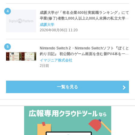
成蹊大学が「有名企業400社実就職ランキング」にて
卒業(修了)者数1,000人以上2,000人未満の私立大学で
全国第1位を獲得！～実就職率は26.5%（前年比＋
成蹊大学
4.3pt）に伸長、東京の私立大学でも10位にランクイン
2026年08月06日 11:20
～
Nintendo Switch 2・Nintendo Switchソフト『ぼくと
釣り日記』 初公開のゲーム画面を含む新PV4本を一挙
公開！
イマジニア株式会社
2日前
一覧を見る