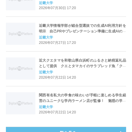
を指導
近畿大学
2026年07月30日 17:20
近畿大学情報学部が総合型選抜での生成AI利用方針を
明示 自己PRやプレゼンテーション準備に生成AIの活
用を認める
近畿大学
2026年07月27日 17:20
近大クエタマを和歌山県白浜町のふるさと納税返礼品
として提供 クエとタマカイのサラブレッド魚「クエ
タマ」を鍋セットで
近畿大学
2026年07月22日 14:20
関西有名私大の学食の味わいが手軽に楽しめる学生経
営のユニークな学内ラーメン店が監修！ 魅惑の学食
巡りin関西 近大をすすらんか。 近大まぜそば
近畿大学
2026年7月27日 新発売
2026年07月22日 14:20