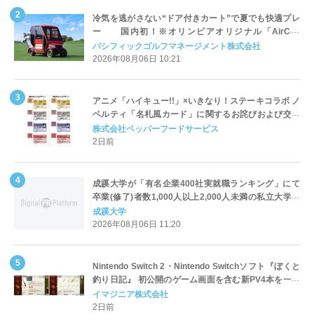
冷気を逃がさない“ドア付きカート”で夏でも快適プレ
ー 国内初！※オリンピアオリジナル「AirCon
Cart（エアコンカート）」導入 | ＰＧＭ
パシフィックゴルフマネージメント株式会社
2026年08月06日 10:21
アニメ「ハイキュー!!」×いきなり！ステーキコラボ ノ
ベルティ「名札風カード」に関するお詫びおよび交換
対応についてのご案内
株式会社ペッパーフードサービス
2日前
成蹊大学が「有名企業400社実就職ランキング」にて
卒業(修了)者数1,000人以上2,000人未満の私立大学で
全国第1位を獲得！～実就職率は26.5%（前年比＋
成蹊大学
4.3pt）に伸長、東京の私立大学でも10位にランクイン
2026年08月06日 11:20
～
Nintendo Switch 2・Nintendo Switchソフト『ぼくと
釣り日記』 初公開のゲーム画面を含む新PV4本を一挙
公開！
イマジニア株式会社
2日前