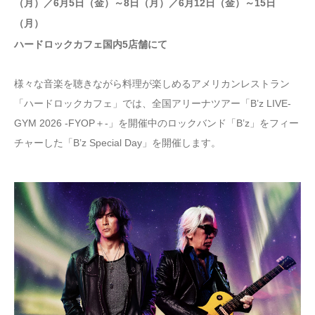
（月）／6月5日（金）～8日（月）／6月12日（金）～15日
（月）
ハードロックカフェ国内5店舗にて
様々な音楽を聴きながら料理が楽しめるアメリカンレストラン
「ハードロックカフェ」では、全国アリーナツアー「B’z LIVE-
GYM 2026 -FYOP＋-」を開催中のロックバンド「B’z」をフィー
チャーした「B’z Special Day」を開催します。