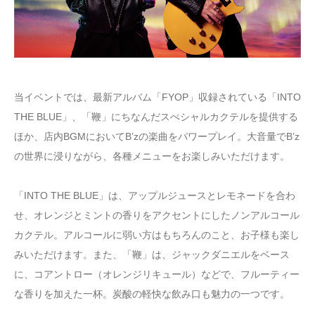
当イベントでは、最新アルバム「FYOP」収録されている「INTO
THE BLUE」、「鞭」にちなんだスぺシャルカクテルを提供する
ほか、店内BGMにおいてBʼzの楽曲をパワープレイ。大音量でBʼz
の世界に浸りながら、各種メニューをお楽しみいただけます。
「INTO THE BLUE」は、アップルジュースとレモネードを合わ
せ、オレンジとミントの香りをアクセントにしたノンアルコール
カクテル。アルコールに弱い方はもちろんのこと、お子様も楽し
みいただけます。また、「鞭」は、ジャックダニエルをベース
に、コアントロー（オレンジリキュール）などで、フルーティー
な香りを加えた一杯。炭酸の軽快な飲み口も魅力の一つです。