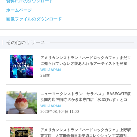
資料PDFのダウンロード
ホームページ
画像ファイルのダウンロード
その他のリリース
アメリカンレストラン「ハードロックカフェ」まだ世
に知られていない才能あふれるアーティストを発掘！
「Hard Rock Rising」
WDI JAPAN
2日前
ニューヨークレストラン「サラベス」 BASEGATE横
浜関内店 吉祥寺のかき氷専門店「氷屋ぴぃす」とコラ
ボ、2期にわけてスペシャルセットを販売
WDI JAPAN
2026年08月04日 11:00
アメリカンレストラン「ハードロックカフェ」上野駅
東京店「大英博物館日本美術コレクション 百花繚乱～