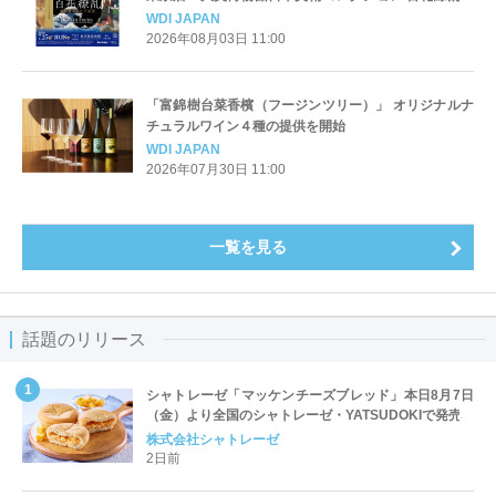
海を越えた江戸絵画」とコラボ
WDI JAPAN
2026年08月03日 11:00
「富錦樹台菜香檳（フージンツリー）」 オリジナルナ
チュラルワイン４種の提供を開始
WDI JAPAN
2026年07月30日 11:00
一覧を見る
話題のリリース
シャトレーゼ「マッケンチーズブレッド」本日8月7日
（金）より全国のシャトレーゼ・YATSUDOKIで発売
株式会社シャトレーゼ
2日前