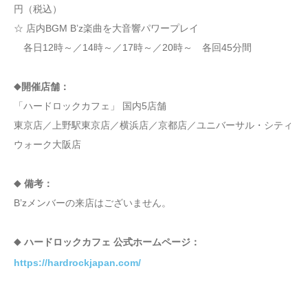
円（税込）
☆ 店内BGM B’z楽曲を大音響パワープレイ
各日12時～／14時～／17時～／20時～ 各回45分間
◆
開催店舗：
「ハードロックカフェ」 国内5店舗
東京店／上野駅東京店／横浜店／京都店／ユニバーサル・シティ
ウォーク大阪店
◆
備考：
B’zメンバーの来店はございません。
◆
ハードロックカフェ 公式ホームページ：
https://hardrockjapan.com/