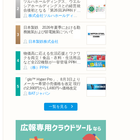
ツルハホールディングス、ウエル
シアホールディングスとの経営統
合後初となる「第26回JAPANドラ
ッグストアショー」に出展
株式会社ツルハホールディングス
日本製鉄 2026年夏季における勤
務施策および節電施策について
日本製鉄株式会社
物価高に応える生活応援とワクワ
クを両立！食品・衣料・生活用品
など全222種類が一挙登場 PPIHグ
ループ「夏福袋」＆セール 8月6日
（株）PPIH
(木)より順次スタート
「glo™ Hyper Pro」、8月3日より
メーカー希望小売価格を改定 現行
の2,980円から1,480円へ価格改定
BATジャパン
一覧を見る