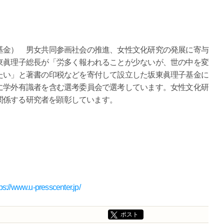
基金） 男女共同参画社会の推進、女性文化研究の発展に寄与
東眞理子総長が「労多く報われることが少ないが、世の中を変
たい」と著書の印税などを寄付して設立した坂東眞理子基金に
に学外有識者を含む選考委員会で選考しています。女性文化研
関係する研究者を顕彰しています。
tps://www.u-presscenter.jp/
ポスト