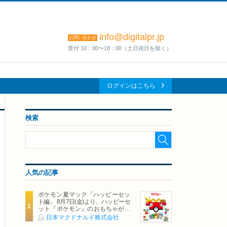
info@digitalpr.jp
お問い合わせ
受付 10：00〜18：00（土日祝日を除く）
ログインはこちら
検索
人気の記事
ポケモン夏マック「ハッピーセッ
ト編」 8月7日(金)より、ハッピーセ
ット『ポケモン』のおもちゃが期
間限定登場
日本マクドナルド株式会社