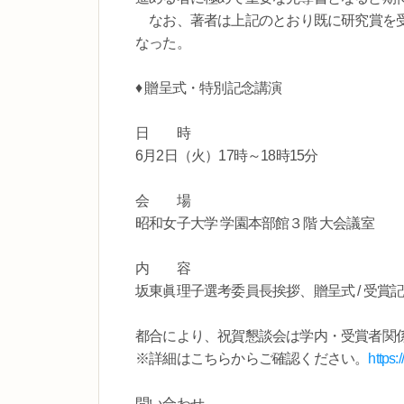
なお、著者は上記のとおり既に研究賞を受
なった。
♦ 贈呈式・特別記念講演
日 時
6月2日（火）17時～18時15分
会 場
昭和女子大学 学園本部館３階 大会議室
内 容
坂東眞理子選考委員長挨拶、贈呈式 / 受賞
都合により、祝賀懇談会は学内・受賞者関
※詳細はこちらからご確認ください。
https:
問い合わせ