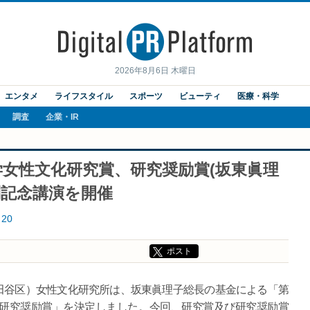
2026年8月6日 木曜日
エンタメ
ライフスタイル
スポーツ
ビューティ
医療・科学
調査
企業・IR
学女性文化研究賞、研究奨励賞(坂東眞理
特別記念講演を開催
20
ポスト
谷区）女性文化研究所は、坂東眞理子総長の基金による「第
に研究奨励賞」を決定しました。今回、研究賞及び研究奨励賞