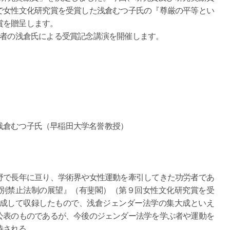
で女性文化研究賞を受賞した浅倉むつ子氏の『尊厳の平等とい
賞を贈呈します。
賞者の浅倉氏による受賞記念講演を開催します。
浅倉むつ子氏（早稲田大学名誉教授）
で長年に亘り、学術界や女性運動を牽引してきた功労者であ
差別禁止法制の展望』（有斐閣）（第９回女性文化研究賞を受
構成して収録したもので、浅倉ジェンダー法学の集大成といえ
公表のものであるが、今後のジェンダー法学を学ぶ者や運動を
待される。