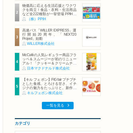
物価高に応える生活応援とワクワ
クを両立！食品・衣料・生活用品
など全222種類が一挙登場 PPIHグ
ループ「夏福袋」＆セール 8月6日
（株）PPIH
(木)より順次スタート
高速バス「WILLER EXPRESS」運
行開始20周年、「NEXT20
Project」始動
WILLER株式会社
McCaféの人気レギュラー商品フラ
ッペ＆スムージーが初のリニュー
アル！「クッキー＆クリームチョ
コフラッペ」「マンゴースムージ
日本マクドナルド株式会社
ー」8月5日（水）から販売開始
【キル フェ ボン】FIG fair プチプチ
とした食感、とろける甘さ、イチ
ジクの魅力をたっぷりと。新作を
含め、イチジク尽くしの全4種が登
キルフェボン株式会社
場8月20日（木）スタート
一覧を見る
カテゴリ