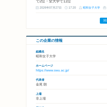
で2位・全大学で11位
2026年07月27日
17:20
昭和女子大学
関
この企業の情報
組織名
昭和女子大学
ホームページ
https://www.swu.ac.jp/
代表者
金尾 朗
上場
非上場