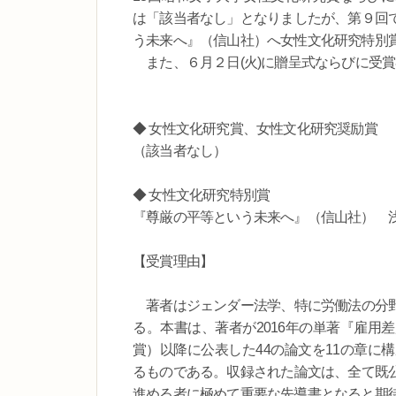
は「該当者なし」となりましたが、第９回
う未来へ』（信山社）へ女性文化研究特別
また、６月２日(火)に贈呈式ならびに受
◆ 女性文化研究賞、女性文化研究奨励賞
（該当者なし）
◆ 女性文化研究特別賞
『尊厳の平等という未来へ』（信山社） 
【受賞理由】
著者はジェンダー法学、特に労働法の分野
る。本書は、著者が2016年の単著『雇用
賞）以降に公表した44の論文を11の章に
るものである。収録された論文は、全て既
進める者に極めて重要な先導書となると期