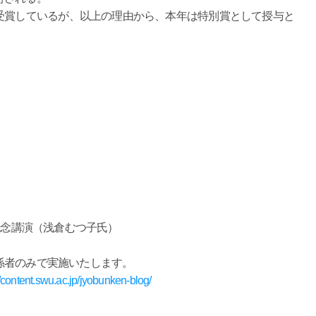
賞しているが、以上の理由から、本年は特別賞として授与と
記念講演（浅倉むつ子氏）
係者のみで実施いたします。
//content.swu.ac.jp/jyobunken-blog/