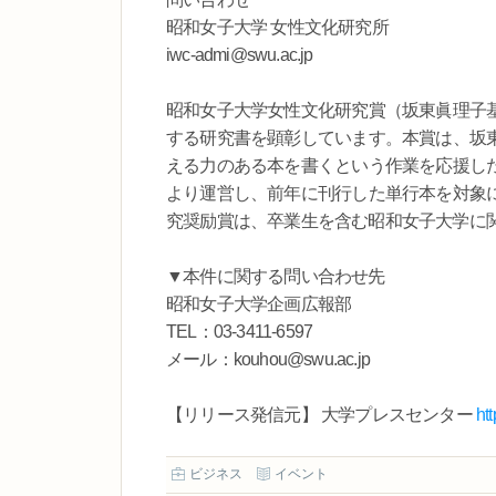
昭和女子大学 女性文化研究所
iwc-admi@swu.ac.jp
昭和女子大学女性文化研究賞（坂東眞理子
する研究書を顕彰しています。本賞は、坂
える力のある本を書くという作業を応援し
より運営し、前年に刊行した単行本を対象
究奨励賞は、卒業生を含む昭和女子大学に
▼本件に関する問い合わせ先
昭和女子大学企画広報部
TEL：03-3411-6597
メール：kouhou@swu.ac.jp
【リリース発信元】 大学プレスセンター
ht
ビジネス
イベント