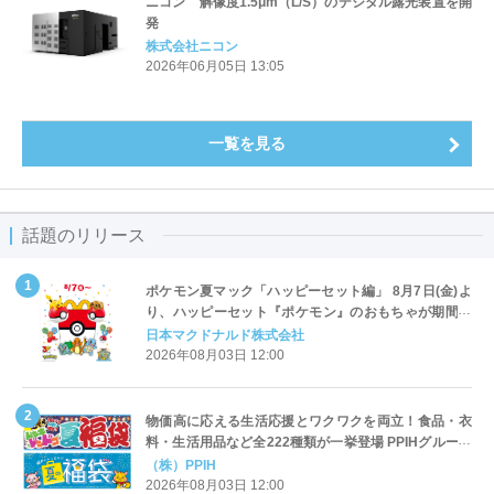
ニコン 解像度1.5μm（L/S）のデジタル露光装置を開
発
株式会社ニコン
2026年06月05日 13:05
一覧を見る
話題のリリース
ポケモン夏マック「ハッピーセット編」 8月7日(金)よ
り、ハッピーセット『ポケモン』のおもちゃが期間限
定登場
日本マクドナルド株式会社
2026年08月03日 12:00
物価高に応える生活応援とワクワクを両立！食品・衣
料・生活用品など全222種類が一挙登場 PPIHグループ
「夏福袋」＆セール 8月6日(木)より順次スタート
（株）PPIH
2026年08月03日 12:00