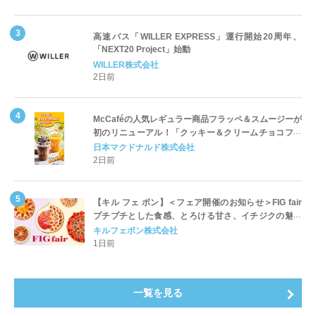
高速バス「WILLER EXPRESS」運行開始20周年、
「NEXT20 Project」始動
WILLER株式会社
2日前
McCaféの人気レギュラー商品フラッペ＆スムージーが
初のリニューアル！「クッキー＆クリームチョコフラ
ッペ」「マンゴースムージー」8月5日（水）から販売
日本マクドナルド株式会社
開始
2日前
【キル フェ ボン】＜フェア開催のお知らせ＞FIG fair
プチプチとした食感、とろける甘さ、イチジクの魅力
をたっぷりと。新作を含め、イチジク尽くしの全4種が
キルフェボン株式会社
登場8月20日（木）スタート
1日前
一覧を見る