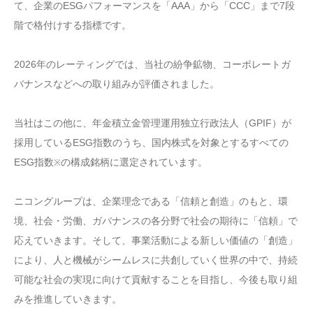
て、企業のESGパフォーマンスを「AAA」から「CCC」まで7段
階で格付けする指標です。
2026年のレーティングでは、当社の紛争鉱物、コーポレートガ
バナンスなどへの取り組みが評価されました。
当社はこの他に、年金積立金管理運用独立行政法人（GPIF）が
採用しているESG指数のうち、国内株式を対象とするすべての
ESG指数
の構成銘柄に選定されています。
※
ニコングループは、企業理念である「信頼と創造」のもと、環
境、社会・労働、ガバナンスの各分野で社会の期待に「信頼」で
応えていきます。そして、事業活動による新しい価値の「創造」
により、人と機械がシームレスに共創していく世界の中で、持続
可能な社会の実現に向けて貢献することを目指し、今後も取り組
みを推進していきます。