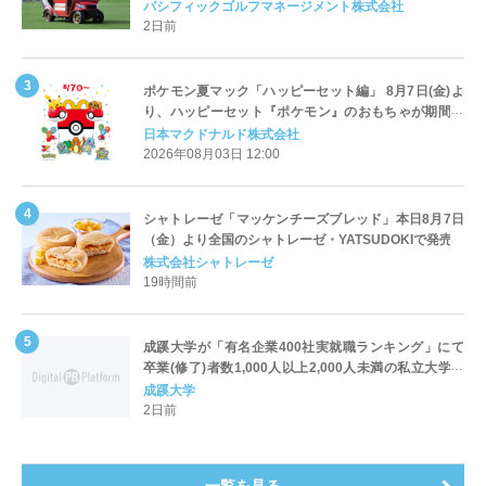
Cart（エアコンカート）」導入 | ＰＧＭ
パシフィックゴルフマネージメント株式会社
2日前
ポケモン夏マック「ハッピーセット編」 8月7日(金)よ
り、ハッピーセット『ポケモン』のおもちゃが期間限
定登場
日本マクドナルド株式会社
2026年08月03日 12:00
シャトレーゼ「マッケンチーズブレッド」本日8月7日
（金）より全国のシャトレーゼ・YATSUDOKIで発売
株式会社シャトレーゼ
19時間前
成蹊大学が「有名企業400社実就職ランキング」にて
卒業(修了)者数1,000人以上2,000人未満の私立大学で
全国第1位を獲得！～実就職率は26.5%（前年比＋
成蹊大学
4.3pt）に伸長、東京の私立大学でも10位にランクイン
2日前
～
一覧を見る