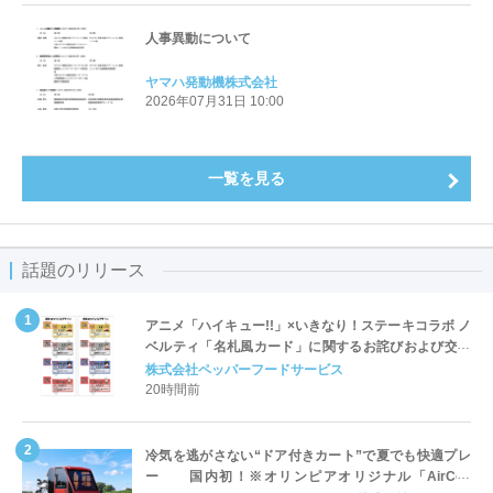
人事異動について
ヤマハ発動機株式会社
2026年07月31日 10:00
一覧を見る
話題のリリース
アニメ「ハイキュー!!」×いきなり！ステーキコラボ ノ
ベルティ「名札風カード」に関するお詫びおよび交換
対応についてのご案内
株式会社ペッパーフードサービス
20時間前
冷気を逃がさない“ドア付きカート”で夏でも快適プレ
ー 国内初！※オリンピアオリジナル「AirCon