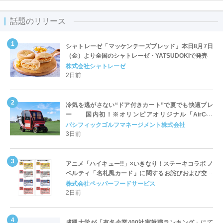
話題のリリース
シャトレーゼ「マッケンチーズブレッド」本日8月7日
（金）より全国のシャトレーゼ・YATSUDOKIで発売
株式会社シャトレーゼ
2日前
冷気を逃がさない“ドア付きカート”で夏でも快適プレ
ー 国内初！※オリンピアオリジナル「AirCon
Cart（エアコンカート）」導入 | ＰＧＭ
パシフィックゴルフマネージメント株式会社
3日前
アニメ「ハイキュー!!」×いきなり！ステーキコラボ ノ
ベルティ「名札風カード」に関するお詫びおよび交換
対応についてのご案内
株式会社ペッパーフードサービス
2日前
成蹊大学が「有名企業400社実就職ランキング」にて