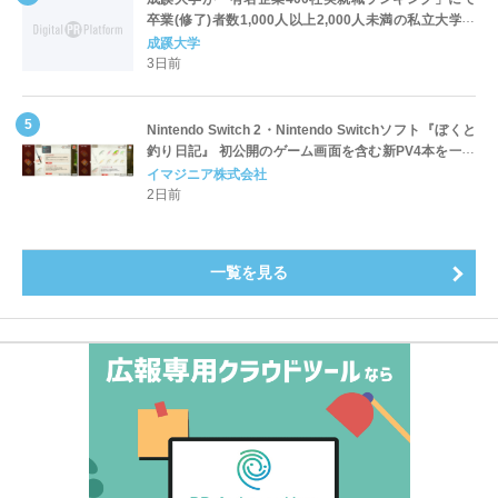
卒業(修了)者数1,000人以上2,000人未満の私立大学で
全国第1位を獲得！～実就職率は26.5%（前年比＋
成蹊大学
4.3pt）に伸長、東京の私立大学でも10位にランクイン
3日前
～
Nintendo Switch 2・Nintendo Switchソフト『ぼくと
釣り日記』 初公開のゲーム画面を含む新PV4本を一挙
公開！
イマジニア株式会社
2日前
一覧を見る