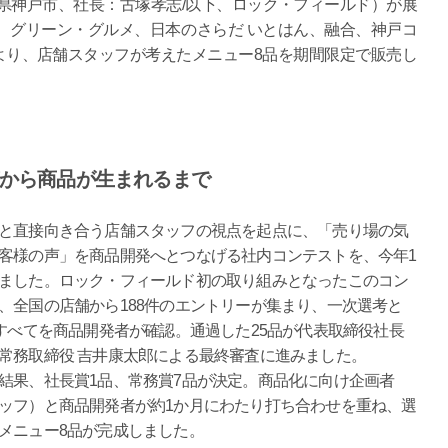
県神戸市、社長：古塚孝志/以下、ロック・フィールド）が展
、グリーン・グルメ、日本のさらだ いとはん、融合、神戸コ
より、店舗スタッフが考えたメニュー8品を期間限定で販売し
から商品が生まれるまで
と直接向き合う店舗スタッフの視点を起点に、「売り場の気
客様の声」を商品開発へとつなげる社内コンテストを、今年1
ました。ロック・フィールド初の取り組みとなったこのコン
、全国の店舗から188件のエントリーが集まり、一次選考と
件すべてを商品開発者が確認。通過した25品が代表取締役社長
常務取締役 吉井康太郎による最終審査に進みました。
結果、社長賞1品、常務賞7品が決定。商品化に向け企画者
ッフ）と商品開発者が約1か月にわたり打ち合わせを重ね、選
メニュー8品が完成しました。