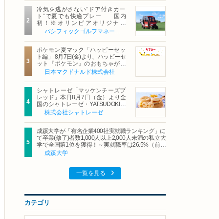
冷気を逃がさない“ドア付きカー
ト”で夏でも快適プレー 国内
初！※オリンピアオリジナル
「AirCon Cart（エアコンカー
パシフィックゴルフマネージメント株式会社
ト）」導入 | ＰＧＭ
ポケモン夏マック「ハッピーセッ
ト編」 8月7日(金)より、ハッピーセ
ット『ポケモン』のおもちゃが期
間限定登場
日本マクドナルド株式会社
シャトレーゼ「マッケンチーズブ
レッド」本日8月7日（金）より全
国のシャトレーゼ・YATSUDOKIで
発売
株式会社シャトレーゼ
成蹊大学が「有名企業400社実就職ランキング」に
て卒業(修了)者数1,000人以上2,000人未満の私立大
学で全国第1位を獲得！～実就職率は26.5%（前年
比＋4.3pt）に伸長、東京の私立大学でも10位にラ
成蹊大学
ンクイン～
一覧を見る
カテゴリ