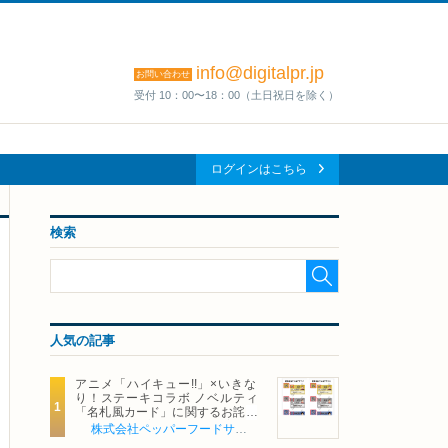
info@digitalpr.jp
お問い合わせ
受付 10：00〜18：00（土日祝日を除く）
ログインはこちら
検索
人気の記事
アニメ「ハイキュー!!」×いきな
り！ステーキコラボ ノベルティ
「名札風カード」に関するお詫び
および交換対応についてのご案内
株式会社ペッパーフードサービス