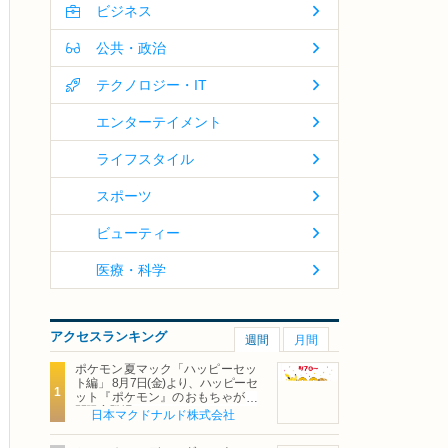
ビジネス
公共・政治
テクノロジー・IT
エンターテイメント
ライフスタイル
スポーツ
ビューティー
医療・科学
アクセスランキング
週間
月間
ポケモン夏マック「ハッピーセッ
ト編」 8月7日(金)より、ハッピーセ
ット『ポケモン』のおもちゃが期
間限定登場
日本マクドナルド株式会社