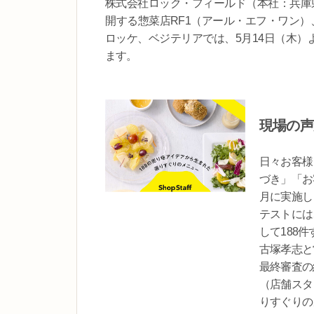
株式会社ロック・フィールド（本社：兵庫
開する惣菜店RF1（アール・エフ・ワン）
ロッケ、ベジテリアでは、5月14日（木）
ます。
現場の声
日々お客様
づき」「お
月に実施し
テストには
して188
古塚孝志と
最終審査の
（店舗スタ
りすぐりの