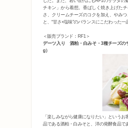
した。また、若い世代にもRF1のサラダの
チキン」から着想。香ばしく焼き上げたチ
さ、クリームチーズのコクを加え、やみつき
と、“甘さ×塩味”のバランスにこだわった一
＜販売ブランド：RF1＞
デーツ入り 酒粕・白みそ・3種チーズのサ
g）
「楽しみながら健康になりたい」というお
品である酒粕・白みそと、洋の発酵食品で