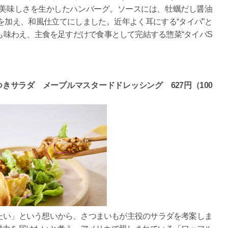
美味しさを生かしたハンバーグ。ソースには、牡蠣だし醤油
加え、和風仕立てにしました。近年よく耳にする“タイパ”と
味わえ、主食を足すだけで食事として完結する惣菜“タイパS
きサラダ メープルマスタードドレッシング 627円（100
たい」という想いから、さつまいもが主役のサラダを考案しま