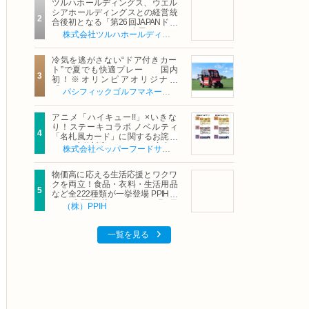
ツルハホールディングス、ウエル
シアホールディングスとの経営統
合後初となる「第26回JAPANドラ
ッグストアショー」に出展
株式会社ツルハホールディングス
冷気を逃がさない“ドア付きカー
ト”で夏でも快適プレー 国内
初！※オリンピアオリジナル
「AirCon Cart（エアコンカー
パシフィックゴルフマネージメント株式会社
ト）」導入 | ＰＧＭ
アニメ「ハイキュー!!」×いきな
り！ステーキコラボ ノベルティ
「名札風カード」に関するお詫び
および交換対応についてのご案内
株式会社ペッパーフードサービス
物価高に応える生活応援とワクワ
クを両立！食品・衣料・生活用品
など全222種類が一挙登場 PPIHグ
ループ「夏福袋」＆セール 8月6日
（株）PPIH
(木)より順次スタート
一覧を見る