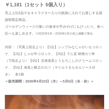
￥1,181（1セット 5個入り）
売上上位5品※をキャラクター入りの紙袋に入れてお渡しする感
謝祭限定商品。
ゴールデンウィークの集いの食卓や手みやげにもぴったり。食べ
比べも楽しめます。
※2025年5月～2026年2月の売上個数で算出
内容：（写真上段左より）【1位】シンプルなじゃがいもコロッ
ケ、【2位】じゃが牛コロッケ、【3位】でら旨 味噌カツ串
（下段左より）【4位】北海道産とうもろこしのクリームコロッ
ケ、【5位】海老と帆立のカツ（マイルドタルタルソース付
き） 各1個
＜販売期間：2026年4月23日（木）～5月6日（水・休）＞