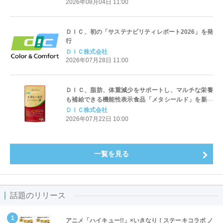
2026年08月04日 11:00
ＤＩＣ、初の「サステナビリティレポート2026」を発
行
ＤＩＣ株式会社
2026年07月28日 11:00
ＤＩＣ、脂肪、体重減少をサポートし、マルチな栄養
も補給できる機能性表示食品「メタシールド」を新発
売
ＤＩＣ株式会社
2026年07月22日 10:00
一覧を見る
話題のリリース
アニメ「ハイキュー!!」×いきなり！ステーキコラボ ノ