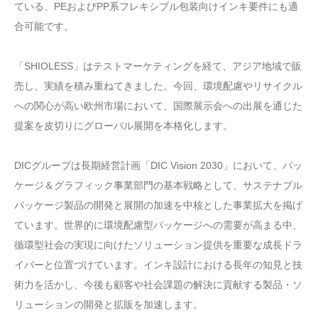
ている、PEおよびPP系フレキシブル包装向けインキ要件にも適
合可能です。
「SHIOLESS」はテストマーケティングを経て、アジア地域で販
売し、実績を積み重ねてきました。今回、環境配慮やリサイクル
への関心が高い欧州市場において、国際展示会への出展を通じた
提案を皮切りにグローバル展開を本格化します。
DICグループは長期経営計画「DIC Vision 2030」において、パッ
ケージ＆グラフィック事業部門の基本戦略として、サステナブル
パッケージ製品の開発と展開の加速を中核とした事業拡大を掲げ
ています。世界的に環境配慮型パッケージへの需要が高まる中、
循環型社会の実現に向けたソリューション提供を重要な成長ドラ
イバーと位置づけています。インキ設計における長年の知見と技
術力を活かし、今後も顧客や社会課題の解決に貢献する製品・ソ
リューションの開発と拡販を加速します。