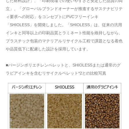
した材料設計」、「印刷現場での使いやすさと安定した品質の両
立」、「グローバルブランドオーナーが推進するサステナビリテ
ィ要求への対応」をコンセプトにPVCフリーインキ
「SHIOLESS」を開発しました。「SHIOLESS」は、従来の汎用
インキと同等以上の印刷品質とラミネート性能を維持しながら、
プラスチック包装のマテリアルリサイクル工程で課題となる着色
や品質低下に配慮した設計を採用しています。
■バージンポリエチレンペレットと、SHIOLESSまたは通常のグ
ラビアインキを含むリサイクルペレット*2との比較写真