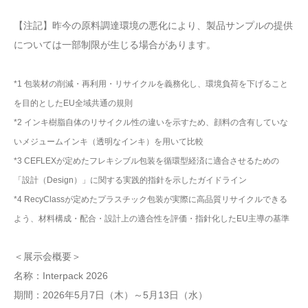
【注記】昨今の原料調達環境の悪化により、製品サンプルの提供
については一部制限が生じる場合があります。
*1 包装材の削減・再利用・リサイクルを義務化し、環境負荷を下げること
を目的としたEU全域共通の規則
*2 インキ樹脂自体のリサイクル性の違いを示すため、顔料の含有していな
いメジュームインキ（透明なインキ）を用いて比較
*3 CEFLEXが定めたフレキシブル包装を循環型経済に適合させるための
「設計（Design）」に関する実践的指針を示したガイドライン
*4 RecyClassが定めたプラスチック包装が実際に高品質リサイクルできる
よう、材料構成・配合・設計上の適合性を評価・指針化したEU主導の基準
＜展示会概要＞
名称：Interpack 2026
期間：2026年5月7日（木）～5月13日（水）