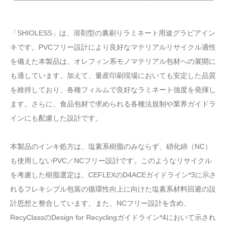
「SHIOLESS」は、溶剤型の裏刷りラミネート用途グラビアイン
キです。PVCフリー設計により良好なマテリアルリサイクル適性
を備えた本製品は、オレフィン系モノマテリアル包材への展開に
も適しています。加えて、量産印刷現場においても安定した品質
を維持しており、各種フィルムで良好なラミネート強度を発揮し
ます。さらに、食品包材で求められる各種法規制や業界ガイドラ
インにも配慮した設計です。
本製品のインキ処方は、塩素系樹脂のみならず、硝化綿（NC）
も使用しないPVC／NCフリー設計です。このようなリサイクル
を考慮した樹脂選定は、CEFLEXのD4ACEガイドライン*3に示さ
れるフレキシブル包装の循環性向上に向けた塩素系材料回避の設
計思想と整合しています。また、NCフリー設計を含め、
RecyClassのDesign for Recyclingガイドライン*4において示され