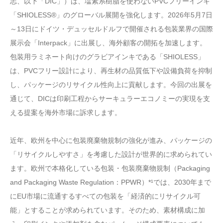
志、以下「DIC」）は、塩素系樹脂を使わないPVCフリーインキ
「SHIOLESS®」のグローバル展開を強化します。2026年5月7日
～13日にドイツ・デュッセルドルフで開催される包装業界の国際
展示会「Interpack」に出展し、海外顧客の開拓を加速します。
包装用ラミネート向けのグラビアインキである「SHIOLESS」
は、PVCフリー設計により、再生材の品質低下や設備負荷を抑制
し、パッケージのリサイクル性向上に貢献します。今回の出展を
通じて、DICは印刷工程からサーキュラーエコノミーの実現を支
える提案を海外市場に訴求します。
近年、欧州を中心に包装廃棄物規制の強化が進み、パッケージの
「リサイクルしやすさ」を考慮した設計が世界的に求められてい
ます。欧州で本格化している包装・包装廃棄物規制（Packaging
and Packaging Waste Regulation：PPWR）*¹では、2030年まで
にEU市場に流通するすべての包装を「経済的にリサイクル可
能」とすることが求められています。そのため、素材構成に加