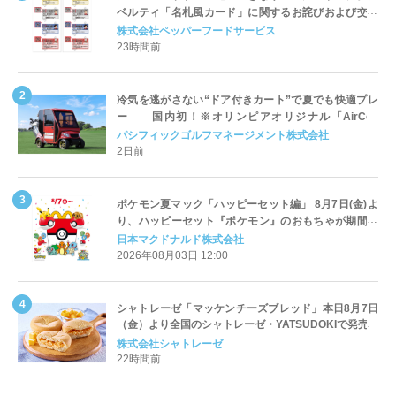
ベルティ「名札風カード」に関するお詫びおよび交換
対応についてのご案内
株式会社ペッパーフードサービス
23時間前
冷気を逃がさない“ドア付きカート”で夏でも快適プレ
ー 国内初！※オリンピアオリジナル「AirCon
Cart（エアコンカート）」導入 | ＰＧＭ
パシフィックゴルフマネージメント株式会社
2日前
ポケモン夏マック「ハッピーセット編」 8月7日(金)よ
り、ハッピーセット『ポケモン』のおもちゃが期間限
定登場
日本マクドナルド株式会社
2026年08月03日 12:00
シャトレーゼ「マッケンチーズブレッド」本日8月7日
（金）より全国のシャトレーゼ・YATSUDOKIで発売
株式会社シャトレーゼ
22時間前