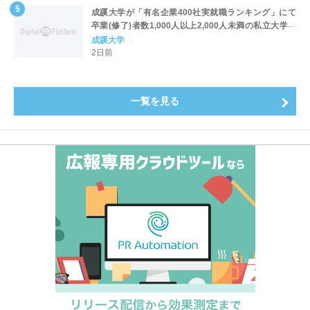
成蹊大学が「有名企業400社実就職ランキング」にて
卒業(修了)者数1,000人以上2,000人未満の私立大学で
全国第1位を獲得！～実就職率は26.5%（前年比＋
成蹊大学
4.3pt）に伸長、東京の私立大学でも10位にランクイン
2日前
～
一覧を見る