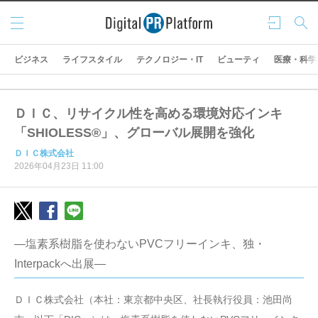
メニ
ログ
検索
ュー
イン
ビジネス
ライフスタイル
テクノロジー・IT
ビューティ
医療・科学
ＤＩＣ、リサイクル性を高める環境対応インキ
「SHIOLESS®」、グローバル展開を強化
ＤＩＣ株式会社
2026年04月23日 11:00
—塩素系樹脂を使わないPVCフリーインキ、独・
Interpackへ出展—
ＤＩＣ株式会社（本社：東京都中央区、社長執行役員：池田尚