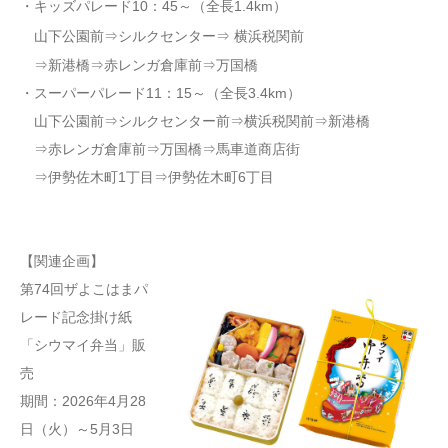
・キッズパレード10：45～（全長1.4km）
山下公園前⇒シルクセンター⇒ 横浜税関前
⇒新港橋⇒赤レンガ倉庫前⇒万国橋
・スーパーパレード11：15～（全長3.4km）
山下公園前⇒シルクセンター前⇒横浜税関前⇒新港橋
⇒赤レンガ倉庫前⇒万国橋⇒馬車道商店街
⇒伊勢佐木町1丁目⇒伊勢佐木町6丁目
【関連企画】
第74回ザよこはまパ
レード記念掛け紙
「シウマイ弁当」販
売
期間：2026年4月28
日（火）～5月3日