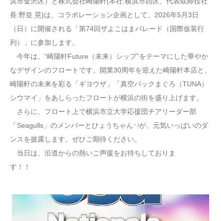
浜市金沢区）と株式会社崎陽軒(本社:横浜市西区、代表取締役社
長:野並 晃)は、コラボレーション企画として、2026年5月3日
（日）に開催される「第74回ザよこはまパレード（国際仮装行
列）」に参加します。
今年は、“崎陽軒Future（未来）シップ”をテーマにした華やか
なデザインのフロートです。開業30周年を迎えた崎陽軒本店と、
崎陽軒の未来を彩る「ギヨウザ」「真空パックまぐろ（TUNA）
シウマイ」をあしらったフロートが横浜の街を盛り上げます。
さらに、フロート上で横浜市立大学応援団チアリーダー部
「Seagulls」のメンバーとひょうちゃん
が、元気いっぱいのダ
＊2
ンスを披露します。ぜひご期待ください。
当日は、沿道からの熱いご声援をお待ちしておりま
す！！