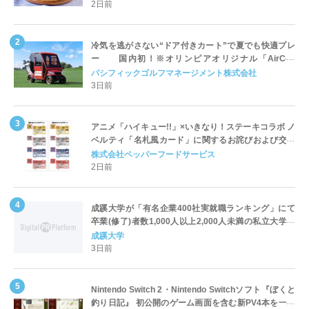
2日前
冷気を逃がさない“ドア付きカート”で夏でも快適プレ
ー 国内初！※オリンピアオリジナル「AirCon
Cart（エアコンカート）」導入 | ＰＧＭ
パシフィックゴルフマネージメント株式会社
3日前
アニメ「ハイキュー!!」×いきなり！ステーキコラボ ノ
ベルティ「名札風カード」に関するお詫びおよび交換
対応についてのご案内
株式会社ペッパーフードサービス
2日前
成蹊大学が「有名企業400社実就職ランキング」にて
卒業(修了)者数1,000人以上2,000人未満の私立大学で
全国第1位を獲得！～実就職率は26.5%（前年比＋
成蹊大学
4.3pt）に伸長、東京の私立大学でも10位にランクイン
3日前
～
Nintendo Switch 2・Nintendo Switchソフト『ぼくと
釣り日記』 初公開のゲーム画面を含む新PV4本を一挙