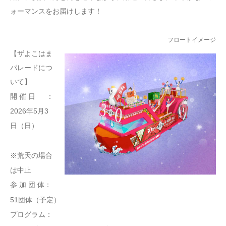
ォーマンスをお届けします！
フロートイメージ
【ザよこはま
パレードにつ
いて】
開 催 日 ：
2026年5月3
日（日）
※荒天の場合
は中止
参 加 団 体：
51団体（予定）
プログラム：