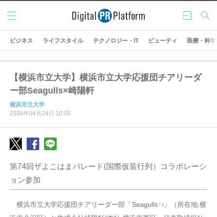
メニ
ログ
検索
ュー
イン
ビジネス
ライフスタイル
テクノロジー・IT
ビューティ
医療・科学
【横浜市立大学】横浜市立大学応援団チアリーダ
ー部Seagulls×崎陽軒
横浜市立大学
2026年04月24日 10:00
第74回ザよこはまパレード(国際仮装行列）コラボレーシ
ョン参加
横浜市立大学応援団チアリーダー部「Seagulls
」（所在地:横
＊1