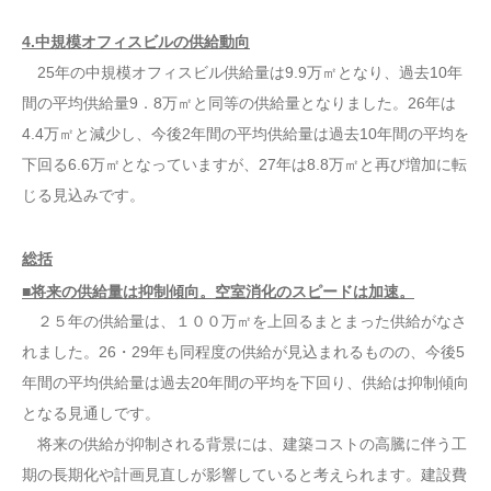
4.中規模オフィスビルの供給動向
25年の中規模オフィスビル供給量は9.9万㎡となり、過去10年
間の平均供給量9．8万㎡と同等の供給量となりました。26年は
4.4万㎡と減少し、今後2年間の平均供給量は過去10年間の平均を
下回る6.6万㎡となっていますが、27年は8.8万㎡と再び増加に転
じる見込みです。
総括
■将来の供給量は抑制傾向。空室消化のスピードは加速。
２５年の供給量は、１００万㎡を上回るまとまった供給がなさ
れました。26・29年も同程度の供給が見込まれるものの、今後5
年間の平均供給量は過去20年間の平均を下回り、供給は抑制傾向
となる見通しです。
将来の供給が抑制される背景には、建築コストの高騰に伴う工
期の長期化や計画見直しが影響していると考えられます。建設費