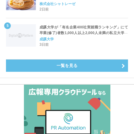
株式会社シャトレーゼ
2日前
成蹊大学が「有名企業400社実就職ランキング」にて
卒業(修了)者数1,000人以上2,000人未満の私立大学で
全国第1位を獲得！～実就職率は26.5%（前年比＋
成蹊大学
4.3pt）に伸長、東京の私立大学でも10位にランクイン
3日前
～
一覧を見る