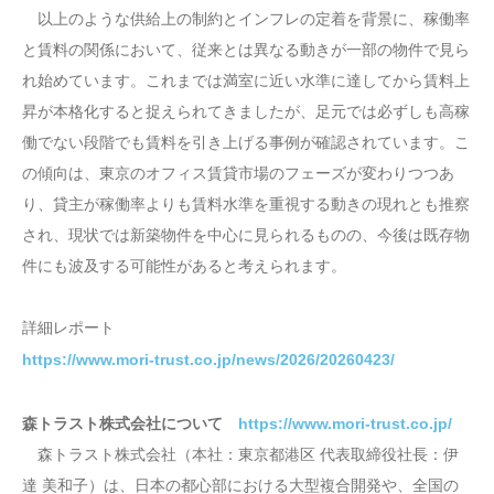
以上のような供給上の制約とインフレの定着を背景に、稼働率
と賃料の関係において、従来とは異なる動きが一部の物件で見ら
れ始めています。これまでは満室に近い水準に達してから賃料上
昇が本格化すると捉えられてきましたが、足元では必ずしも高稼
働でない段階でも賃料を引き上げる事例が確認されています。こ
の傾向は、東京のオフィス賃貸市場のフェーズが変わりつつあ
り、貸主が稼働率よりも賃料水準を重視する動きの現れとも推察
され、現状では新築物件を中心に見られるものの、今後は既存物
件にも波及する可能性があると考えられます。
詳細レポート
https://www.mori-trust.co.jp/news/2026/20260423/
森トラスト株式会社について
https://www.mori-trust.co.jp/
森トラスト株式会社（本社：東京都港区 代表取締役社長：伊
達 美和子）は、日本の都心部における大型複合開発や、全国の