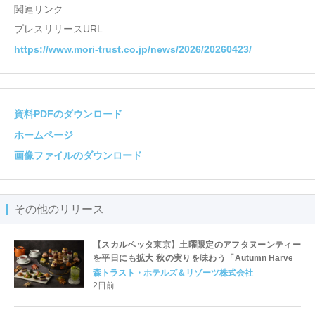
関連リンク
プレスリリースURL
https://www.mori-trust.co.jp/news/2026/20260423/
資料PDFのダウンロード
ホームページ
画像ファイルのダウンロード
その他のリリース
【スカルペッタ東京】土曜限定のアフタヌーンティー
を平日にも拡大 秋の実りを味わう「Autumn Harvest
Afternoon Tea」9月1日スタート
森トラスト・ホテルズ＆リゾーツ株式会社
2日前