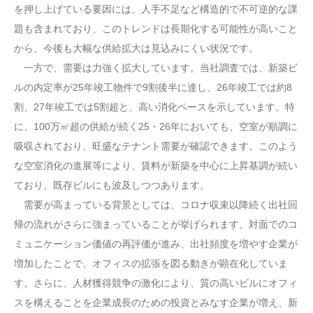
を押し上げている要因には、人手不足など構造的で不可逆的な課
題も含まれており、このトレンドは長期化する可能性が高いこと
から、今後も大幅な供給拡大は見込みにくい状況です。
一方で、需要は力強く拡大しています。当社調査では、新築ビ
ルの内定率が25年竣工物件で9割後半に達し、26年竣工では約8
割、27年竣工では5割超と、高い消化ペースを示しています。特
に、100万㎡超の供給が続く25・26年においても、空室が順調に
吸収されており、旺盛なテナント需要が確認できます。このよう
な空室消化の進展等により、賃料が新築を中心に上昇基調が続い
ており、既存ビルにも波及しつつあります。
需要が高まっている背景としては、コロナ収束以降続く出社回
帰の流れがさらに強まっていることが挙げられます。対面でのコ
ミュニケーション価値の再評価が進み、出社頻度を増やす企業が
増加したことで、オフィスの拡張を図る動きが顕在化していま
す。さらに、人材獲得競争の激化により、質の高いビルにオフィ
スを構えることを企業成長のための投資とみなす企業が増え、新