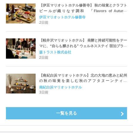
【伊豆マリオットホテル修善寺】 秋の味覚とクラフト
ビールが織りなす調和 「Flavors of Autumn
Harmony -Autumn Share Dinner-」を発売
伊豆マリオットホテル修善寺
2日前
【軽井沢マリオットホテル】 発酵と持続可能性をテー
マに、“自らも醸される” ウェルネスステイ 宿泊プラン
「Fermentation Journey」を発売
森トラスト株式会社
2日前
【南紀白浜マリオットホテル】北の大地の恵みと紀州
の秋の味覚を楽しむ秋のアフタヌーンティー
「Harvest Voyage Afternoon Tea ～北海道と和歌山
南紀白浜マリオットホテル
県が織りなす秋の味わい～」を発売
3日前
一覧を見る