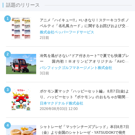
話題のリリース
アニメ「ハイキュー!!」×いきなり！ステーキコラボ ノ
ベルティ「名札風カード」に関するお詫びおよび交換
対応についてのご案内
株式会社ペッパーフードサービス
2日前
冷気を逃がさない“ドア付きカート”で夏でも快適プレ
ー 国内初！※オリンピアオリジナル「AirCon
Cart（エアコンカート）」導入 | ＰＧＭ
パシフィックゴルフマネージメント株式会社
3日前
ポケモン夏マック「ハッピーセット編」 8月7日(金)よ
り、ハッピーセット『ポケモン』のおもちゃが期間限
定登場
日本マクドナルド株式会社
2026年08月03日 12:00
シャトレーゼ「マッケンチーズブレッド」本日8月7日
（金）より全国のシャトレーゼ・YATSUDOKIで発売