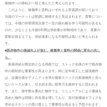
築物件への移転が一段と進んだと考えられます。
このように、稼働率と賃料はいずれも上昇基調が続いており、
当面のマーケットは堅調に推移すると見込まれます。需要につい
ては、今後の外部環境次第で一定の振れ幅を伴う可能性があるも
のの、少なくとも今後5年間は供給量が抑制傾向であり、需要の
変動を踏まえても、供給過多になる可能性は低いと考えられま
す。
■既存物件の価値向上が進む。稼働率と賃料の関係に変化の兆し
も。
新築供給が限定的となる局面では、ストック全体の中で既存物
件の相対的な重要性が高まります。特に近年竣工した築浅物件
は、設備仕様やアメニティ水準が最新スペックの新築物件と劣ら
ないケースが多く、引き続き高い競争力を維持すると思われま
す。また、築年数を重ねた物件でも、リニューアルにより価値を
高めた物件は同様に存在感を増しており、高付加価値オフィスを
求めるテナントの受け皿として重要性が高まると予想されます。