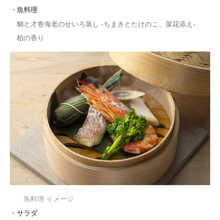
・魚料理
鯛と才巻海老のせいろ蒸し -ちまきとたけのこ、菜花添え-
柏の香り
魚料理 イメージ
・サラダ