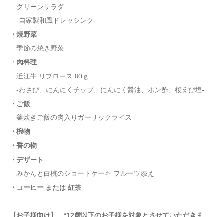
グリーンサラダ
-自家製和風ドレッシング-
・焼野菜
季節の焼き野菜
・肉料理
近江牛 リブロース 80ｇ
-わさび、にんにくチップ、にんにく醤油、ポン酢、桜えび塩-
・ご飯
釜炊きご飯の肉入りガーリックライス
・椀物
・香の物
・デザート
みかんと白桃のショートケーキ フルーツ添え
・コーヒー または 紅茶
【お子様向け】 *12歳以下のお子様を対象とさせていただきま