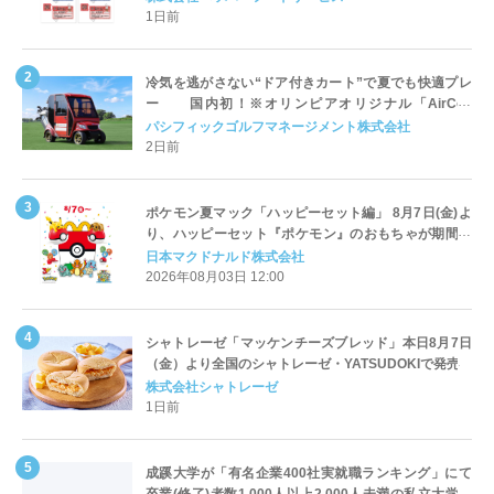
1日前
冷気を逃がさない“ドア付きカート”で夏でも快適プレ
ー 国内初！※オリンピアオリジナル「AirCon
Cart（エアコンカート）」導入 | ＰＧＭ
パシフィックゴルフマネージメント株式会社
2日前
ポケモン夏マック「ハッピーセット編」 8月7日(金)よ
り、ハッピーセット『ポケモン』のおもちゃが期間限
定登場
日本マクドナルド株式会社
2026年08月03日 12:00
シャトレーゼ「マッケンチーズブレッド」本日8月7日
（金）より全国のシャトレーゼ・YATSUDOKIで発売
株式会社シャトレーゼ
1日前
成蹊大学が「有名企業400社実就職ランキング」にて
卒業(修了)者数1,000人以上2,000人未満の私立大学で