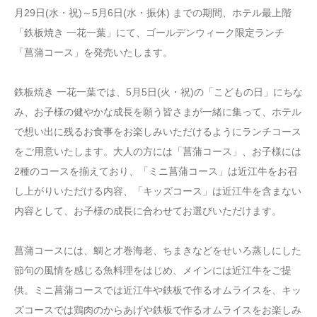
月29日(水・祝)～5月6日(水・振休) までの期間、ホテル最上階
「鉄板焼き 一花一葉」にて、ゴールデンウィーク限定ランチ
「菖蒲コース」を発売いたします。
鉄板焼き 一花一葉では、5月5日(火・祝)の「こどもの日」にちな
み、お子様の健やかな成長を願う皆さまが一緒に集って、ホテル
で想い出に残るお食事をお楽しみいただけるようにランチコース
をご用意いたします。大人の方には「菖蒲コース」、お子様には
2種のコースを揃えており、「ミニ菖蒲コース」は近江牛をお召
し上がりいただける内容、「キッズコース」は近江牛を含まない
内容として、お子様の成長に合わせてお選びいただけます。
菖蒲コースには、鯛と才巻海老、ちまきなどをせいろ蒸しにした
節句の風情を感じる魚料理をはじめ、メインには近江牛をご提
供。ミニ菖蒲コースでは近江牛や鉄板で作るオムライスを、キッ
ズコースでは鶏肉のからあげや鉄板で作るオムライスをお楽しみ