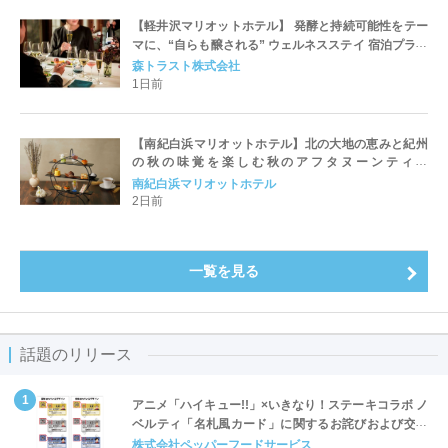
【軽井沢マリオットホテル】 発酵と持続可能性をテー
マに、“自らも醸される” ウェルネスステイ 宿泊プラン
「Fermentation Journey」を発売
森トラスト株式会社
1日前
【南紀白浜マリオットホテル】北の大地の恵みと紀州
の秋の味覚を楽しむ秋のアフタヌーンティー
「Harvest Voyage Afternoon Tea ～北海道と和歌山
南紀白浜マリオットホテル
県が織りなす秋の味わい～」を発売
2日前
一覧を見る
話題のリリース
アニメ「ハイキュー!!」×いきなり！ステーキコラボ ノ
ベルティ「名札風カード」に関するお詫びおよび交換
対応についてのご案内
株式会社ペッパーフードサービス