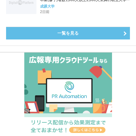
全国第1位を獲得！～実就職率は26.5%（前年比＋
成蹊大学
4.3pt）に伸長、東京の私立大学でも10位にランクイン
2日前
～
一覧を見る