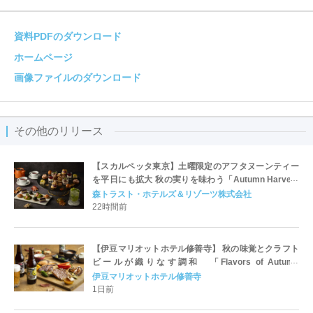
資料PDFのダウンロード
ホームページ
画像ファイルのダウンロード
その他のリリース
【スカルペッタ東京】土曜限定のアフタヌーンティー
を平日にも拡大 秋の実りを味わう「Autumn Harvest
Afternoon Tea」9月1日スタート
森トラスト・ホテルズ＆リゾーツ株式会社
22時間前
【伊豆マリオットホテル修善寺】 秋の味覚とクラフト
ビールが織りなす調和 「Flavors of Autumn
Harmony -Autumn Share Dinner-」を発売
伊豆マリオットホテル修善寺
1日前