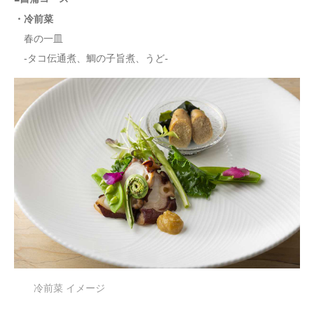
・冷前菜
春の一皿
-タコ伝通煮、鯛の子旨煮、うど-
冷前菜 イメージ