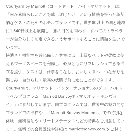
Courtyard by Marriott（コートヤード・バイ・マリオット）は、
「何か素晴らしいことを成し遂げたい」という情熱を持った革新
的なゲストのためのホテルブランドです。世界60以上の国と地域
に1,340軒以上を展開し、旅の目的を問わず、すべてのトラベラ
ーが自分らしく前進できるようサポートすることに情熱を注いで
います。
快適さと機能性を兼ね備えた客室には、上質なベッドや柔軟に使
えるワークスペースを完備し、心身ともにリフレッシュできる滞
在を提供。ゲストは、仕事をこなし、おいしく食べ、つながりを
楽しみ、自分らしく最高の状態で前に進むことができます。
Courtyardは、マリオット・インターナショナルのグローバルト
ラベルプログラム「Marriott Bonvoy®（マリオット ボンヴォ
イ）」に参加しています。同プログラムでは、世界中の魅力的な
ブランドでの滞在や、「Marriott Bonvoy Moments」での特別な
体験、無料宿泊やエリートステータスなどの特典をご用意してい
ます。無料での会員登録や詳細は marriottbonvoy.com をご覧く