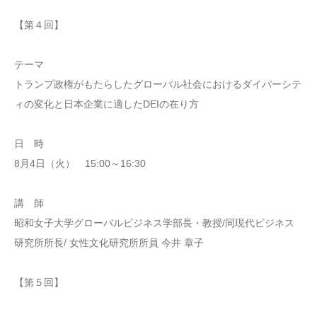
【第４回】
テーマ
トランプ政権がもたらしたグローバル社会におけるダイバーシテ
ィの変化と日本企業に適したDEIの在り方
日 時
8月4日（火） 15:00～16:30
講 師
昭和女子大学グローバルビジネス学部長・教授/同現代ビジネス
研究所所長/ 女性文化研究所所員 今井 章子
【第５回】