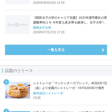
2026年08月03日 14:20
【昭和女子大学のキャリア支援】2025年度卒業生の実
就職率96.1％ 今年度も高水準を維持し、女子大学で2
位・全大学で11位
昭和女子大学
2026年07月27日 17:20
一覧を見る
話題のリリース
シャトレーゼ「マッケンチーズブレッド」本日8月7日
（金）より全国のシャトレーゼ・YATSUDOKIで発売
株式会社シャトレーゼ
2日前