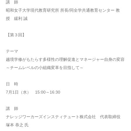
講 師
昭和女子大学現代教育研究所 所長/同全学共通教育センター 教
授 緩利 誠
【第３回】
テーマ
越境学修がもたらす多様性の理解促進とマネージャー自身の変容
～チームレベルの小組織変革を目指して～
日 時
7月1日（水） 15:00～16:30
講 師
ナレッジワーカーズインスティテュート株式会社 代表取締役
塚本 恭之 氏