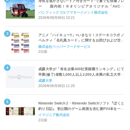
冷気を逃がさない“ドア付きカート”で夏でも快適プレ
ー 国内初！※オリンピアオリジナル「AirCon
Cart（エアコンカート）」導入 | ＰＧＭ
パシフィックゴルフマネージメント株式会社
2026年08月06日 10:21
アニメ「ハイキュー!!」×いきなり！ステーキコラボ ノ
ベルティ「名札風カード」に関するお詫びおよび交換
対応についてのご案内
株式会社ペッパーフードサービス
2日前
成蹊大学が「有名企業400社実就職ランキング」にて
卒業(修了)者数1,000人以上2,000人未満の私立大学で
全国第1位を獲得！～実就職率は26.5%（前年比＋
成蹊大学
4.3pt）に伸長、東京の私立大学でも10位にランクイン
2026年08月06日 11:20
～
Nintendo Switch 2・Nintendo Switchソフト『ぼくと
釣り日記』 初公開のゲーム画面を含む新PV4本を一挙
公開！
イマジニア株式会社
2日前