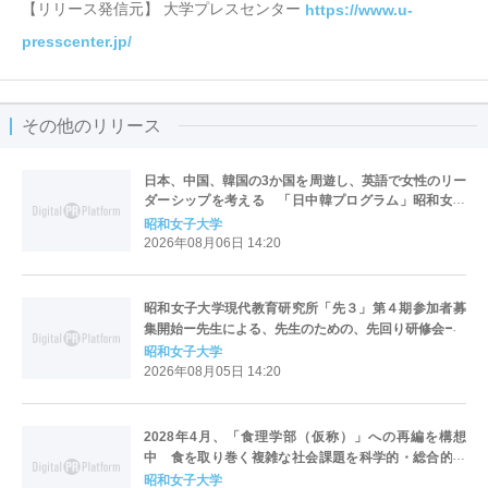
【リリース発信元】 大学プレスセンター
https://www.u-
presscenter.jp/
その他のリリース
日本、中国、韓国の3か国を周遊し、英語で女性のリー
ダーシップを考える 「日中韓プログラム」昭和女子
大学で開催
昭和女子大学
2026年08月06日 14:20
昭和女子大学現代教育研究所「先３」第４期参加者募
集開始ー先生による、先生のための、先回り研修会ー
昭和女子大学
2026年08月05日 14:20
2028年4月、「食理学部（仮称）」への再編を構想
中 食を取り巻く複雑な社会課題を科学的・総合的に
解決する人材を育成
昭和女子大学